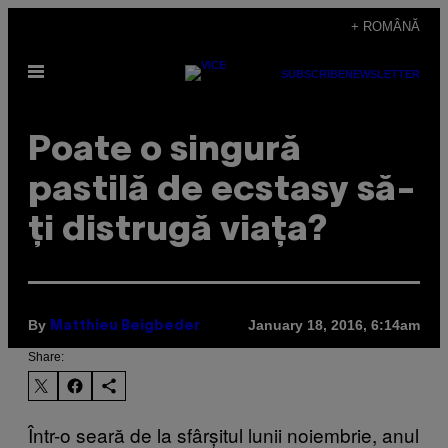
Skip
+ ROMÂNĂ
to
Open
content
SUBSCRIBE
NEWSLETTER
Menu
Poate o singură
pastilă de ecstasy să-
ți distrugă viața?
By
January 18, 2016, 6:14am
Matthieu Beigbeder
Share:
Într-o seară de la sfârșitul lunii noiembrie, anul