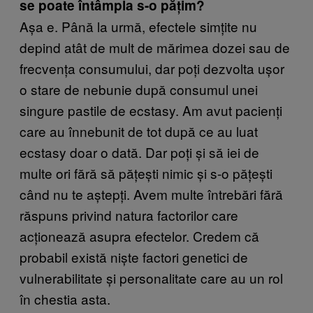
se poate întâmpla s-o pățim?
Așa e. Până la urmă, efectele simțite nu
depind atât de mult de mărimea dozei sau de
frecvența consumului, dar poți dezvolta ușor
o stare de nebunie după consumul unei
singure pastile de ecstasy. Am avut pacienți
care au înnebunit de tot după ce au luat
ecstasy doar o dată. Dar poți și să iei de
multe ori fără să pățești nimic și s-o pățești
când nu te aștepți. Avem multe întrebări fără
răspuns privind natura factorilor care
acționează asupra efectelor. Credem că
probabil există niște factori genetici de
vulnerabilitate și personalitate care au un rol
în chestia asta.