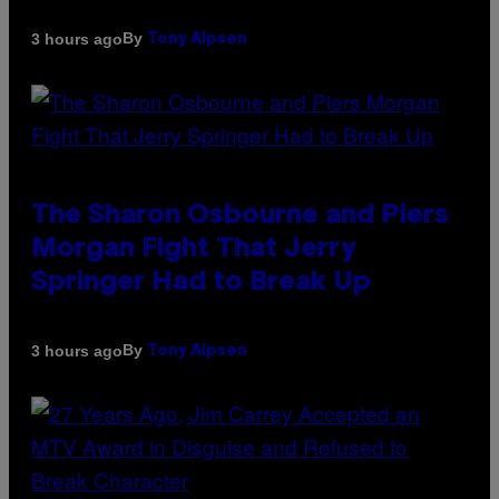
By
3 hours ago
Tony Alpsen
The Sharon Osbourne and Piers
Morgan Fight That Jerry
Springer Had to Break Up
By
3 hours ago
Tony Alpsen