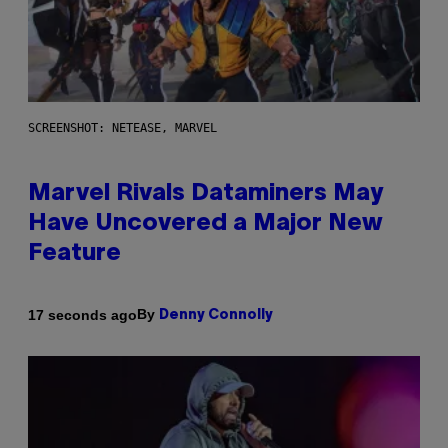
SCREENSHOT: NETEASE, MARVEL
Marvel Rivals Dataminers May
Have Uncovered a Major New
Feature
By
17 seconds ago
Denny Connolly