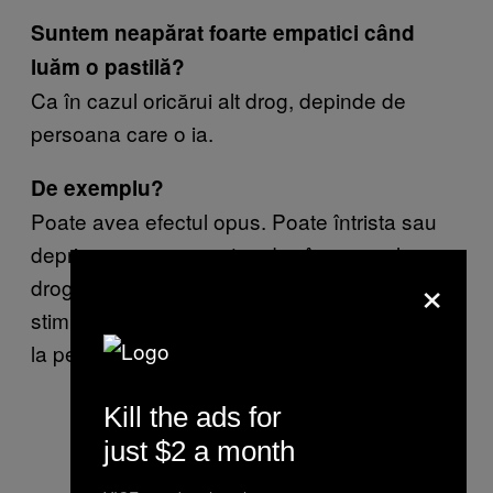
Suntem neapărat foarte empatici când
luăm o pastilă?
Ca în cazul oricărui alt drog, depinde de
persoana care o ia.
De exemplu?
Poate avea efectul opus. Poate întrista sau
deprima un consumator, dar, în general, e un
×
drog cunoscut pentru efectele euforice și de
stimulare a empatiei. De asta e luat de tineri
la petreceri.
Kill the ads for
just $2 a month