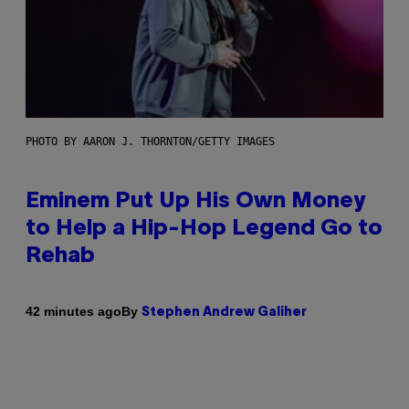
PHOTO BY AARON J. THORNTON/GETTY IMAGES
Eminem Put Up His Own Money
to Help a Hip-Hop Legend Go to
Rehab
By
42 minutes ago
Stephen Andrew Galiher