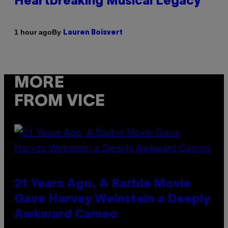
Heartbreaking Musical Legacy
By
1 hour ago
Lauren Boisvert
MORE
FROM VICE
21 Years Ago, A Barbie Movie
Gave Harvey Weinstein a Deeply
Awkward Cameo