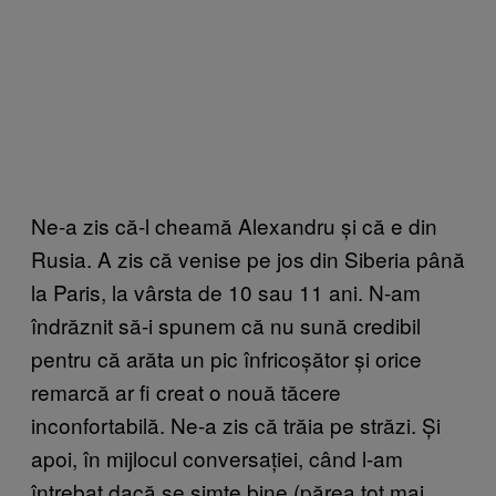
Ne-a zis că-l cheamă Alexandru și că e din
Rusia. A zis că venise pe jos din Siberia până
la Paris, la vârsta de 10 sau 11 ani. N-am
îndrăznit să-i spunem că nu sună credibil
pentru că arăta un pic înfricoșător și orice
remarcă ar fi creat o nouă tăcere
inconfortabilă. Ne-a zis că trăia pe străzi. Și
apoi, în mijlocul conversației, când l-am
întrebat dacă se simte bine (părea tot mai