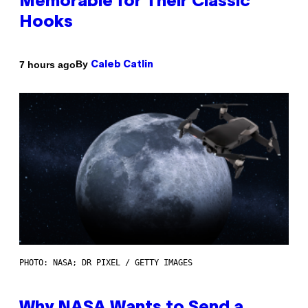
Memorable for Their Classic
Hooks
By
7 hours ago
Caleb Catlin
PHOTO: NASA; DR PIXEL / GETTY IMAGES