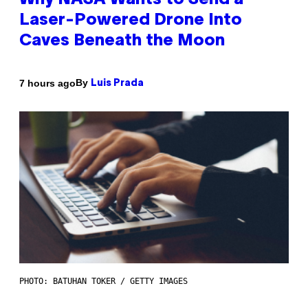
Why NASA Wants to Send a
Laser-Powered Drone Into
Caves Beneath the Moon
By
7 hours ago
Luis Prada
PHOTO: BATUHAN TOKER / GETTY IMAGES