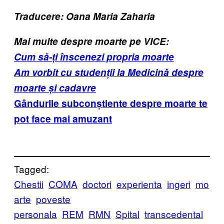
Traducere: Oana Maria Zaharia
Mai multe despre moarte pe VICE:
Cum să-ți înscenezi propria moarte
Am vorbit cu studenții la Medicină despre
moarte și cadavre
Gândurile subconștiente despre moarte te
pot face mai amuzant
Tagged:
Chestii
COMA
doctori
experienta
ingeri
mo
arte
poveste
personala
REM
RMN
Spital
transcedental