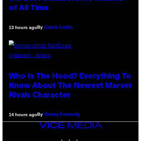
of All Time
By
13 hours ago
Caleb Catlin
SCREENSHOT: NETEASE
Who Is The Hood? Everything To
Know About The Newest Marvel
Rivals Character
By
14 hours ago
Denny Connolly
VICE
MEDIA
INSTAGRAM
TIKTOK
YOUTUBE