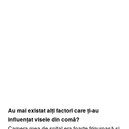
Au mai existat al
ți factori care ți-au
influențat visele din comă?
Camera mea de spital era foarte friguroasă și