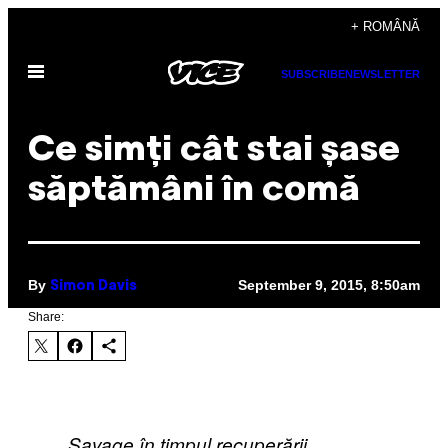
Skip
+ ROMÂNĂ
to
Open
content
SUBSCRIBE
NEWSLETTER
Menu
Ce simți cât stai șase
săptămâni în comă
By
September 9, 2015, 8:50am
Simon Davis
Share:
Savage în timpul recuperării.