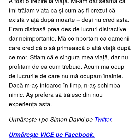
A fost o trezire la viață. Mi-am dat seama că
îmi trăiam viața ca și cum aș fi crezut că
există viață după moarte – deși nu cred asta.
Eram distrasă prea des de lucruri distractive
dar neimportante. Mă comportam ca oamenii
care cred că o să primească o altă viață după
ce mor. Știam că e singura mea viață, dar nu
profitam de ea cum trebuie. Acum mă ocup
de lucrurile de care nu mă ocupam înainte.
Dacă m-aș întoarce în timp, n-aș schimba
nimic. Aș prefera să trăiesc din nou
experiența asta.
Urmărește-l pe Simon David pe
Twitter
.
Urmărește VICE pe Facebook.