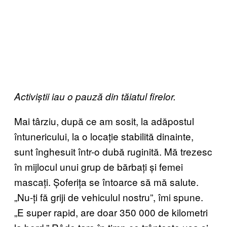
Activiștii iau o pauză din tăiatul firelor.
Mai târziu, după ce am sosit, la adăpostul
întunericului, la o locație stabilită dinainte,
sunt înghesuit într-o dubă ruginită. Mă trezesc
în mijlocul unui grup de bărbați și femei
mascați. Șoferița se întoarce să mă salute.
„Nu-ți fă griji de vehiculul nostru”, îmi spune.
„E super rapid, are doar 350 000 de kilometri