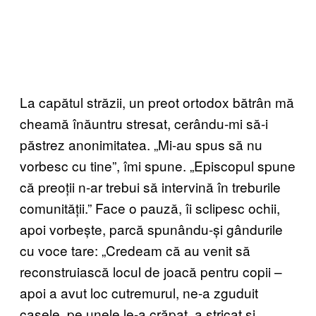
La capătul străzii, un preot ortodox bătrân mă
cheamă înăuntru stresat, cerându-mi să-i
păstrez anonimitatea. „Mi-au spus să nu
vorbesc cu tine”, îmi spune. „Episcopul spune
că preoții n-ar trebui să intervină în treburile
comunității.” Face o pauză, îi sclipesc ochii,
apoi vorbește, parcă spunându-și gândurile
cu voce tare: „Credeam că au venit să
reconstruiască locul de joacă pentru copii –
apoi a avut loc cutremurul, ne-a zguduit
casele, pe unele le-a crăpat, a stricat și