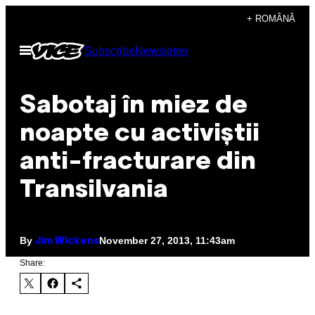
Skip
+ ROMÂNĂ
to
Open
Subscribe
Newsletter
content
Menu
Sabotaj în miez de
noapte cu activiștii
anti-fracturare din
Transilvania
By
November 27, 2013, 11:43am
Jim Wickens
Share: