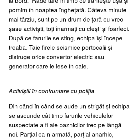
la bord.” Râde tare în timp ce trântește ușa și
pornim în noaptea înghețată. Câteva minute
mai târziu, sunt pe un drum de țară cu vreo
șase activiști, toți înarmați cu clești și foarfeci.
După ce farurile se sting, echipa își începe
treaba. Taie firele seismice portocalii și
distruge orice convertor electric sau
generator care le iese în cale.
Activiștii în confruntare cu poliția.
Din când în când se aude un strigăt și echipa
se ascunde cât timp farurile vehiculelor
suspectate a fi ale paznicilor trec pe lângă
noi. Parțial ca-n armată, parțial anarhic,