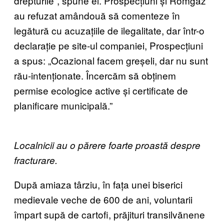
drepturile”, spune el. Prospecțiuni și Romgaz
au refuzat amândouă să comenteze în
legătură cu acuzațiile de ilegalitate, dar într-o
declarație pe site-ul companiei, Prospecțiuni
a spus: „Ocazional facem greșeli, dar nu sunt
rău-intenționate. Încercăm să obținem
permise ecologice active și certificate de
planificare municipală.”
Localnicii au o părere foarte proastă despre
fracturare.
După amiaza târziu, în fața unei biserici
medievale veche de 600 de ani, voluntarii
împart supă de cartofi, prăjituri transilvănene