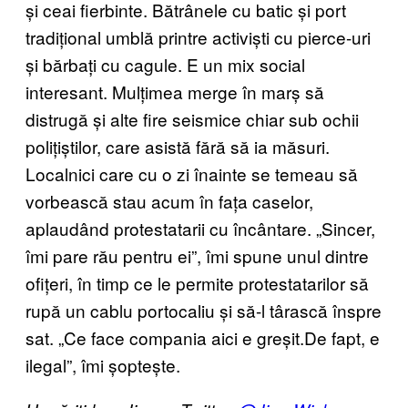
și ceai fierbinte. Bătrânele cu batic și port
tradițional umblă printre activiști cu pierce-uri
și bărbați cu cagule. E un mix social
interesant. Mulțimea merge în marș să
distrugă și alte fire seismice chiar sub ochii
polițiștilor, care asistă fără să ia măsuri.
Localnici care cu o zi înainte se temeau să
vorbească stau acum în fața caselor,
aplaudând protestatarii cu încântare. „Sincer,
îmi pare rău pentru ei”, îmi spune unul dintre
ofițeri, în timp ce le permite protestatarilor să
rupă un cablu portocaliu și să-l târască înspre
sat. „Ce face compania aici e greșit.De fapt, e
ilegal”, îmi șoptește.