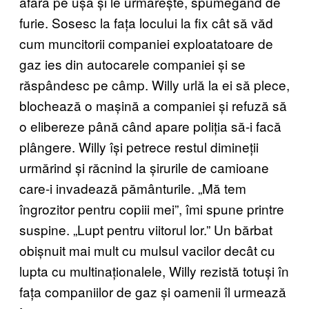
afară pe ușă și le urmărește, spumegând de
furie. Sosesc la fața locului la fix cât să văd
cum muncitorii companiei exploatatoare de
gaz ies din autocarele companiei și se
răspândesc pe câmp. Willy urlă la ei să plece,
blochează o mașină a companiei și refuză să
o elibereze până când apare poliția să-i facă
plângere. Willy își petrece restul dimineții
urmărind și răcnind la șirurile de camioane
care-i invadează pământurile. „Mă tem
îngrozitor pentru copiii mei”, îmi spune printre
suspine. „Lupt pentru viitorul lor.” Un bărbat
obișnuit mai mult cu mulsul vacilor decât cu
lupta cu multinaționalele, Willy rezistă totuși în
fața companiilor de gaz și oamenii îl urmează