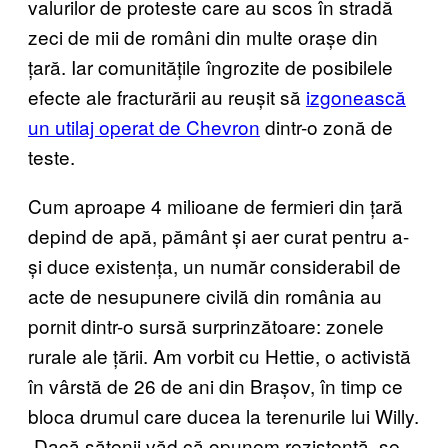
valurilor de proteste care au scos în stradă
zeci de mii de români din multe orașe din
țară. Iar comunitățile îngrozite de posibilele
efecte ale fracturării au reușit să
izgonească
un utilaj operat de Chevron
dintr-o zonă de
teste.
Cum aproape 4 milioane de fermieri din țară
depind de apă, pământ și aer curat pentru a-
și duce existența, un număr considerabil de
acte de nesupunere civilă din românia au
pornit dintr-o sursă surprinzătoare: zonele
rurale ale țării. Am vorbit cu Hettie, o activistă
în vârstă de 26 de ani din Brașov, în timp ce
bloca drumul care ducea la terenurile lui Willy.
„Dacă sătenii văd că opunem rezistență, se