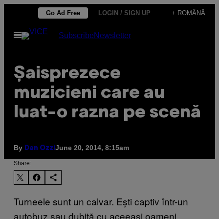
Skip
Go Ad Free
LOGIN / SIGN UP
+ ROMÂNĂ
to
Open
Subscribe
Newsletter
content
Menu
Șaisprezece
muzicieni care au
luat-o razna pe scenă
By
June 20, 2014, 8:15am
Dan Ozzi
Share:
Turneele sunt un calvar. Ești captiv într-un
autobuz sau dubiță cu aceeași oameni