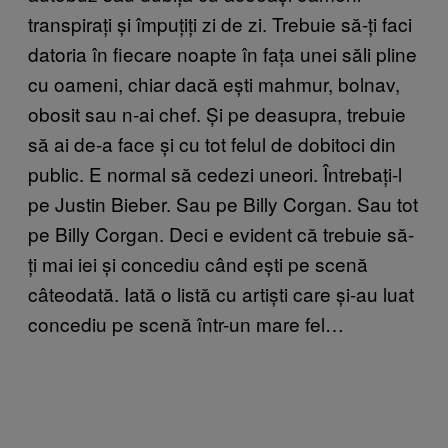
transpirați și împuțiți zi de zi. Trebuie să-ți faci
datoria în fiecare noapte în fața unei săli pline
cu oameni, chiar dacă ești mahmur, bolnav,
obosit sau n-ai chef. Și pe deasupra, trebuie
să ai de-a face și cu tot felul de dobitoci din
public. E normal să cedezi uneori. Întrebați-l
pe Justin Bieber. Sau pe Billy Corgan. Sau tot
pe Billy Corgan. Deci e evident că trebuie să-
ți mai iei și concediu când ești pe scenă
câteodată. Iată o listă cu artiști care și-au luat
concediu pe scenă într-un mare fel…