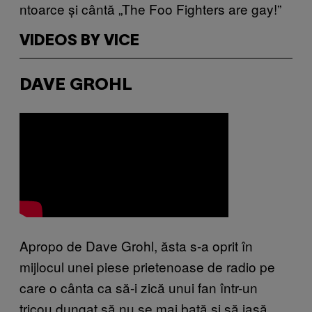
ntoarce și cântă „The Foo Fighters are gay!”
VIDEOS BY VICE
DAVE GROHL
Apropo de Dave Grohl, ăsta s-a oprit în
mijlocul unei piese prietenoase de radio pe
care o cânta ca să-i zică unui fan într-un
tricou dungat să nu se mai bată și să iasă