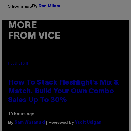
By
9 hours ago
Dan Milam
MORE
FROM VICE
FLESHLIGHT
How To Stack Fleshlight’s Mix &
Match, Build Your Own Combo
Sales Up To 30%
10 hours ago
By
| Reviewed by
Sam Watanuki
Ysolt Usigan