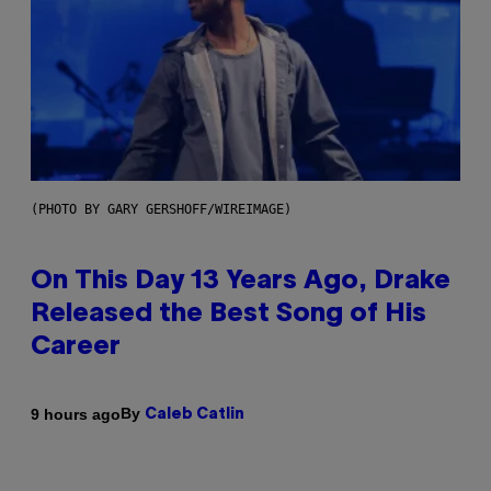
(PHOTO BY GARY GERSHOFF/WIREIMAGE)
On This Day 13 Years Ago, Drake
Released the Best Song of His
Career
By
9 hours ago
Caleb Catlin