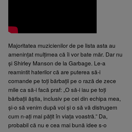
Majoritatea muzicienilor de pe lista asta au
amenințat mulțimea că îi vor bate măr. Dar nu
și Shirley Manson de la Garbage. Le-a
reamintit haterilor că are puterea să-i
comande pe toți bărbații pe o rază de zece
mile ca să-i facă praf: „O să-i iau pe toți
bărbații ăștia, inclusiv pe cei din echipa mea,
și-o să venim după voi și o să vă distrugem
cum n-ați mai pățit în viața voastră.” Da,
probabil că nu e cea mai bună idee s-o