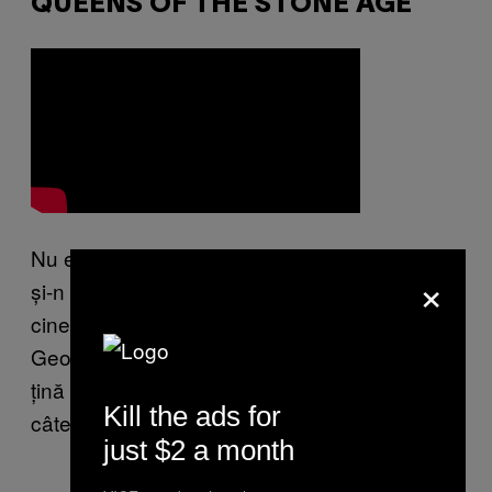
QUEENS OF THE STONE AGE
Nu e clar dacă cineva a aruncat cu mărunțiș
×
și-n Josh Homme, dar ceva tot i-o fi aruncat
cineva de l-a făcut să înjure mai rău ca
George Carlin și să roage bodyguarzii să-l
țină pe puștanul enervant ca să-i poată trage
Kill the ads for
câteva.
just $2 a month