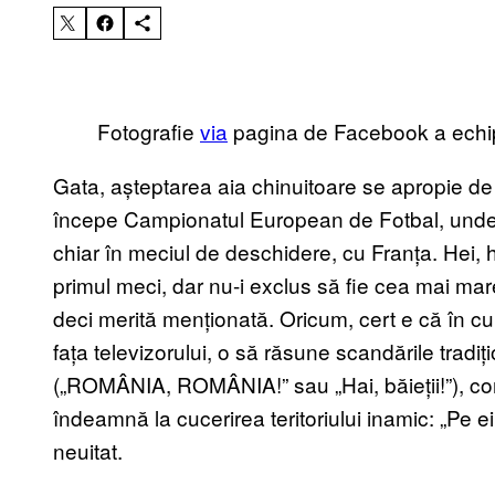
Fotografie
via
pagina de Facebook a echipe
Gata, așteptarea aia chinuitoare se apropie de
începe Campionatul European de Fotbal, unde 
chiar în meciul de deschidere, cu Franța. Hei, 
primul meci, dar nu-i exclus să fie cea mai mare
deci merită menționată. Oricum, cert e că în cu
fața televizorului, o să răsune scandările tradiț
(„ROMÂNIA, ROMÂNIA!” sau „Hai, băieții!”), co
îndeamnă la cucerirea teritoriului inamic: „Pe e
neuitat.