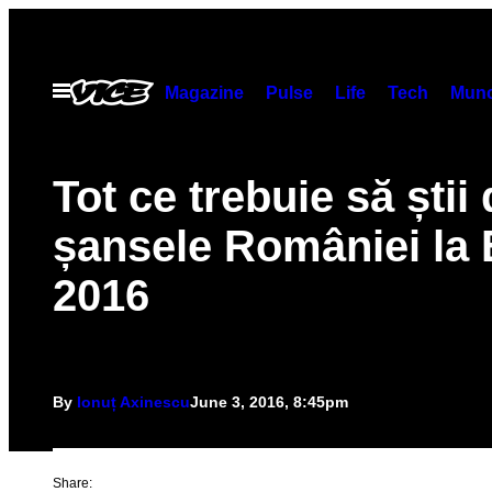
Skip
to
content
Open
Magazine
Pulse
Life
Tech
Munc
Menu
Tot ce trebuie să știi
șansele României la
2016
By
Ionuț Axinescu
June 3, 2016, 8:45pm
Share: