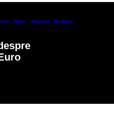
hies
Music
Waypoint
Members
 despre
 Euro