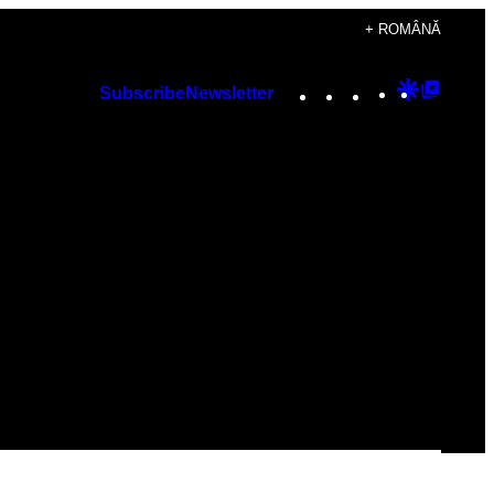
+ ROMÂNĂ
Instagram
TikTok
YouTube
Google
Googl
Subscribe
Newsletter
Discover
Top
Posts