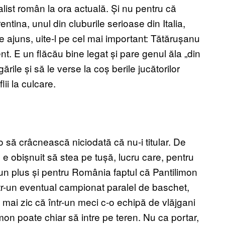
ist român la ora actuală. Și nu pentru că
ntina, unul din cluburile serioase din Italia,
 ajuns, uite-l pe cel mai important:
T
ătărușanu
t. E un flăcău bine legat și pare genul ăla „din
rile și să le verse la coș berile jucătorilor
lii
la culcare.
-o să crâcnească niciodată că nu-i titular. De
, e obișnuit să stea pe tușă, lucru care, pentru
 un plus și pentru România faptul că Pantilimon
tr-un eventual campionat paralel de baschet,
ai zic că într-un meci c-o echipă de vlăjgani
mon poate chiar să intre pe teren. Nu ca portar,