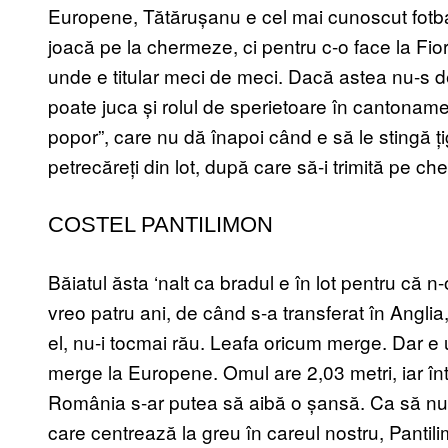
Europene, Tătărușanu e cel mai cunoscut fotbal
joacă pe la chermeze, ci pentru c-o face la Fiore
unde e titular meci de meci. Dacă astea nu-s de
poate juca și rolul de sperietoare în cantonamen
popor”, care nu dă înapoi când e să le stingă țigă
petrecăreți din lot, după care să-i trimită pe chef
COSTEL PANTILIMON
Băiatul ăsta ‘nalt ca bradul e în lot pentru că n
vreo patru ani, de când s-a transferat în Anglia
el, nu-i tocmai rău. Leafa oricum merge. Dar e
merge la Europene. Omul are 2,03 metri, iar în
România s-ar putea să aibă o șansă. Ca să nu m
care centrează la greu în careul nostru, Pantili