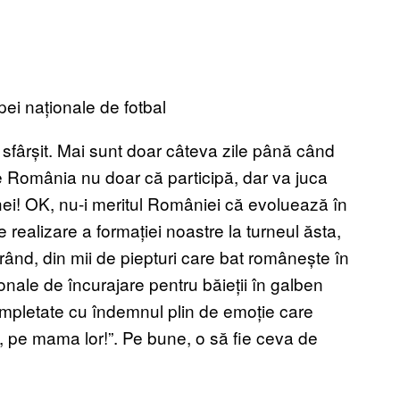
i naționale de fotbal
 sfârșit. Mai sunt doar câteva zile până când
România nu doar că participă, dar va juca
hei! OK, nu-i meritul României că evoluează în
 realizare a formației noastre la turneul ăsta,
rând, din mii de piepturi care bat românește în
ionale de încurajare pentru băieții în galben
mpletate cu îndemnul plin de emoție care
i, pe mama lor!”. Pe bune, o să fie ceva de