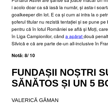
i acolo doar ca să iasă la număr, și asta-i soarta 
goalkeeper din lot.
E
ca și cum ai intra la o pe
șoferul titular nu rezistă tentației și se pune pe
pentru că în lotul României se află și Moți, care
în Liga Campionilor, când
a apărat
două penalt
Silvică e că are parte de-un all-inclusive în Fr
Notă:
8/ 10
FUNDAȘII NOȘTRI S
SĂNĂTOS ȘI UN 5 
VALERICĂ GĂMAN