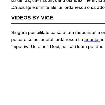
„Cruciulițele sfințite ale lui Iordănescu o să ad
VIDEOS BY VICE
Singura posibilitate ca să aflăm răspunsurile es
pe care selecționerul Iordănescu l-a
anunțat
în
împotriva Ucrainei. Deci, hai să-i luăm pe rând p