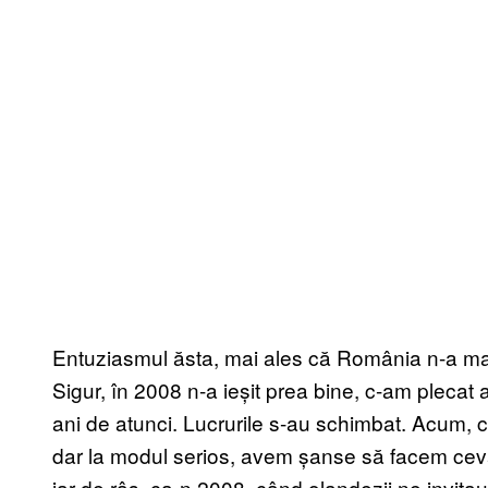
Entuziasmul ăsta, mai ales că România n-a mai 
Sigur, în 2008 n-a ieșit prea bine, c-am plecat 
ani de atunci. Lucrurile s-au schimbat. Acum, câ
dar la modul serios, avem șanse să facem ceva
iar de râs, ca-n 2008, când olandezii ne invitau