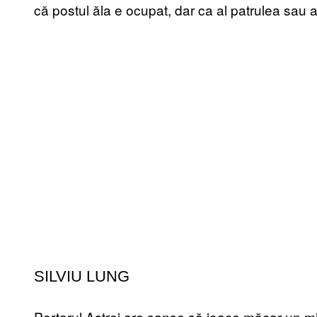
că postul ăla e ocupat, dar ca al patrulea sau a
SILVIU LUNG
Portarul Astrei are șanse să joace măcar un min