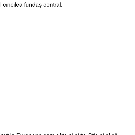
l cincilea fundaș central.
ut la Europene cam câte ai și tu. Știe și el că-