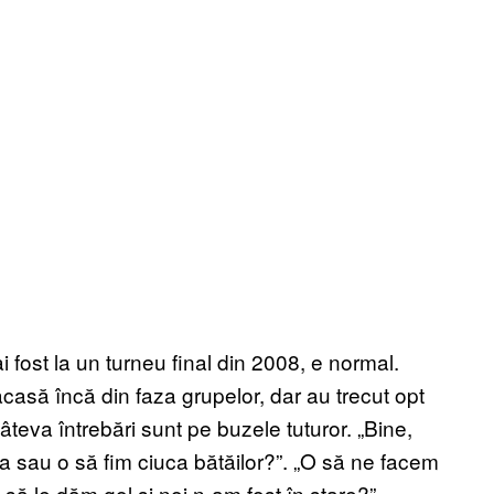
fost la un turneu final din 2008, e normal.
acasă încă din faza grupelor, dar au trecut opt
teva întrebări sunt pe buzele tuturor. „Bine,
 sau o să fim ciuca bătăilor?”. „O să ne facem
 să le dăm gol și noi n-am fost în stare?”.