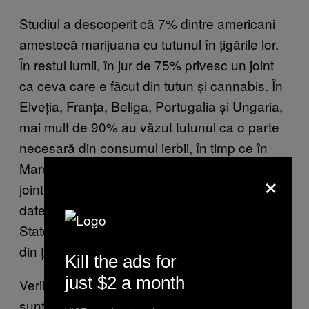
Studiul a descoperit că 7% dintre americani
amestecă marijuana cu tutunul în țigările lor.
În restul lumii, în jur de 75% privesc un joint
ca ceva care e făcut din tutun și cannabis. În
Elveția, Franța, Beliga, Portugalia și Ungaria,
mai mult de 90% au văzut tutunul ca o parte
necesară din consumul ierbii, în timp ce în
Marea Britanie a fost de 80%. În Europa,
×
jointurile ei lungi și înmuiate de tutun sunt
date mai departe fără griji, în timp ce în
Statele Unite, totul se rezumă la fumuri rapide
din țigări tari de marijuana.
Kill the ads for
just $2 a month
Verii de canabis cei mai apropiați ai Americii
sunt drogații din Noua Zeelandă, unde doar