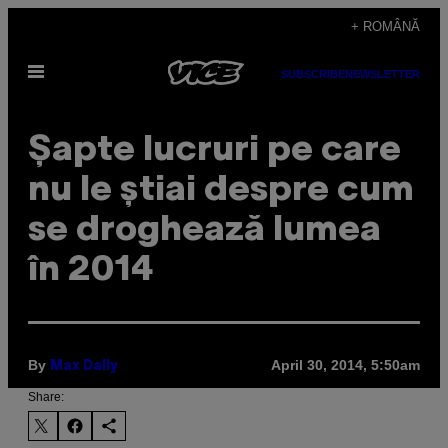
Skip
+ ROMÂNĂ
to
Open
content
SUBSCRIBE
NEWSLETTER
Menu
Șapte lucruri pe care
nu le știai despre cum
se droghează lumea
în 2014
By
April 30, 2014, 5:50am
Max Dally
Share: