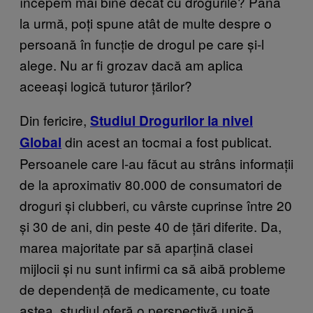
începem mai bine decât cu drogurile? Până
la urmă, poți spune atât de multe despre o
persoană în funcție de drogul pe care și-l
alege. Nu ar fi grozav dacă am aplica
aceeași logică tuturor țărilor?
Din fericire,
Studiul Drogurilor la nivel
din acest an tocmai a fost publicat.
Global
Persoanele care l-au făcut au strâns informații
de la aproximativ 80.000 de consumatori de
droguri și clubberi, cu vârste cuprinse între 20
și 30 de ani, din peste 40 de țări diferite. Da,
marea majoritate par să aparțină clasei
mijlocii și nu sunt infirmi ca să aibă probleme
de dependență de medicamente, cu toate
astea, studiul oferă o perspectivă unică