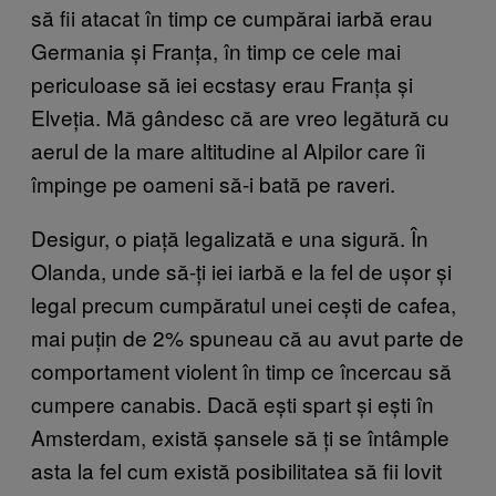
să fii atacat în timp ce cumpărai iarbă erau
Germania și Franța, în timp ce cele mai
periculoase să iei ecstasy erau Franța și
Elveția. Mă gândesc că are vreo legătură cu
aerul de la mare altitudine al Alpilor care îi
împinge pe oameni să-i bată pe raveri.
Desigur, o piață legalizată e una sigură. În
Olanda, unde să-ți iei iarbă e la fel de ușor și
legal precum cumpăratul unei cești de cafea,
mai puțin de 2% spuneau că au avut parte de
comportament violent în timp ce încercau să
cumpere canabis. Dacă ești spart și ești în
Amsterdam, există șansele să ți se întâmple
asta la fel cum există posibilitatea să fii lovit