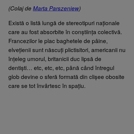
(Colaj de
Marta Parszeniew
)
Există o listă lungă de stereotipuri naționale
care au fost absorbite în conștiința colectivă.
Francezilor le plac baghetele de pâine,
elvețienii sunt născuți plictisitori, americanii nu
înțeleg umorul, britanicii duc lipsă de
dentiști… etc, etc, etc, până când întregul
glob devine o sferă formată din clișee obosite
care se tot învârtesc în spațiu.