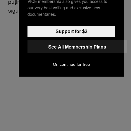
puțin ingenioși să recurgă la căi mai puțin
VICE membership also gives you access to
our very best writing and exclusive new
sigure de întâlnire.
documentaries.
Support for $2
See All Membership Plans
Or, continue for free