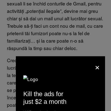
sexuali li se închid conturile de Gmail, pentru
activități „potențial ilegale”, devine mai greu
chiar și să dai un mail unui alt lucrător sexual.
Trebuie să-ți faci un cont nou de mail, cu care
prietenii tăi furnizori poate nu-s la fel de
familiarizați… și la care poate n-o să
răspundă la timp sau chiar deloc.
Cred că a îngreunat situația și pentru
×
lucrătorii sexuali care nu se pricep prea bine
la tehnologie. Chiar și cu toate informațiile pe
care le au acum la dispoziție despre cum să
se protejeze etc., pentru un furnizor mic sau
Kill the ads for
începător poate fi greu de înțeles. În plus,
just $2 a month
poate să încurajeze lucrătorii sexuali mai