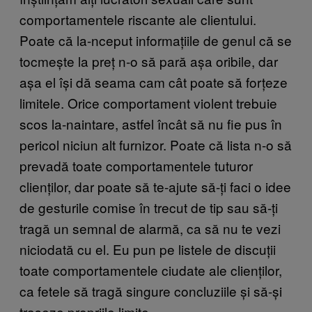
comportamentele riscante ale clientului.
Poate că la-nceput informațiile de genul că se
tocmește la preț n-o să pară așa oribile, dar
așa el își dă seama cam cât poate să forțeze
limitele. Orice comportament violent trebuie
scos la-naintare, astfel încât să nu fie pus în
pericol niciun alt furnizor. Poate că lista n-o să
prevadă toate comportamentele tuturor
clienților, dar poate să te-ajute să-ți faci o idee
de gesturile comise în trecut de tip sau să-ți
tragă un semnal de alarmă, ca să nu te vezi
niciodată cu el. Eu pun pe listele de discuții
toate comportamentele ciudate ale clienților,
ca fetele să tragă singure concluziile și să-și
traseze propriile limite.