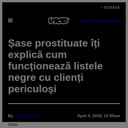
Skip
+ ROMÂNĂ
to
Open
content
SUBSCRIBE
NEWSLETTER
Menu
Șase prostituate îți
explică cum
funcționează listele
negre cu clienți
periculoși
By
Kitty Stryker
April 4, 2018, 12:00am
Share: