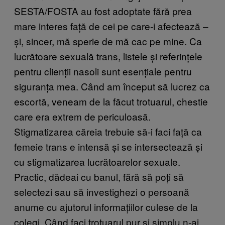
SESTA/FOSTA au fost adoptate fără prea
mare interes față de cei pe care-i afectează –
și, sincer, mă sperie de mă cac pe mine. Ca
lucrătoare sexuală trans, listele și referințele
pentru clienții nasoli sunt esențiale pentru
siguranța mea. Când am început să lucrez ca
escortă, veneam de la făcut trotuarul, chestie
care era extrem de periculoasă.
Stigmatizarea căreia trebuie să-i faci față ca
femeie trans e intensă și se intersectează și
cu stigmatizarea lucrătoarelor sexuale.
Practic, dădeai cu banul, fără să poți să
selectezi sau să investighezi o persoană
anume cu ajutorul informațiilor culese de la
colegi. Când faci trotuarul pur și simplu n-ai