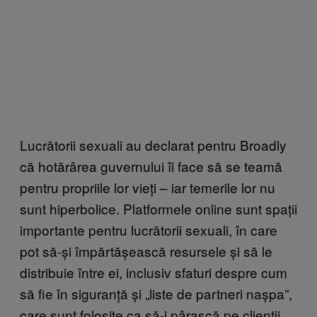
Lucrătorii sexuali au declarat pentru Broadly
că hotărârea guvernului îi face să se teamă
pentru propriile lor vieți – iar temerile lor nu
sunt hiperbolice. Platformele online sunt spații
importante pentru lucrătorii sexuali, în care
pot să-și împărtășească resursele și să le
distribuie între ei, inclusiv sfaturi despre cum
să fie în siguranță și „liste de partneri nașpa”,
care sunt folosite ca să-i pârască pe clienții