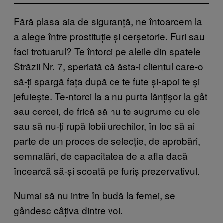
Fără plasa aia de siguranță, ne întoarcem la
a alege între prostituție și cerșetorie. Furi sau
faci trotuarul? Te întorci pe aleile din spatele
Străzii Nr. 7, speriată că ăsta-i clientul care-o
să-ți spargă fața după ce te fute și-apoi te și
jefuiește. Te-ntorci la a nu purta lănțișor la gât
sau cercei, de frică să nu te sugrume cu ele
sau să nu-ți rupă lobii urechilor, în loc să ai
parte de un proces de selecție, de aprobări,
semnalări, de capacitatea de a afla dacă
încearcă să-și scoată pe furiș prezervativul.
Numai să nu intre în budă la femei, se
gândesc câțiva dintre voi.