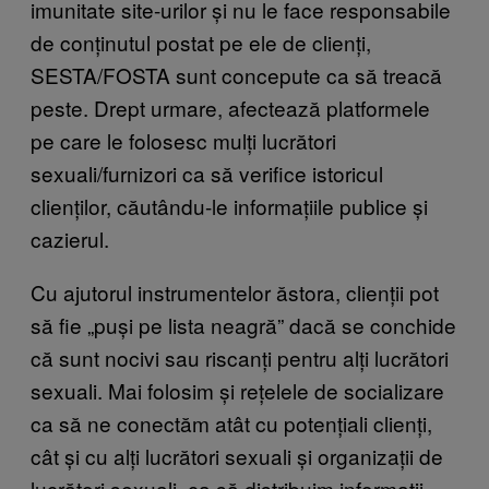
imunitate site-urilor și nu le face responsabile
de conținutul postat pe ele de clienți,
SESTA/FOSTA sunt concepute ca să treacă
peste. Drept urmare, afectează platformele
pe care le folosesc mulți lucrători
sexuali/furnizori ca să verifice istoricul
clienților, căutându-le informațiile publice și
cazierul.
Cu ajutorul instrumentelor ăstora, clienții pot
să fie „puși pe lista neagră” dacă se conchide
că sunt nocivi sau riscanți pentru alți lucrători
sexuali. Mai folosim și rețelele de socializare
ca să ne conectăm atât cu potențiali clienți,
cât și cu alți lucrători sexuali și organizații de
lucrători sexuali, ca să distribuim informații