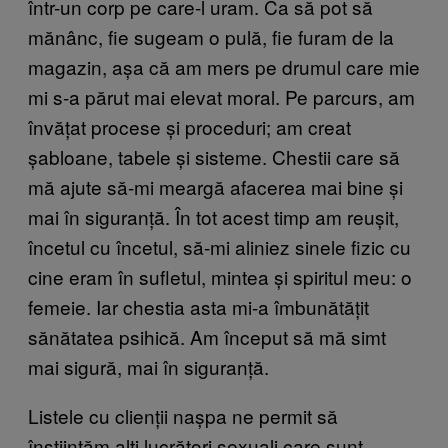
într-un corp pe care-l uram. Ca să pot să
mănânc, fie sugeam o pulă, fie furam de la
magazin, așa că am mers pe drumul care mie
mi s-a părut mai elevat moral. Pe parcurs, am
învățat procese și proceduri; am creat
șabloane, tabele și sisteme. Chestii care să
mă ajute să-mi meargă afacerea mai bine și
mai în siguranță. În tot acest timp am reușit,
încetul cu încetul, să-mi aliniez sinele fizic cu
cine eram în sufletul, mintea și spiritul meu: o
femeie. Iar chestia asta mi-a îmbunătățit
sănătatea psihică. Am început să mă simt
mai sigură, mai în siguranță.
Listele cu clienții nașpa ne permit să
înștiințăm alți lucrători sexuali care sunt