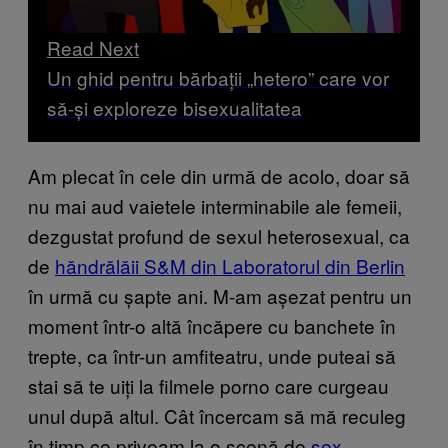
Read Next
Un ghid pentru bărbații „hetero” care vor
să-și exploreze bisexualitatea
Am plecat în cele din urmă de acolo, doar să
nu mai aud vaietele interminabile ale femeii,
dezgustat profund de sexul heterosexual, ca
de
hăndrălăii S&M din Laboratorul din Berlin
în urmă cu șapte ani. M-am așezat pentru un
moment într-o altă încăpere cu banchete în
trepte, ca într-un amfiteatru, unde puteai să
stai să te uiți la filmele porno care curgeau
unul după altul. Cât încercam să mă reculeg
în timp ce priveam la o scenă de
sex