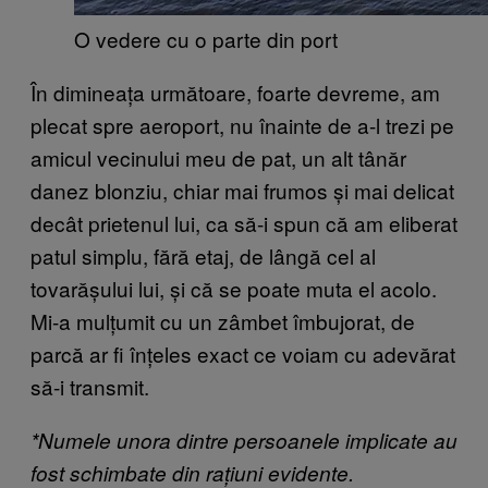
O vedere cu o parte din port
În dimineața următoare, foarte devreme, am
plecat spre aeroport, nu înainte de a-l trezi pe
amicul vecinului meu de pat, un alt tânăr
danez blonziu, chiar mai frumos și mai delicat
decât prietenul lui, ca să-i spun că am eliberat
patul simplu, fără etaj, de lângă cel al
tovarășului lui, și că se poate muta el acolo.
Mi-a mulțumit cu un zâmbet îmbujorat, de
parcă ar fi înțeles exact ce voiam cu adevărat
să-i transmit.
*Numele unora dintre persoanele implicate au
fost schimbate din rațiuni evidente.