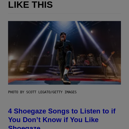
LIKE THIS
PHOTO BY SCOTT LEGATO/GETTY IMAGES
4 Shoegaze Songs to Listen to if
You Don’t Know if You Like
Shoegaze