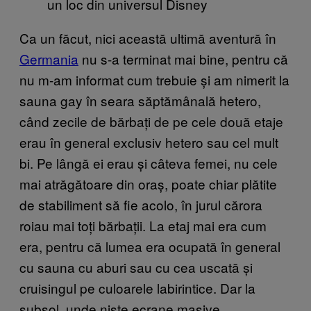
un loc din universul Disney
Ca un făcut, nici această ultimă aventură în
Germania
nu s-a terminat mai bine, pentru că
nu m-am informat cum trebuie și am nimerit la
sauna gay în seara săptămânală hetero,
când zecile de bărbați de pe cele două etaje
erau în general exclusiv hetero sau cel mult
bi. Pe lângă ei erau și câteva femei, nu cele
mai atrăgătoare din oraș, poate chiar plătite
de stabiliment să fie acolo, în jurul cărora
roiau mai toți bărbații. La etaj mai era cum
era, pentru că lumea era ocupată în general
cu sauna cu aburi sau cu cea uscată și
cruisingul pe culoarele labirintice. Dar la
subsol, unde niște ecrane masive