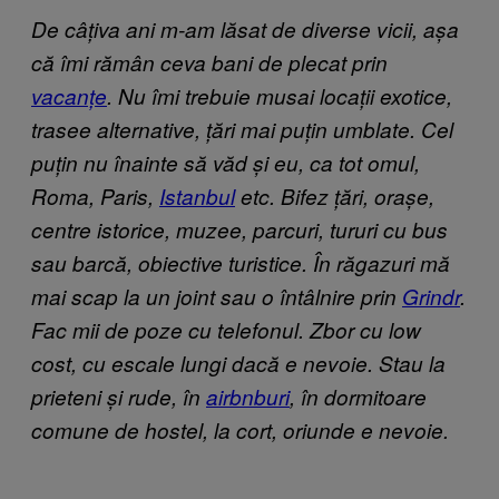
De câțiva ani m-am lăsat de diverse vicii, așa
că îmi rămân ceva bani de plecat prin
vacanțe
. Nu îmi trebuie musai locații exotice,
trasee alternative, țări mai puțin umblate. Cel
puțin nu înainte să văd și eu, ca tot omul,
Roma, Paris,
Istanbul
etc. Bifez țări, orașe,
centre istorice, muzee, parcuri, tururi cu bus
sau barcă, obiective turistice. În răgazuri mă
mai scap la un joint sau o întâlnire prin
Grindr
.
Fac mii de poze cu telefonul. Zbor cu low
cost, cu escale lungi dacă e nevoie. Stau la
prieteni și rude, în
airbnburi
, în dormitoare
comune de hostel, la cort, oriunde e nevoie.