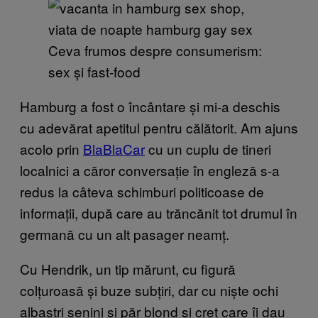
Ceva frumos despre consumerism:
sex și fast-food
Hamburg a fost o încântare și mi-a deschis
cu adevărat apetitul pentru călătorit. Am ajuns
acolo prin
BlaBlaCar
cu un cuplu de tineri
localnici a căror conversație în engleză s-a
redus la câteva schimburi politicoase de
informații, după care au trăncănit tot drumul în
germană cu un alt pasager neamț.
Cu Hendrik, un tip mărunt, cu figură
colțuroasă și buze subțiri, dar cu niște ochi
albaștri senini și păr blond și creț care îi dau