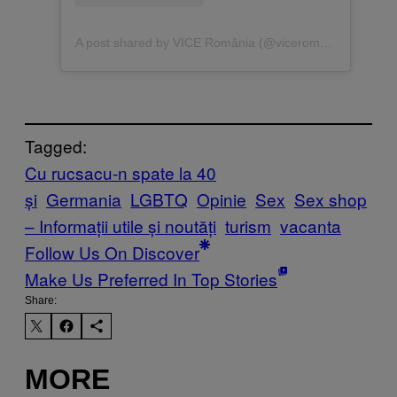
A post shared by VICE România (@viceromania)
Tagged:
Cu rucsacu-n spate la 40
și
Germania
LGBTQ
Opinie
Sex
Sex shop
– Informații utile și noutăți
turism
vacanta
Follow Us On Discover
Make Us Preferred In Top Stories
Share:
MORE