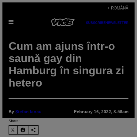
Skip
+ ROMÂNĂ
to
Open
content
SUBSCRIBE
NEWSLETTER
Menu
Cum am ajuns într-o
saună gay din
Hamburg în singura zi
hetero
By
Ștefan Iancu
February 16, 2022, 8:56am
Share: