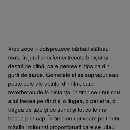
Vreo zece – doisprezece bărbați stăteau
roată în jurul unei femei trecută binișor și
destul de plină, care gemea și țipa ca din
gură de șarpe. Gemetele ei se suprapuneau
peste cele ale actriței din film, care
reverberau de la distanță, în timp ce unul sau
altul trecea pe rând și o lingea, o penetra, o
trăgea de țâțe și de șunci și tot ce le mai
trecea prin cap. În timp ce-i priveam pe tinerii
măslinii minunat proporționați care se uitau