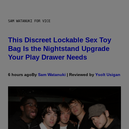
SAM WATANUKI FOR VICE
This Discreet Lockable Sex Toy
Bag Is the Nightstand Upgrade
Your Play Drawer Needs
6 hours ago
By
Sam Watanuki
| Reviewed by
Ysolt Usigan