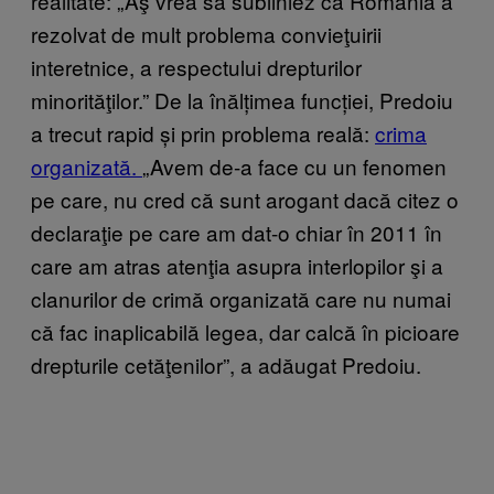
realitate: „Aş vrea să subliniez că România a
rezolvat de mult problema convieţuirii
interetnice, a respectului drepturilor
minorităţilor.” De la înălțimea funcției, Predoiu
a trecut rapid și prin problema reală:
crima
organizată.
„Avem de-a face cu un fenomen
pe care, nu cred că sunt arogant dacă citez o
declaraţie pe care am dat-o chiar în 2011 în
care am atras atenţia asupra interlopilor şi a
clanurilor de crimă organizată care nu numai
că fac inaplicabilă legea, dar calcă în picioare
drepturile cetăţenilor”, a adăugat Predoiu.