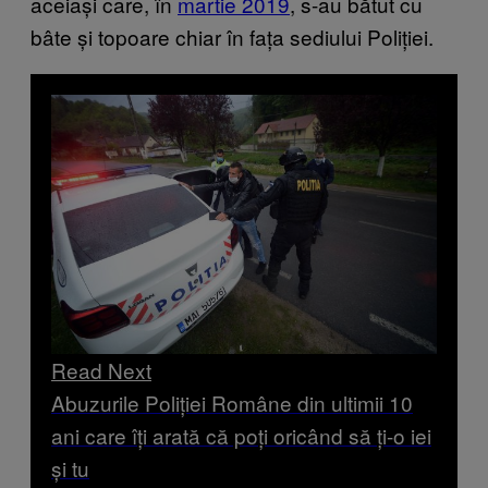
aceiași care, în
martie 2019
, s-au bătut cu
bâte și topoare chiar în fața sediului Poliției.
Read Next
Abuzurile Poliției Române din ultimii 10
ani care îți arată că poți oricând să ți-o iei
și tu