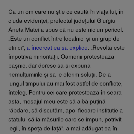
Ca un om care nu știe ce caută în viața lui, în
ciuda evidenței, prefectul județului Giurgiu
Aneta Matei a spus că nu este niciun pericol.
„Este un conflict între localnici și un grup de
etnici”,
a încercat ea să explice
. „Revolta este
împotriva minorității. Oamenii protestează
pașnic, dar doresc să-și expună
nemulțumirile și să le oferim soluții. De-a
lungul timpului au mai fost astfel de conflicte,
înțeleg. Pentru cei care protestează în seara
asta, mesajul meu este să aibă puțină
răbdare, să discutăm, apoi fiecare instituție a
statului să ia măsurile care se impun, potrivit
legii, în speța de față”, a mai adăugat ea în