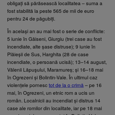
obligați să părăsească localitatea – suma a
fost stabilită la peste 565 de mii de euro
pentru 24 de păgubiți.
În același an au mai fost o serie de conflicte:
5 iunie în Găiseni, Giurgiu (trei case au fost
incendiate, alte șase distruse); 9 iunie în
Plăieșii de Sus, Harghita (28 de case
incendiate, o persoană ucisă); 13–14 august,
Vălenii Lăpuşului, Maramureș; și 16–18 mai
în Ogrezeni și Bolintin-Vale. În ultimul caz
violențele pornesc
tot de la o crimă
– pe 16
mai, în Ogrezeni, un etnic rom a ucis un
român. Localnicii au incendiat și distrus 14
case ale romilor din localitate, iar pe 18 mai