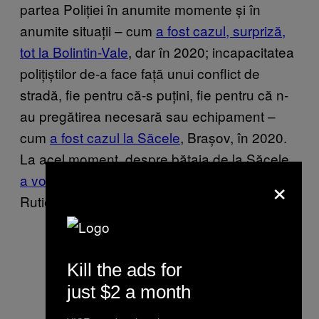
partea Poliției în anumite momente și în
anumite situații – cum
a fost cazul, surpriză,
tot la Bolintin-Vale
, dar în 2020; incapacitatea
polițiștilor de-a face față unui conflict de
stradă, fie pentru că-s puțini, fie pentru că n-
au pregătirea necesară sau echipament –
cum
a fost cazul la Săcele
, Brașov, în 2020.
La acel moment, despre bătaia de la Săcele
×
a vorbit și Marian Godină
, fost polițist de la
Rutieră și în prezent la trupele speciale SIAS.
Kill the ads for
just $2 a month