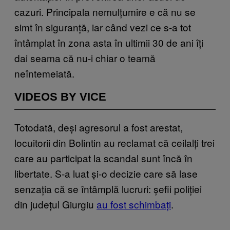
cazuri. Principala nemulțumire e că nu se
simt în siguranță, iar când vezi ce s-a tot
întâmplat în zona asta în ultimii 30 de ani îți
dai seama că nu-i chiar o teamă
neîntemeiată.
VIDEOS BY VICE
Totodată, deși agresorul a fost arestat,
locuitorii din Bolintin au reclamat că ceilalți trei
care au participat la scandal sunt încă în
libertate. S-a luat și-o decizie care să lase
senzația că se întâmplă lucruri: șefii poliției
din județul Giurgiu
au fost schimbați
.