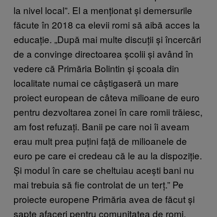
la nivel local”. El a menționat și demersurile
făcute în 2018 ca elevii romi să aibă acces la
educație. „După mai multe discuții și încercări
de a convinge directoarea școlii și având în
vedere că Primăria Bolintin și școala din
localitate numai ce câștigaseră un mare
proiect european de câteva milioane de euro
pentru dezvoltarea zonei în care romii trăiesc,
am fost refuzați. Banii pe care noi îi aveam
erau mult prea puțini față de milioanele de
euro pe care ei credeau că le au la dispoziție.
Și modul în care se cheltuiau acești bani nu
mai trebuia să fie controlat de un terț.” Pe
proiecte europene Primăria avea de făcut și
șapte afaceri pentru comunitatea de romi.