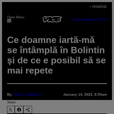
Skip
+ ROMÂNĂ
to
Open Menu
content
SUBSCRIBE
NEWSLETTER
Ce doamne iartă-mă
se întâmplă în Bolintin
și de ce e posibil să se
mai repete
By
Răzvan Băltărețu
January 14, 2022, 8:54am
Share: