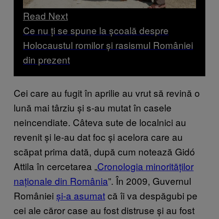
Read Next
Ce nu ți se spune la școală despre
Holocaustul romilor și rasismul României
din prezent
Cei care au fugit în aprilie au vrut să revină o
lună mai târziu și s-au mutat în casele
neincendiate. Câteva sute de localnici au
revenit și le-au dat foc și acelora care au
scăpat prima dată, după cum notează Gidó
Attila în cercetarea „
Cronologia minorităților
naționale din România
”. În 2009, Guvernul
României
și-a asumat
că îi va despăgubi pe
cei ale căror case au fost distruse și au fost