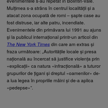
evenimentele s-au repetat în Bolintin-Vale.
Mulțimea s-a strâns în centrul localității și a
atacat zona ocupată de romi – șapte case au
fost distruse, iar alte patru, incendiate.
Evenimentele din primăvara lui 1991 au ajuns
și la publicul internațional printr-un articol din
din care am extras și
The New York Times
fraza următoare: „Autoritățile locale și presa
națională au încercat să justifice violența prin
«explicații» ca natura «infracțională» a tuturor
grupurilor de țigani și dreptul «oamenilor» de-
a lua legea în propriile mâini și de-a aplica
«pedepse»”.