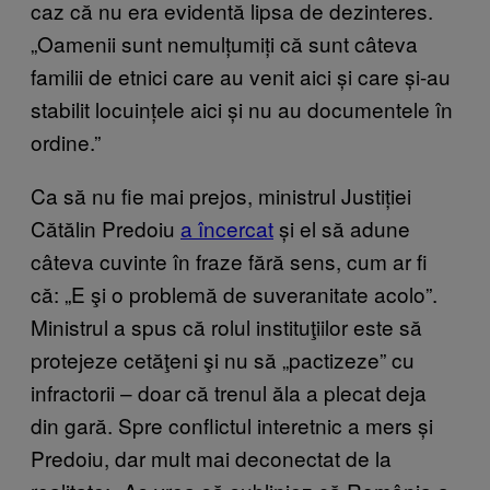
caz că nu era evidentă lipsa de dezinteres.
„Oamenii sunt nemulțumiți că sunt câteva
familii de etnici care au venit aici și care și-au
stabilit locuințele aici și nu au documentele în
ordine.”
Ca să nu fie mai prejos, ministrul Justiției
Cătălin Predoiu
a încercat
și el să adune
câteva cuvinte în fraze fără sens, cum ar fi
că: „E şi o problemă de suveranitate acolo”.
Ministrul a spus că rolul instituţiilor este să
protejeze cetăţeni şi nu să „pactizeze” cu
infractorii – doar că trenul ăla a plecat deja
din gară. Spre conflictul interetnic a mers și
Predoiu, dar mult mai deconectat de la