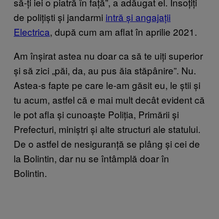
să-ți iei o piatră în față”, a adăugat el. Însoțiți
de polițiști și jandarmi
intră și angajații
Electrica
, după cum am aflat în aprilie 2021.
Am înșirat astea nu doar ca să te uiți superior
și să zici „păi, da, au pus ăia stăpânire”. Nu.
Astea-s fapte pe care le-am găsit eu, le știi și
tu acum, astfel că e mai mult decât evident că
le pot afla și cunoaște Poliția, Primării și
Prefecturi, miniștri și alte structuri ale statului.
De o astfel de nesiguranță se plâng și cei de
la Bolintin, dar nu se întâmplă doar în
Bolintin.