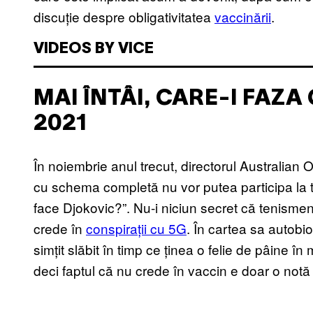
discuție despre obligativitatea
vaccinării
.
VIDEOS BY VICE
MAI ÎNTÂI, CARE-I FAZ
2021
În noiembrie anul trecut, directorul Australian
cu schema completă nu vor putea participa la t
face Djokovic?”. Nu-i niciun secret că tenismenul
crede în
conspirații cu 5G
. În cartea sa autobi
simțit slăbit în timp ce ținea o felie de pâine în 
deci faptul că nu crede în vaccin e doar o not