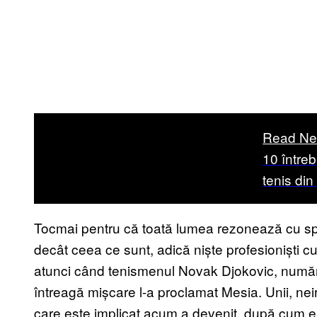
Read Ne
10 întreb
tenis di
Tocmai pentru că toată lumea rezonează cu spor
decât ceea ce sunt, adică niște profesioniști c
atunci când tenismenul Novak Djokovic, număr
întreagă mișcare l-a proclamat Mesia. Unii, nei
care este implicat acum a devenit, după cum er