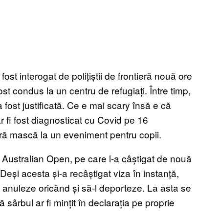
fost interogat de polițiștii de frontieră nouă ore
ost condus la un centru de refugiați. Între timp,
 fost justificată. Ce e mai scary însă e că
 fi fost diagnosticat cu Covid pe 16
ără mască la un eveniment pentru copii.
 Australian Open, pe care l-a câștigat de nouă
eși acesta și-a recâștigat viza în instanță,
-o anuleze oricând și să-l deporteze. La asta se
 sârbul ar fi mințit în declarația pe proprie