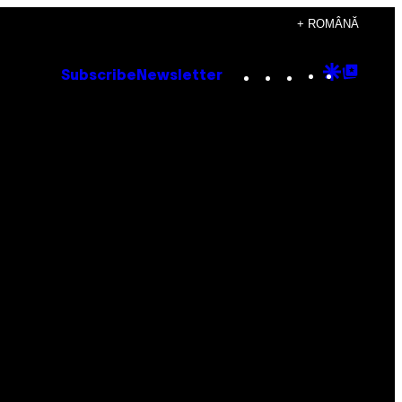
+ ROMÂNĂ
Instagram
TikTok
YouTube
Google
Goog
Subscribe
Newsletter
Discove
Top
Posts