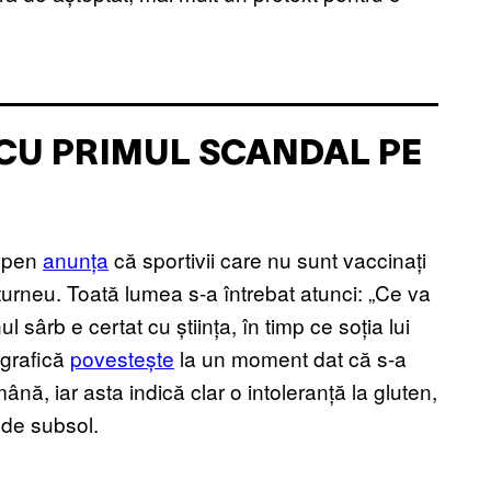
A CU PRIMUL SCANDAL PE
 Open
anunța
că sportivii care nu sunt vaccinați
urneu. Toată lumea s-a întrebat atunci: „Ce va
 sârb e certat cu știința, în timp ce soția lui
ografică
povestește
la un moment dat că s-a
mână, iar asta indică clar o intoleranță la gluten,
ă de subsol.