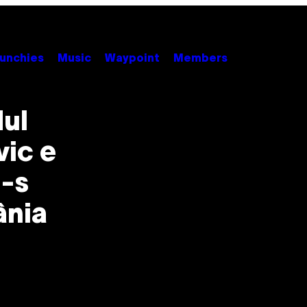
unchies
Music
Waypoint
Members
dul
vic e
e-s
ânia