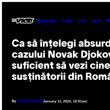
Skip
to
content
Open
Magazine
Pulse
Life
Tech
M
Menu
Ca să înțelegi absur
cazului Novak Djoko
suficient să vezi cin
susținătorii din Rom
By
January 11, 2022, 10:01am
Paul Petrache