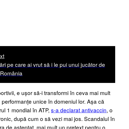
xt
ări pe care ai vrut să i le pui unui jucător de
n România
tivii, e ușor să-i transformi în ceva mai mult
u performanțe unice în domeniul lor. Așa că
ul 1 mondial în ATP,
s-a declarat antivaccin
, o
ronic, după cum o să vezi mai jos. Scandalul în
a de așteptat, mai mult un pretext pentru o