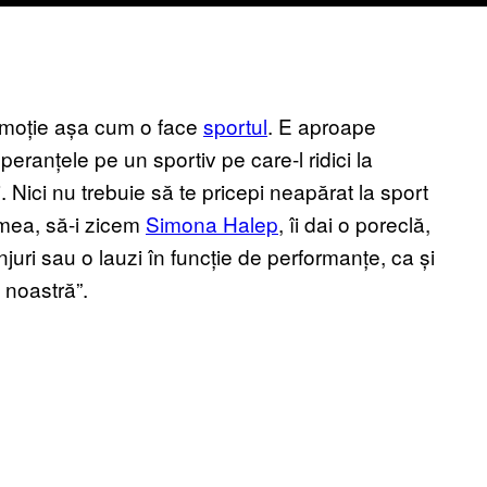
 emoție așa cum o face
sportul
. E aproape
speranțele pe un sportiv pe care-l ridici la
. Nici nu trebuie să te pricepi neapărat la sport
umea, să-i zicem
Simona Halep
, îi dai o poreclă,
njuri sau o lauzi în funcție de performanțe, ca și
 noastră”.