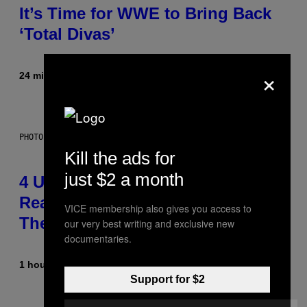
It’s Time for WWE to Bring Back
‘Total Divas’
×
24 minutes ago
By
Haley Miller
PHOTO: GCSHUTTER / GETTY IMAGES
Kill the ads for
just $2 a month
4 Unexpected but Common
Reasons Couples End Up in
VICE membership also gives you access to
Therapy, According to an Expert
our very best writing and exclusive new
documentaries.
1 hour ago
By
Sammi Caramela
Support for $2