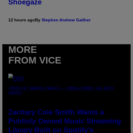
Shoegaze
12 hours ago
By
Stephen Andrew Galiher
MORE
FROM VICE
(PHOTO BY ROBERTO PANUCCI – CORBIS/CORBIS VIA GETTY
IMAGES)
Zachary Cole Smith Wants a
Publicly Owned Music Streaming
Library Built on Spotify’s