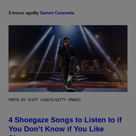
3 hours ago
By
Sammi Caramela
PHOTO BY SCOTT LEGATO/GETTY IMAGES
4 Shoegaze Songs to Listen to if
You Don’t Know if You Like