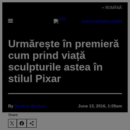
Skip
+ ROMÂNĂ
to
Open
content
SUBSCRIBE
NEWSLETTER
Menu
Urmărește în premieră
cum prind viață
sculpturile astea în
stilul Pixar
By
Beckett Mufson
June 13, 2016, 1:05am
Share: