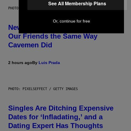
See All Membership Plans
PHOTO: CSA-PRINTSTOCK / GETTY IMAGES
Or, continue for free
New Study Reveals We Still Pick
Our Friends the Same Way
Cavemen Did
2 hours ago
By
Luis Prada
PHOTO: PIXELSEFFECT / GETTY IMAGES
Singles Are Ditching Expensive
Dates for ‘Infladating,’ and a
Dating Expert Has Thoughts