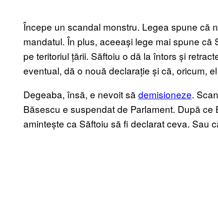
Începe un scandal monstru. Legea spune că nu 
mandatul. În plus, aceeași lege mai spune că S
pe teritoriul țării. Săftoiu o dă la întors și retr
eventual, dă o nouă declarație și că, oricum, e
Degeaba, însă, e nevoit să
demisioneze
. Scan
Băsescu e suspendat de Parlament. După ce Bă
amintește ca Săftoiu să fi declarat ceva. Sau că 