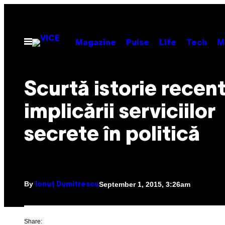
Skip
to
content
Open
Magazine
Pulse
Life
Tech
M
Menu
Scurtă istorie recent
implicării serviciilor
secrete în politică
By
September 1, 2015, 3:26am
Ionuț Dumitrescu
Share: