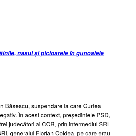
nile, nasul și picioarele în gunoaiele
aian Băsescu, suspendare la care Curtea
gativ. În acest context, președintele PSD,
trei judecători ai CCR, prin intermediul SRI.
 SRI, generalul Florian Coldea, pe care erau