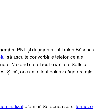
m membru PNL și dușman al lui Traian Băsescu.
iul
să asculte convorbirile telefonice ale
andal. Văzând că a făcut-o iar lată, Săftoiu
les. Și că, oricum, a fost bolnav când era mic.
nominalizat
premier. Se apucă să-și
formeze