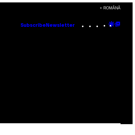
+ ROMÂNĂ
Instagram
TikTok
YouTube
Google
Goog
Subscribe
Newsletter
Discove
Top
Posts