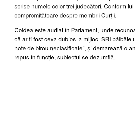
scrise numele celor trei judecători. Conform lui G
compromițătoare despre membrii Curții.
Coldea este audiat în Parlament, unde recunoașt
că ar fi fost ceva dubios la mijloc. SRI bâlbăie
note de birou neclasificate”, și demarează o 
repus în funcție, subiectul se dezumflă.