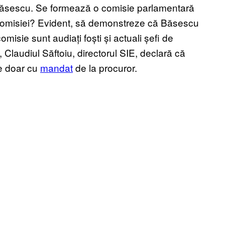
Băsescu. Se formează o comisie parlamentară
 comisiei? Evident, să demonstreze că Băsescu
misie sunt audiați foști și actuali șefi de
, Claudiul Săftoiu, directorul SIE, declară că
le doar cu
mandat
de la procuror.