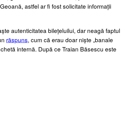
eoană, astfel ar fi fost solicitate informații
e autenticitatea bilețeluilui, dar neagă faptul
 un
răspuns
, cum că erau doar niște „banale
anchetă internă. După ce Traian Băsescu este