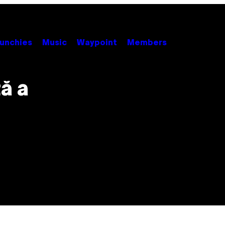
unchies
Music
Waypoint
Members
ă a