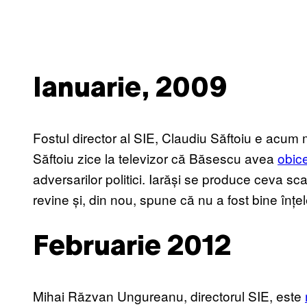
Ianuarie, 2009
Fostul director al SIE, Claudiu Săftoiu e acu
Săftoiu zice la televizor că Băsescu avea
obice
adversarilor politici. Iarăși se produce ceva sc
revine și, din nou, spune că nu a fost bine înțe
Februarie 2012
Mihai Răzvan Ungureanu, directorul SIE, este