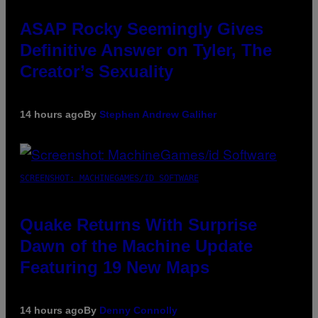
ASAP Rocky Seemingly Gives
Definitive Answer on Tyler, The
Creator’s Sexuality
14 hours ago
By
Stephen Andrew Galiher
SCREENSHOT: MACHINEGAMES/ID SOFTWARE
Quake Returns With Surprise
Dawn of the Machine Update
Featuring 19 New Maps
14 hours ago
By
Denny Connolly