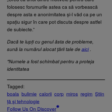
folosesc forumurile astea ca să vorbească
despre asta e anonimitatea și-l văd ca pe un
spațiu sigur în care pot discuta despre astfel
de subiecte.”
Dacă te lupți cu genul ăsta de probleme,
sună la numărul alocat țării tale de
aici
.
*Numele a fost schimbat pentru a proteja
identitatea
Tagged:
boala
bulimie
calorii
corp
miros
regim
Știin
ță și tehnologie
Follow Us On Discover