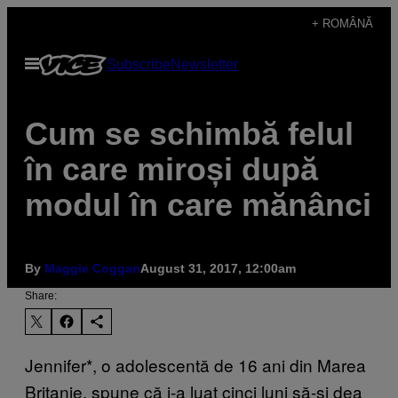
Skip
+ ROMÂNĂ
to
Open
Subscribe
Newsletter
content
Menu
Cum se schimbă felul
în care miroși după
modul în care mănânci
By
Maggie Coggan
August 31, 2017, 12:00am
Share:
Jennifer*, o adolescentă de 16 ani din Marea
Britanie, spune că i-a luat cinci luni să-și dea