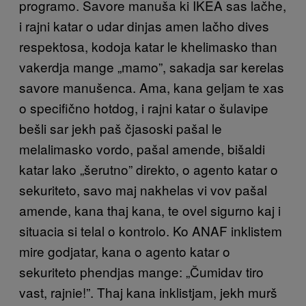
programo. Savore manuša ki IKEA sas lačhe,
i rajni katar o udar dinjas amen lačho dives
respektosa, kodoja katar le khelimasko than
vakerdja mange „mamo”, sakadja sar kerelas
savore manušenca. Ama, kana geljam te xas
o specifično hotdog, i rajni katar o šulavipe
bešli sar jekh paš čjasoski pašal le
melalimasko vordo, pašal amende, bišaldi
katar lako „šerutno” direkto, o agento katar o
sekuriteto, savo maj nakhelas vi vov pašal
amende, kana thaj kana, te ovel sigurno kaj i
situacia si telal o kontrolo. Ko ANAF inklistem
mire godjatar, kana o agento katar o
sekuriteto phendjas mange: „Čumidav tiro
vast, rajnie!”. Thaj kana inklistjam, jekh murš