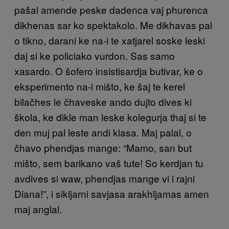
pašal amende peske dadenca vaj phurenca
dikhenas sar ko spektakolo. Me dikhavas pal
o tikno, darani ke na-i te xatjarel soske leski
daj si ke policiako vurdon. Sas samo
xasardo. O šofero insistisardja butivar, ke o
eksperimento na-i mišto, ke šaj te kerel
bilačhes le čhaveske ando dujto dives ki
škola, ke dikle man leske kolegurja thaj si te
den muj pal leste andi klasa. Maj palal, o
čhavo phendjas mange: “Mamo, san but
mišto, sem barikano vaš tute! So kerdjan tu
avdives si waw, phendjas mange vi i rajni
Diana!”, i sikljarni savjasa arakhljamas amen
maj anglal.