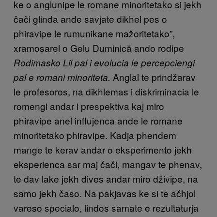
ke o anglunipe le romane minoritetako si jekh
čači glinda ande savjate dikhel pes o
phiravipe le rumunikane mažoritetako”,
xramosarel o Gelu Duminică ando rodipe
Rodimasko Lil pal i evolucia le percepciengi
Anglal te prindžarav
pal e romani minoriteta.
le profesoros, na dikhlemas i diskriminacia le
romengi andar i prespektiva kaj miro
phiravipe anel influjenca ande le romane
minoritetako phiravipe. Kadja phendem
mange te kerav andar o eksperimento jekh
eksperienca sar maj čači, mangav te phenav,
te dav lake jekh dives andar miro dživipe, na
samo jekh časo. Na pakjavas ke si te ačhjol
vareso specialo, lindos samate e rezultaturja