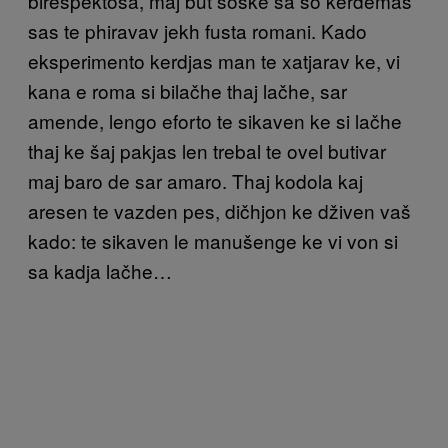
birespektosa, maj but soske sa so kerdemas
sas te phiravav jekh fusta romani. Kado
eksperimento kerdjas man te xatjarav ke, vi
kana e roma si bilačhe thaj lačhe, sar
amende, lengo eforto te sikaven ke si lačhe
thaj ke šaj pakjas len trebal te ovel butivar
maj baro de sar amaro. Thaj kodola kaj
aresen te vazden pes, dičhjon ke dživen vaš
kado: te sikaven le manušenge ke vi von si
sa kadja lačhe…