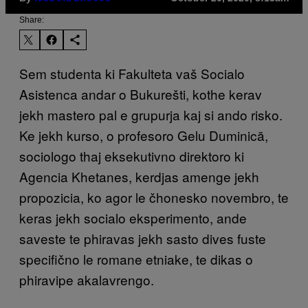
Share:
Sem studenta ki Fakulteta vaš Socialo
Asistenca andar o Bukurešti, kothe kerav
jekh mastero pal e grupurja kaj si ando risko.
Ke jekh kurso, o profesoro Gelu Duminică,
sociologo thaj eksekutivno direktoro ki
Agencia Khetanes, kerdjas amenge jekh
propozicia, ko agor le čhonesko novembro, te
keras jekh socialo eksperimento, ande
saveste te phiravas jekh sasto dives fuste
specifično le romane etniake, te dikas o
phiravipe akalavrengo.