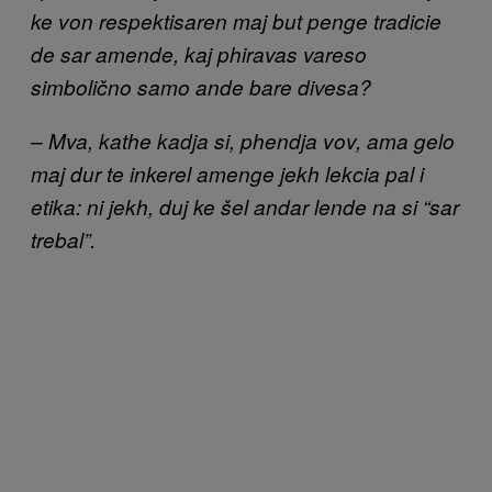
ke von respektisaren maj but penge tradicie
de sar amende, kaj phiravas vareso
simbolično samo ande bare divesa?
– Mva, kathe kadja si, phendja vov, ama gelo
maj dur te inkerel amenge jekh lekcia pal i
etika: ni jekh, duj ke šel andar lende na si “sar
trebal”.