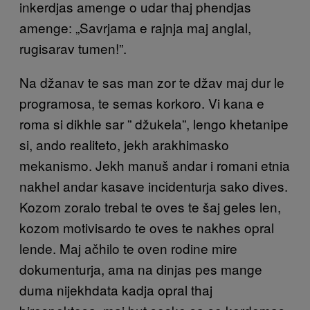
inkerdjas amenge o udar thaj phendjas
amenge: „Savrjama e rajnja maj anglal,
rugisarav tumen!”.
Na džanav te sas man zor te džav maj dur le
programosa, te semas korkoro. Vi kana e
roma si dikhle sar ” džukela”, lengo khetanipe
si, ando realiteto, jekh arakhimasko
mekanismo. Jekh manuš andar i romani etnia
nakhel andar kasave incidenturja sako dives.
Kozom zoralo trebal te oves te šaj geles len,
kozom motivisardo te oves te nakhes opral
lende. Maj ačhilo te oven rodine mire
dokumenturja, ama na dinjas pes mange
duma nijekhdata kadja opral thaj