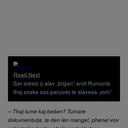
Read Next
Sar areslo o alav „tzigan” andi Rumunia
thaj soske sas paruvdo le alavesa „rom”
– Thaj tume kaj bešen? Tumare
dokumenturja, te den len mange!, phenel vov