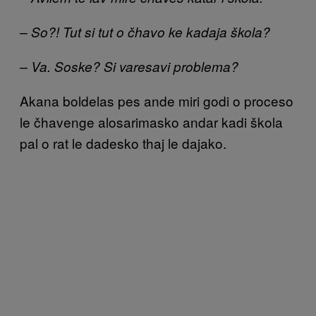
– So?! Tut si tut o čhavo ke kadaja škola?
– Va. Soske? Si varesavi problema?
Akana boldelas pes ande miri godi o proceso
le čhavenge alosarimasko andar kadi škola
pal o rat le dadesko thaj le dajako.