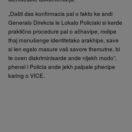
„Dašti das konfirmacia pal o fakto ke andi
Generalo Direkcia le Lokalo Policiaki si kerde
praktično procedure pal o ačhavipe, rodipe
thaj manušenge identitetako arakhipe, save
si len egalo masure vaš savore themutne, bi
te oven diskriminisarde ande nijekh modo”,
phenel i Policia ande jekh palpale phenipe
karing o VICE.