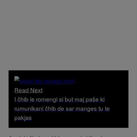
Read Next
I čhib le romengi si but maj paše ki
rumunikani čhib de sar manges tu te
pakjas