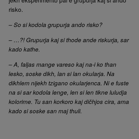
risko.
– So si kodola grupurja ando risko?
– …?! Grupurja kaj si thode ande riskurja, sar
kado kathe.
– A, faljas mange vareso kaj na-i ko than
lesko, soske dikh, lan si lan okularja. Na
dikhlem nijekh tzigano okularjenca. Ni e fuste
na si sar kodola lenge, len si len tikne luludja
kolorime. Tu san korkoro kaj dičhjos cira, ama
kado si soske san maj thuli.