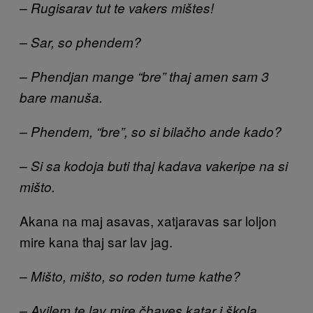
– Rugisarav tut te vakers mištes!
– Sar, so phendem?
– Phendjan mange “bre” thaj amen sam 3
bare manuša.
– Phendem, “bre”, so si bilačho ande kado?
– Si sa kodoja buti thaj kadava vakeripe na si
mišto.
Akana na maj asavas, xatjaravas sar loljon
mire kana thaj sar lav jag.
– Mišto, mišto, so roden tume kathe?
– Avilem te lav mire čhaves katar i škola.