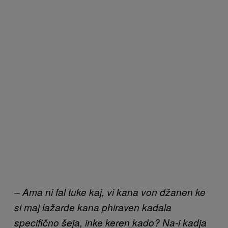
– Ama ni fal tuke kaj, vi kana von džanen ke
si maj lažarde kana phiraven kadala
specifično šeja, inke keren kado? Na-i kadja