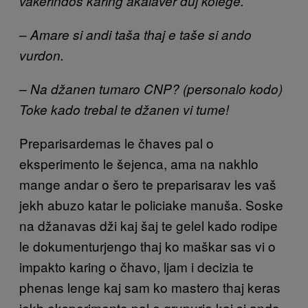
vakerindos karing akalaver duj kolege.
– Amare si andi taša thaj e taše si ando
vurdon.
– Na džanen tumaro CNP? (personalo kodo)
Toke kado trebal te džanen vi tume!
Preparisardemas le čhaves pal o
eksperimento le šejenca, ama na nakhlo
mange andar o šero te preparisarav les vaš
jekh abuzo katar le policiake manuša. Soske
na džanavas dži kaj šaj te gelel kado rodipe
le dokumenturjengo thaj ko maškar sas vi o
impakto karing o čhavo, ljam i decizia te
phenas lenge kaj sam ko mastero thaj keras
jekh eksperimento pal e grupurja kaj si ando