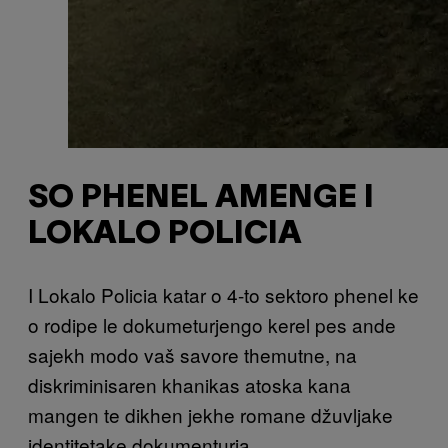
SO PHENEL AMENGE I
LOKALO POLICIA
I Lokalo Policia katar o 4-to sektoro phenel ke
o rodipe le dokumeturjengo kerel pes ande
sajekh modo vaš savore themutne, na
diskriminisaren khanikas atoska kana
mangen te dikhen jekhe romane džuvljake
identitetake dokumenturja.