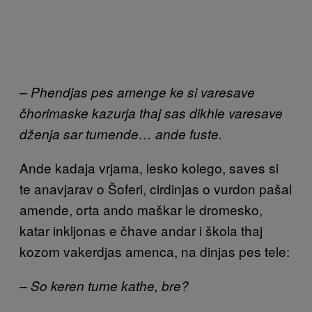
– Phendjas pes amenge ke si varesave
čhorimaske kazurja thaj sas dikhle varesave
dženja sar tumende… ande fuste.
Ande kadaja vrjama, lesko kolego, saves si
te anavjarav o Šoferi, cirdinjas o vurdon pašal
amende, orta ando maškar le dromesko,
katar inkljonas e čhave andar i škola thaj
kozom vakerdjas amenca, na dinjas pes tele:
– So keren tume kathe, bre?