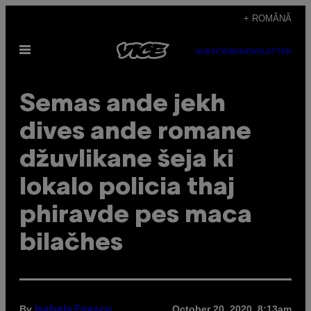
Skip
+ ROMÂNĂ
to
Open
content
SUBSCRIBE
NEWSLETTER
Menu
Semas ande jekh
dives ande romane
džuvlikane šeja ki
lokalo policia thaj
phiravde pes maca
bilačhes
By
October 20, 2020, 8:13am
Isabela Enescu