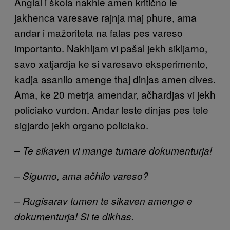
Anglal i škola nakhle amen kritično le
jakhenca varesave rajnja maj phure, ama
andar i mažoriteta na falas pes vareso
importanto. Nakhljam vi pašal jekh sikljarno,
savo xatjardja ke si varesavo eksperimento,
kadja asanilo amenge thaj dinjas amen dives.
Ama, ke 20 metrja amendar, ačhardjas vi jekh
policiako vurdon. Andar leste dinjas pes tele
sigjardo jekh organo policiako.
– Te sikaven vi mange tumare dokumenturja!
– Sigurno, ama ačhilo vareso?
– Rugisarav tumen te sikaven amenge e
dokumenturja! Si te dikhas.