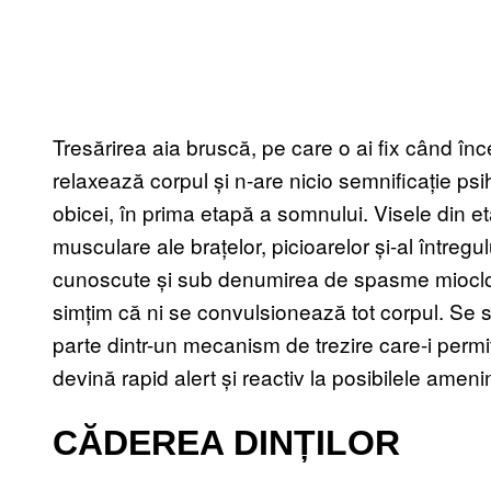
Tresărirea aia bruscă, pe care o ai fix când înc
relaxează corpul și n-are nicio semnificație psi
obicei, în prima etapă a somnului. Visele din 
musculare ale brațelor, picioarelor și-al întregu
cunoscute și sub denumirea de spasme mioclo
simțim că ni se convulsionează tot corpul. Se
parte dintr-un mecanism de trezire care-i perm
devină rapid alert și reactiv la posibilele ameni
CĂDEREA DINȚILOR