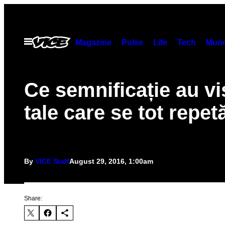
Skip
to
content
Open
Magazine
Pulse
Life
Tech
Munc
Menu
Ce semnificație au vi
tale care se tot repet
By
VICE Staff
August 29, 2016, 1:00am
Share: