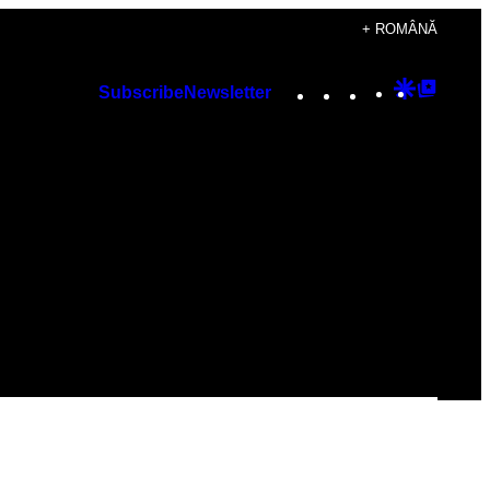
+ ROMÂNĂ
Instagram
TikTok
YouTube
Google
Googl
Subscribe
Newsletter
Discover
Top
Posts