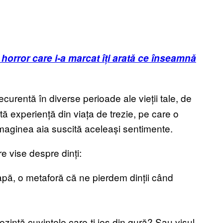
 horror care i-a marcat îți arată ce înseamnă
curentă în diverse perioade ale vieții tale, de
tă experiență din viața de trezie, pe care o
imaginea aia suscită aceleași sentimente.
ire vise despre dinți:
apă, o metaforă că ne pierdem dinții când
ezintă cuvintele care-ți ies din gură? Sau visul