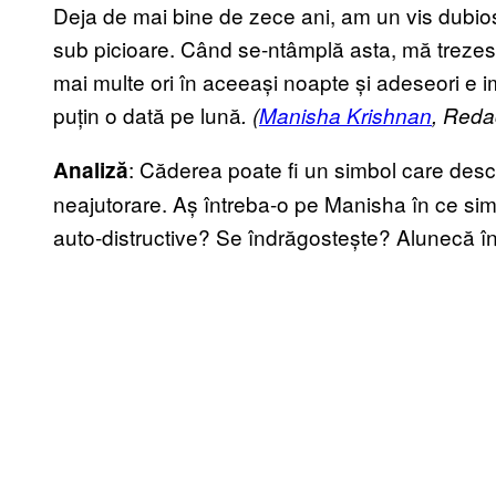
Deja de mai bine de zece ani, am un vis dubios
sub picioare. Când se-ntâmplă asta, mă trezes
mai multe ori în aceeași noapte și adeseori e 
puțin o dată pe lună
. (
Manisha Krishnan
, Reda
: Căderea poate fi un simbol care desc
Analiză
neajutorare. Aș întreba-o pe Manisha în ce si
auto-distructive? Se îndrăgostește? Alunecă î