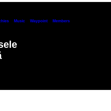
hies
Music
Waypoint
Members
sele
ă