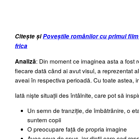
Citește și
Poveștile românilor cu primul film
frica
: Din moment ce imaginea asta a fost re
Analiză
fiecare dată când ai avut visul, a reprezentat al
aveai în respectiva perioadă. Cu toate astea, 
Iată niște situații des întâlnite, care pot să insp
Un semn de tranziție, de îmbătrânire, o et
suntem copii
O preocupare față de propria imagine
Avea ceva de spus, iar dinții care cad repr