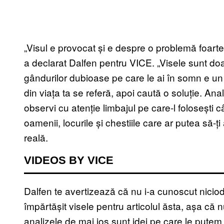
„Visul e provocat și e despre o problemă foarte 
a declarat Dalfen pentru VICE. „Visele sunt do
gândurilor dubioase pe care le ai în somn e un 
din viața ta se referă, apoi caută o soluție. Ana
observi cu atenție limbajul pe care-l folosești c
oamenii, locurile și chestiile care ar putea să-
reală.
VIDEOS BY VICE
Dalfen te avertizează că nu i-a cunoscut nicio
împărtășit visele pentru articolul ăsta, așa că 
analizele de mai jos sunt idei pe care le pute