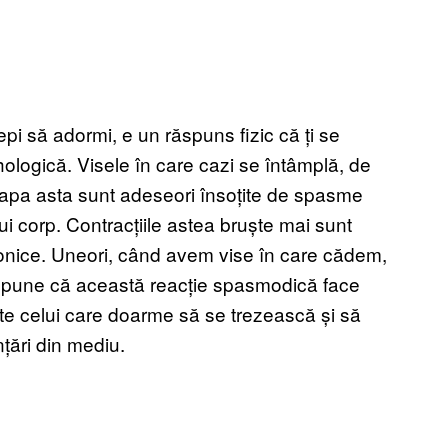
epi să adormi, e un răspuns fizic că ți se
hologică. Visele în care cazi se întâmplă, de
etapa asta sunt adeseori însoțite de spasme
lui corp. Contracțiile astea bruște mai sunt
nice. Uneori, când avem vise în care cădem,
 spune că această reacție spasmodică face
ite celui care doarme să se trezească și să
nțări din mediu.