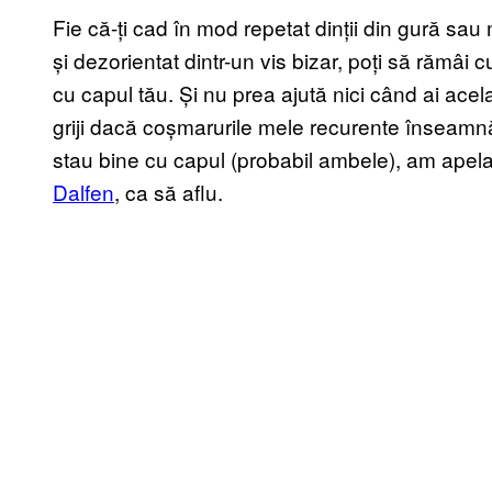
Fie că-ți cad în mod repetat dinții din gură sau
și dezorientat dintr-un vis bizar, poți să rămâi
cu capul tău. Și nu prea ajută nici când ai acel
griji dacă coșmarurile mele recurente înseamnă
stau bine cu capul (probabil ambele), am apelat
Dalfen
, ca să aflu.