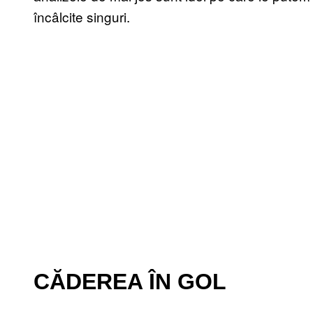
încâlcite singuri.
CĂDEREA ÎN GOL