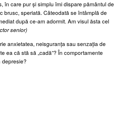
, în care pur și simplu îmi dispare pământul de
c brusc, speriată. Câteodată se întâmplă de
imediat după ce-am adormit. Am visul ăsta cel
ctor senior)
rie anxietatea, neisguranța sau senzația de
mte ea că stă să „cadă”? În comportamente
n depresie?