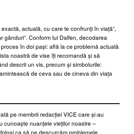
exactă, actuală, cu care te confrunți în viață”,
ar gânduri”. Conform lui Dalfen, decodarea
proces în doi pași: află la ce problemă actuală
lista noastră de vise îți recomandă și să
ând descrii un vis, precum și simbolurile:
ți amintească de ceva sau de cineva din viața
dată pe membrii redacției VICE care și-au
nu cunoaște nuanțele vieților noastre –
m folosi ca să ne descurcăm problemele