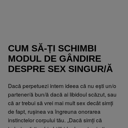
CUM SĂ-ȚI SCHIMBI
MODUL DE GÂNDIRE
DESPRE SEX SINGUR/Ă
Dacă perpetuezi intern ideea că nu ești un/o
partener/ă bun/ă dacă ai libidoul scăzut, sau
că ar trebui să vrei mai mult sex decât simți
de fapt, rușinea va îngreuna onorarea
instinctelor corpului tău. „Dacă simți că