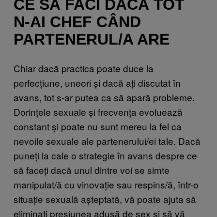
CE SĂ FACI DACĂ TOT
N-AI CHEF CÂND
PARTENERUL/A ARE
Chiar dacă practica poate duce la
perfecțiune, uneori și dacă ați discutat în
avans, tot s-ar putea ca să apară probleme.
Dorințele sexuale și frecvența evoluează
constant și poate nu sunt mereu la fel ca
nevoile sexuale ale partenerului/ei tale. Dacă
puneți la cale o strategie în avans despre ce
să faceți dacă unul dintre voi se simte
manipulat/ă cu vinovație sau respins/ă, într-o
situație sexuală așteptată, vă poate ajuta să
eliminați presiunea adusă de sex și să vă