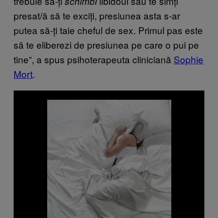
trebuie să-ți
libidoul sau te simți
schimbi
presat/ă să te exciți, presiunea asta s-ar
putea să-ți taie cheful de sex. Primul pas este
să te eliberezi de presiunea pe care o pui pe
tine”, a spus psihoterapeuta cliniciană
Sophie
Mort
.