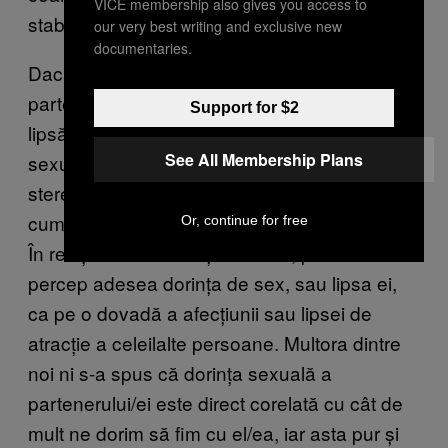
VICE membership also gives you access to
stabiliți să o discutați altă dată”, a spus Mort.
our very best writing and exclusive new
documentaries.
Dacă eziți să deschizi conversația cu
partener/a, ar putea fi de la „o neînțelegere și
Support for $2
lipsă de educație despre cum fluctuează
See All Membership Plans
sexualitatea de-a lungul vieții, plus
stereotipurile prezentate în media despre
cum
relațiile”, a spus Depasse.
ar trebui să fie
Or, continue for free
În relațiile romantice și sexuale, partenerii
percep adesea dorința de sex, sau lipsa ei,
ca pe o dovadă a afecțiunii sau lipsei de
atracție a celeilalte persoane. Multora dintre
noi ni s-a spus că dorința sexuală a
partenerului/ei este direct corelată cu cât de
mult ne dorim să fim cu el/ea, iar asta pur și