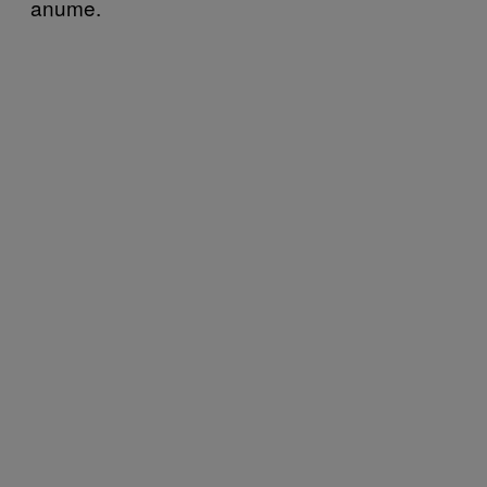
anume.