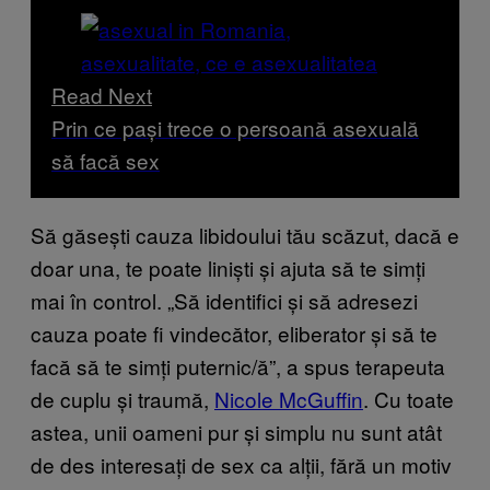
Read Next
Prin ce pași trece o persoană asexuală
să facă sex
Să găsești cauza libidoului tău scăzut, dacă e
doar una, te poate liniști și ajuta să te simți
mai în control. „Să identifici și să adresezi
cauza poate fi vindecător, eliberator și să te
facă să te simți puternic/ă”, a spus terapeuta
de cuplu și traumă,
Nicole McGuffin
. Cu toate
astea, unii oameni pur și simplu nu sunt atât
de des interesați de sex ca alții, fără un motiv