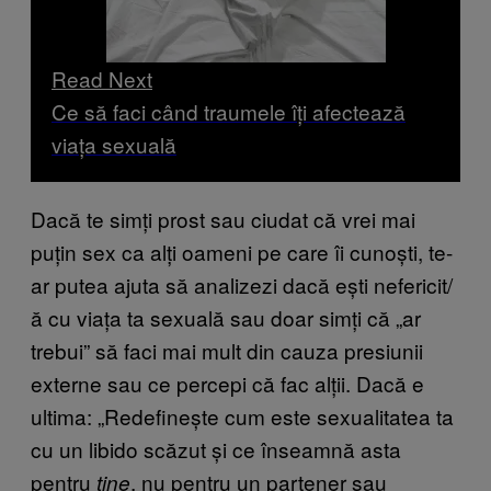
Read Next
Ce să faci când traumele îți afectează
viața sexuală
Dacă te simți prost sau ciudat că vrei mai
puțin sex ca alți oameni pe care îi cunoști, te-
ar putea ajuta să analizezi dacă ești nefericit/
ă cu viața ta sexuală sau doar simți că „ar
trebui” să faci mai mult din cauza presiunii
externe sau ce percepi că fac alții. Dacă e
ultima: „Redefinește cum este sexualitatea ta
cu un libido scăzut și ce înseamnă asta
pentru
, nu pentru un partener sau
tine