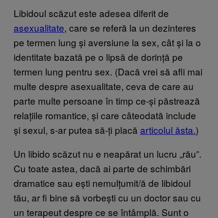
Libidoul scăzut este adesea diferit de
asexualitate
, care se referă la un dezinteres
pe termen lung și aversiune la sex, cât și la o
identitate bazată pe o lipsă de dorință pe
termen lung pentru sex. (Dacă vrei să afli mai
multe despre asexualitate, ceva de care au
parte multe persoane în timp ce-și păstrează
relațiile romantice, și care câteodată include
și sexul, s-ar putea să-ți placă
articolul ăsta.
)
Un libido scăzut nu e neapărat un lucru „rău”.
Cu toate astea, dacă ai parte de schimbări
dramatice sau ești nemulțumit/ă de libidoul
tău, ar fi bine să vorbești cu un doctor sau cu
un terapeut despre ce se întâmplă. Sunt o