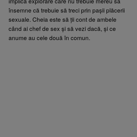
implică explorare care nu trebuie mereu să
însemne că trebuie să treci prin pașii plăcerii
sexuale. Cheia este să ții cont de ambele
când ai chef de sex și să vezi dacă, și ce
anume au cele două în comun.