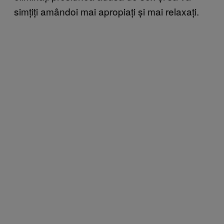
simțiți amândoi mai apropiați și mai relaxați.