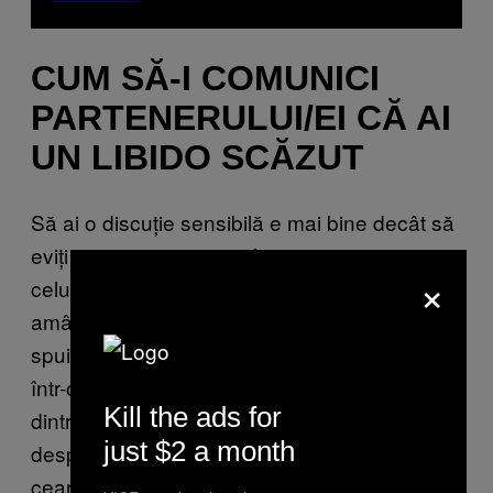
CUM SĂ-I COMUNICI
PARTENERULUI/EI CĂ AI
UN LIBIDO SCĂZUT
Să ai o discuție sensibilă e mai bine decât să
eviți conversația cu totul și să nu-i spui
×
celuilalt cum vă puteți asigura că vă bucurați
amândoi de sex. Cel mai bun moment să
spui partenerului/ei despre libidoul tău este
într-o conversație calmă despre conexiunea
Kill the ads for
dintre voi și sentimentele pe care le aveți
just $2 a month
despre relație, nu într-una sexuală sau într-o
ceartă. „Dacă apare într-un moment dificil,