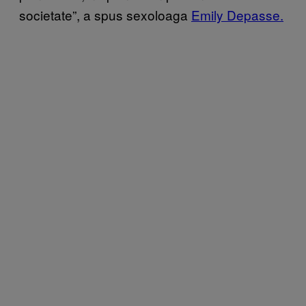
societate”, a spus sexoloaga
Emily Depasse.