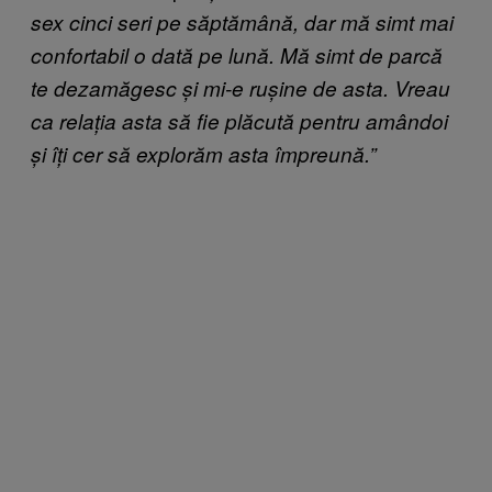
sex cinci seri pe săptămână, dar mă simt mai
confortabil o dată pe lună. Mă simt de parcă
te dezamăgesc și mi-e rușine de asta. Vreau
ca relația asta să fie plăcută pentru amândoi
și îți cer să explorăm asta împreună.”