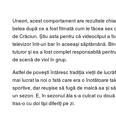
Uneori, acest comportament are rezultate chiar 
belea după ce a fost filmată cum le făcea sex ora
de Crăciun. Știu asta pentru că videoclipul a fo
televizor într-un bar în aceeași săptămână. Bin
tuturor și ea a fost complet responsabilă pentru
de scenă de viol în grup.
Astfel de povești întăresc tradiția vieții de luc
mai lucrat la noi o fată care era o înotătoare t
sportive, dar reușise să fugă de maică-sa și să
un sezon. E, în sezonul ăla s-a culcat cu dou
tras-o cu doi tipi diferiți pe zi.