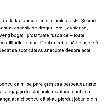
are le fac oamenii în stațiunile de ski. Și cred
onsum excesiv de droguri, orgii, avalanșe,
enți bogați, prostituate rusoaice – toate
cu altitudinile mari. Deci ar trebui să fie ușor să
e decât să scot câteva anecdote despre acte
entru că mi se pare greșit să perpetuez niște
toți angajații din stațiunile montane sunt așa.
 angajat aici pentru că și-au pierdut joburile din