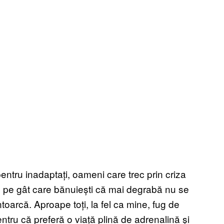
entru inadaptați, oameni care trec prin criza
ice pe gât care bănuiești că mai degrabă nu se
oarcă. Aproape toți, la fel ca mine, fug de
tru că preferă o viață plină de adrenalină și