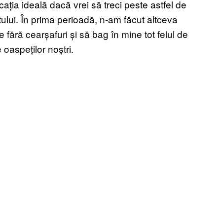
cația ideală dacă vrei să treci peste astfel de
ntului. În prima perioadă, n-am făcut altceva
e fără cearșafuri și să bag în mine tot felul de
oaspeților noștri.