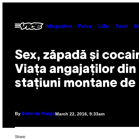
Skip
to
content
Open
Magazine
Pulse
Life
Tech
M
Menu
​Sex, zăpadă și cocai
Viața angajaților din
stațiuni montane de 
By
March 22, 2016, 9:33am
Belle de Neige
Share: