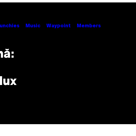
unchies
Music
Waypoint
Members
nă:
lux