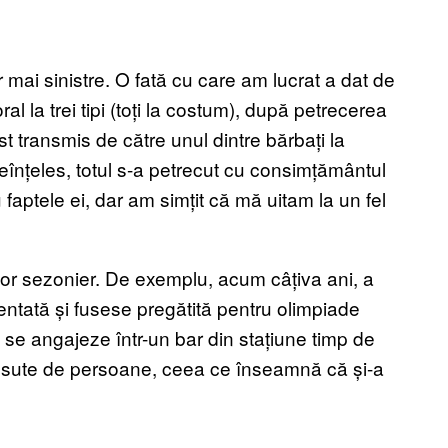
mai sinistre. O fată cu care am lucrat a dat de
l la trei tipi (toți la costum), după petrecerea
st transmis de către unul dintre bărbați la
eînțeles, totul s-a petrecut cu consimțământul
 faptele ei, dar am simțit că mă uitam la un fel
rător sezonier. De exemplu, acum câțiva ani, a
alentată și fusese pregătită pentru olimpiade
 se angajeze într-un bar din stațiune timp de
ă sute de persoane, ceea ce înseamnă că și-a