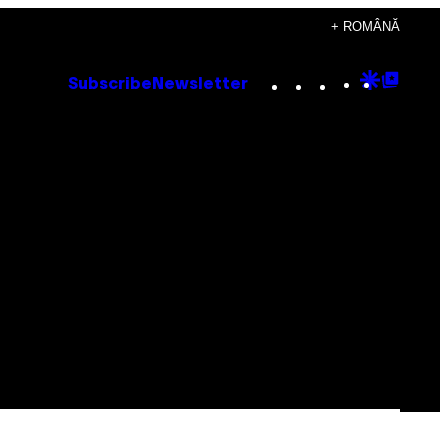
+ ROMÂNĂ
Instagram
TikTok
YouTube
Google
Goog
Subscribe
Newsletter
Discove
Top
Posts