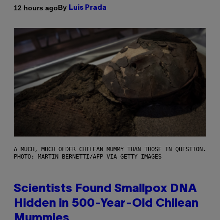
By
12 hours ago
Luis Prada
A MUCH, MUCH OLDER CHILEAN MUMMY THAN THOSE IN QUESTION.
PHOTO: MARTIN BERNETTI/AFP VIA GETTY IMAGES
Scientists Found Smallpox DNA
Hidden in 500-Year-Old Chilean
Mummies