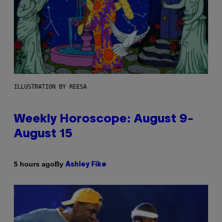
ILLUSTRATION BY REESA
Weekly Horoscope: August 9-
August 15
By
5 hours ago
Ashley Fike