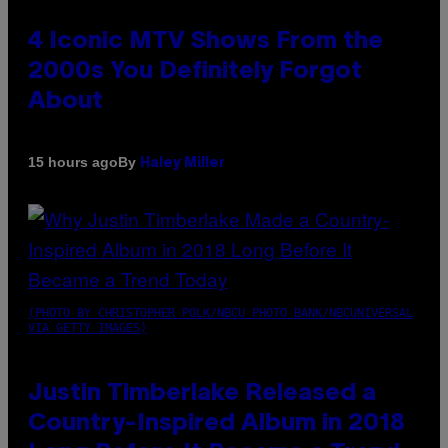
4 Iconic MTV Shows From the
2000s You Definitely Forgot
About
By
15 hours ago
Haley Miller
(PHOTO BY CHRISTOPHER POLK/NBCU PHOTO BANK/NBCUNIVERSAL
VIA GETTY IMAGES)
Justin Timberlake Released a
Country-Inspired Album in 2018