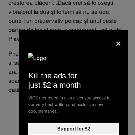
creșterea plăcerii. „Dacă vrei să folosești
vibratorul la duș și te temi să nu se ude,
pune-i un prezervativ pe cap și unul peste
partea de jos și gata, e waterproof”, mi-a zis
×
Play.
Prietena mea abia aștepta să ajungem acasă
și să punem în practică tot ce învățasem. Dar
era deja târziu să ne apucăm să căutăm un
Kill the ads for
scaun de bar, așa că asta am lăsat-o pe altă
just $2 a month
dată.
VICE membership also gives you access to
our very best writing and exclusive new
documentaries.
Support for $2