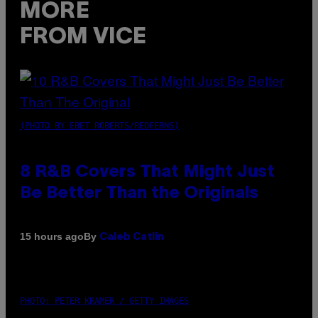
MORE
FROM VICE
(PHOTO BY EBET ROBERTS/REDFERNS)
8 R&B Covers That Might Just
Be Better Than the Originals
By
15 hours ago
Caleb Catlin
PHOTO: PETER KRAMER / GETTY IMAGES