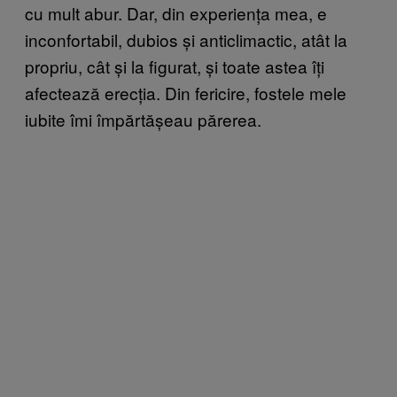
cu mult abur. Dar, din experiența mea, e
inconfortabil, dubios și anticlimactic, atât la
propriu, cât și la figurat, și toate astea îți
afectează erecția. Din fericire, fostele mele
iubite îmi împărtășeau părerea.