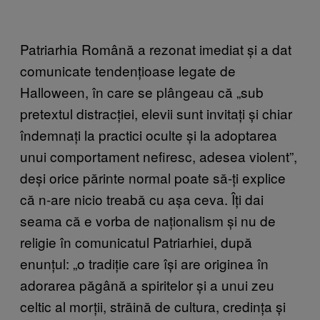
Patriarhia Română a rezonat imediat și a dat
comunicate tendențioase legate de
Halloween, în care se plângeau că „sub
pretextul distracției, elevii sunt invitați și chiar
îndemnați la practici oculte și la adoptarea
unui comportament nefiresc, adesea violent”,
deși orice părinte normal poate să-ți explice
că n-are nicio treabă cu așa ceva. Îți dai
seama că e vorba de naționalism și nu de
religie în comunicatul Patriarhiei, după
enunțul: „o tradiție care își are originea în
adorarea păgână a spiritelor și a unui zeu
celtic al morții, străină de cultura, credința și