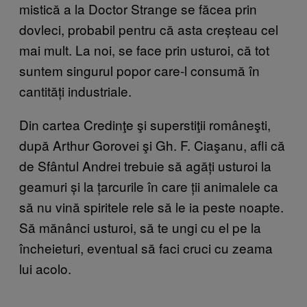
mistică a la Doctor Strange se făcea prin
dovleci, probabil pentru că asta creșteau cel
mai mult. La noi, se face prin usturoi, că tot
suntem singurul popor care-l consumă în
cantități industriale.
Din cartea Credinţe şi superstiţii româneşti,
după Arthur Gorovei şi Gh. F. Ciaşanu, afli că
de Sfântul Andrei trebuie să agăți usturoi la
geamuri și la țarcurile în care ții animalele ca
să nu vină spiritele rele să le ia peste noapte.
Să mănânci usturoi, să te ungi cu el pe la
încheieturi, eventual să faci cruci cu zeama
lui acolo.