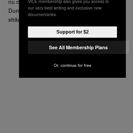
nu crește nimic. Și îi mulțumesc lui
VICE membership also gives you access to
our very best writing and exclusive new
Dumnezeu pentru asta, cum pe vremuri
documentaries.
strămoșii lor le mulțumeau zeilor păgâni.
Support for $2
See All Membership Plans
Or, continue for free