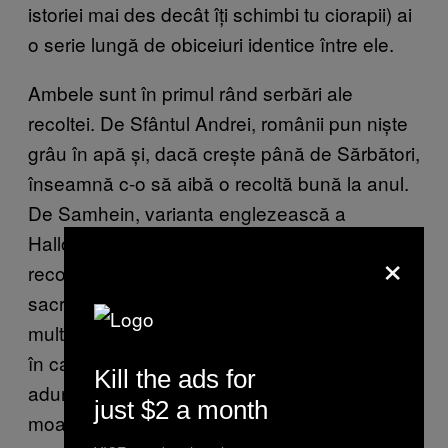
istoriei mai des decât îți schimbi tu ciorapii) ai
o serie lungă de obiceiuri identice între ele.
Ambele sunt în primul rând serbări ale
recoltei. De Sfântul Andrei, românii pun niște
grâu în apă și, dacă crește până de Sărbători,
înseamnă c-o să aibă o recoltă bună la anul.
De Samhein, varianta englezească a
Halloween-ului, totul este un festival al
×
recoltei, care ține trei zile, se fac focuri și se
sacrifică animale, ca la un Ignat prematur. În
multe culturi sărbătoarea asta reprezintă ziua
în care oamenii se bucură de faptul c-au
Kill the ads for
adunat multă mâncare toamna și că n-o să
just $2 a month
moară de foame în lunile reci de iarnă când