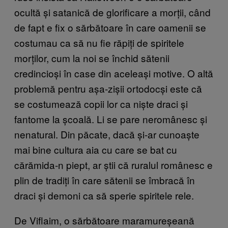
ocultă și satanică de glorificare a morții, când
de fapt e fix o sărbătoare în care oamenii se
costumau ca să nu fie răpiți de spiritele
morților, cum la noi se închid sătenii
credincioși în case din aceleași motive. O altă
problemă pentru așa-zișii ortodocși este că
se costumează copii lor ca niște draci și
fantome la școală. Li se pare neromânesc și
nenatural. Din păcate, dacă și-ar cunoaște
mai bine cultura aia cu care se bat cu
cărămida-n piept, ar știi că ruralul românesc e
plin de tradiți în care sătenii se îmbracă în
draci și demoni ca să sperie spiritele rele.
De Viflaim, o sărbătoare maramureșeană