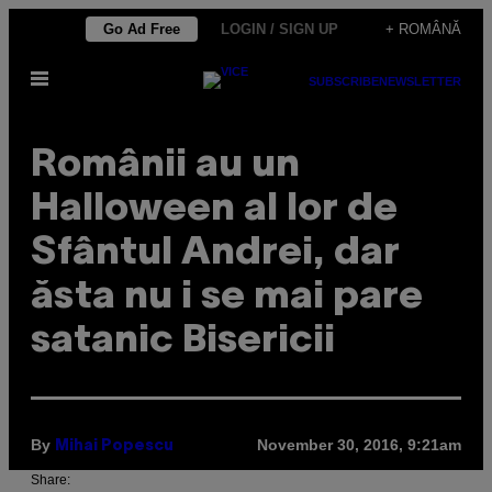
Skip
Go Ad Free
LOGIN / SIGN UP
+ ROMÂNĂ
to
Open
content
SUBSCRIBE
NEWSLETTER
Menu
Românii au un
Halloween al lor de
Sfântul Andrei, dar
ăsta nu i se mai pare
satanic Bisericii
By
November 30, 2016, 9:21am
Mihai Popescu
Share: