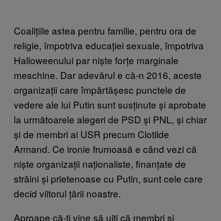
Coalițiile astea pentru familie, pentru ora de
religie, împotriva educației sexuale, împotriva
Halloweenului par niște forțe marginale
meschine. Dar adevărul e că-n 2016, aceste
organizații care împărtășesc punctele de
vedere ale lui Putin sunt susținute și aprobate
la următoarele alegeri de PSD și PNL, și chiar
și de membri ai USR precum Clotilde
Armand. Ce ironie frumoasă e când vezi că
niște organizații naționaliste, finanțate de
străini și prietenoase cu Putin, sunt cele care
decid viitorul țării noastre.
Aproape că-ți vine să uiți că membri și