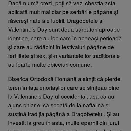
Dacă nu mă crezi, poți să vezi chestia asta
aplicată mult mai clar pe serbările păgâne și
răscreștinate ale iubirii. Dragobetele și
Valentine’s Day sunt două sărbători aproape
identice, care au loc cam în aceeași perioadă
și care au rădăcini în festivaluri păgâne de
fertilitate și sex, și-n variantele lor tradiționale
au foarte multe obiceiuri comune.
Biserica Ortodoxă Română a simțit că pierde
teren în fața enoriașilor care se simțeau bine
la Valentine’s Day-ul occidental, așa că au
ajuns chiar ei să scoată de la naftalină și
susțină tradiția păgână a Dragobetelui. Și au
investit la greu în asta, multe eparhii din jurul