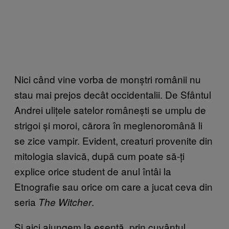
Nici când vine vorba de monștri românii nu
stau mai prejos decât occidentalii. De Sfântul
Andrei ulițele satelor românești se umplu de
strigoi și moroi, cărora în meglenoromână li
se zice vampir. Evident, creaturi provenite din
mitologia slavică, după cum poate să-ți
explice orice student de anul întâi la
Etnografie sau orice om care a jucat ceva din
seria
.
The Witcher
Și aici ajungem la esență, prin cuvântul