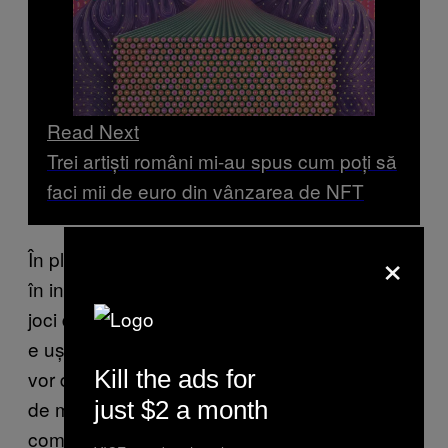
Read Next
Trei artiști români mi-au spus cum poți să
faci mii de euro din vânzarea de NFT
×
În plus, investește în companii care operează
în industrii pe care le înțelegi cât de cât. Dacă
joci deștept, gândești logic și urmărești știrile,
e ușor să faci bani. Dacă mașinile electrice
Kill the ads for
vor deveni mai populare, probabil va fi nevoie
just $2 a month
de mai multe stații de încărcare – care sunt
companiile care le produc? Acum e Biden la