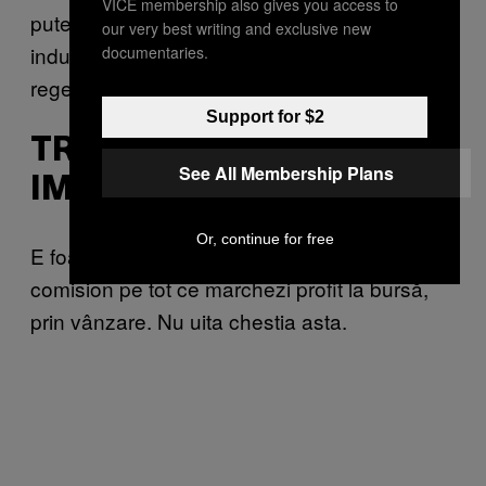
VICE membership also gives you access to
putere, deci ce înseamnă asta pentru
our very best writing and exclusive new
industria
canabisului
sau stocul de energie
documentaries.
regenerabilă? Și tot așa.
Support for $2
TREBUIE SĂ PLĂTEȘTI
See All Membership Plans
IMPOZIT PE CÂȘTIGURI
Or, continue for free
E foarte important. Trebuie să plătești
comision pe tot ce marchezi profit la bursă,
prin vânzare. Nu uita chestia asta.