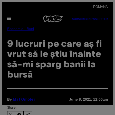
Skip
+ ROMÂNĂ
to
Open
content
SUBSCRIBE
NEWSLETTER
Menu
Economie · Bani
9 lucruri pe care aș fi
vrut să le știu înainte
să-mi sparg banii la
bursă
By
June 8, 2021, 12:00am
Mat Ombler
Share: