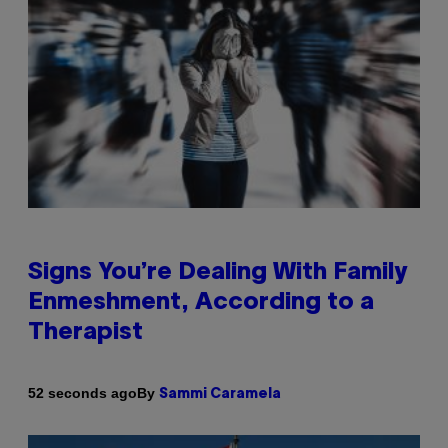
Signs You’re Dealing With Family
Enmeshment, According to a
Therapist
By
52 seconds ago
Sammi Caramela