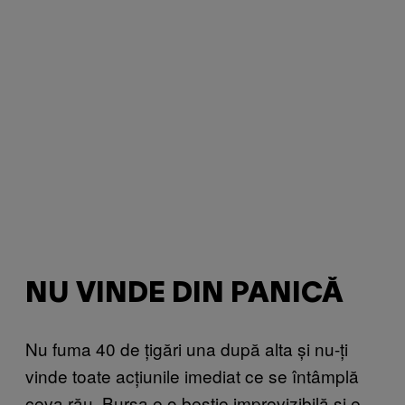
NU VINDE DIN PANICĂ
Nu fuma 40 de țigări una după alta și nu-ți
vinde toate acțiunile imediat ce se întâmplă
ceva rău. Bursa e o bestie imprevizibilă și e