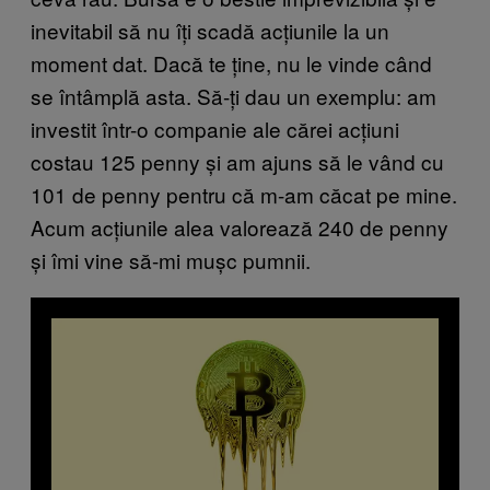
inevitabil să nu îți scadă acțiunile la un
moment dat. Dacă te ține, nu le vinde când
se întâmplă asta. Să-ți dau un exemplu: am
investit într-o companie ale cărei acțiuni
costau 125 penny și am ajuns să le vând cu
101 de penny pentru că m-am căcat pe mine.
Acum acțiunile alea valorează 240 de penny
și îmi vine să-mi mușc pumnii.