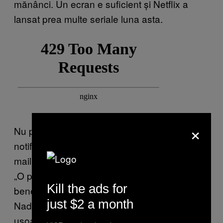
mănânci. Un ecran e suficient și Netflix a
lansat prea multe seriale luna asta.
×
Nu poți să renunți de tot la telefon? Oprește
notificările pentru o perioadă sau închide
mailul.
„O pauză scurtă de la tehnologie poate fi
Kill the ads for
benefică pentru creier”, spune Morin.
just $2 a month
Nadkarni adaugă că una dintre cele mai
ușoare modalități de a-ți păstra sănătatea