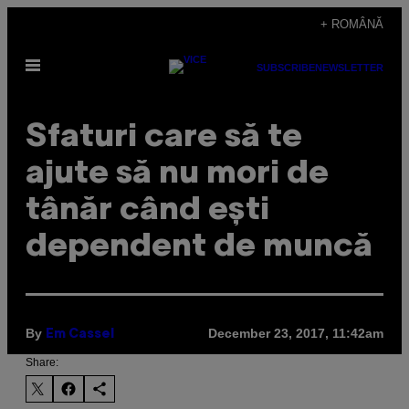
Skip
+ ROMÂNĂ
to
Open
content
SUBSCRIBE
NEWSLETTER
Menu
Sfaturi care să te
ajute să nu mori de
tânăr când ești
dependent de muncă
By
December 23, 2017, 11:42am
Em Cassel
Share: