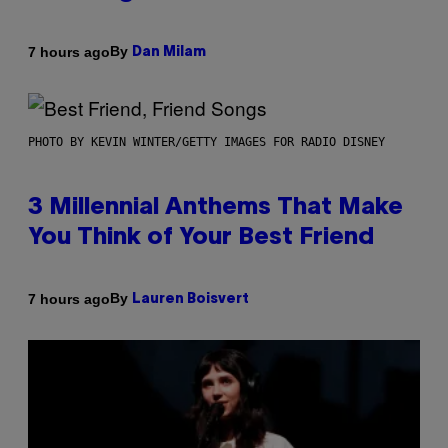
By
7 hours ago
Dan Milam
PHOTO BY KEVIN WINTER/GETTY IMAGES FOR RADIO DISNEY
3 Millennial Anthems That Make
You Think of Your Best Friend
By
7 hours ago
Lauren Boisvert