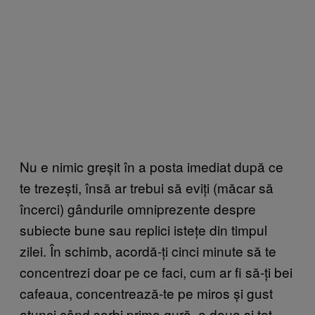
Nu e nimic greșit în a posta imediat după ce
te trezești, însă ar trebui să eviți (măcar să
încerci) gândurile omniprezente despre
subiecte bune sau replici istețe din timpul
zilei. În schimb, acordă-ți cinci minute să te
concentrezi doar pe ce faci, cum ar fi să-ți bei
cafeaua, concentrează-te pe miros și gust
atunci când sorbi prima gură, a doua și tot