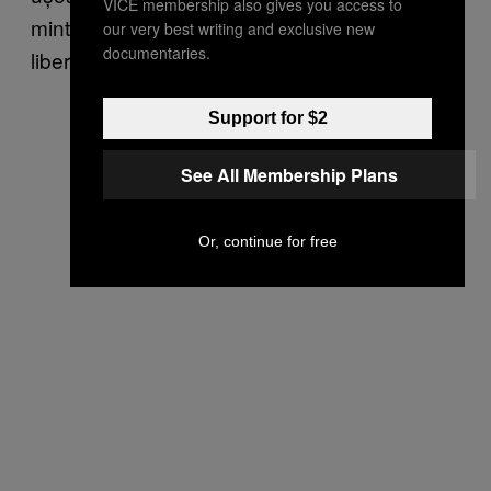
VICE membership also gives you access to
mintală e să profiți la maxim de momentele
our very best writing and exclusive new
documentaries.
libere.
Support for $2
See All Membership Plans
Or, continue for free