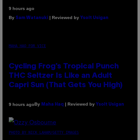
9 hours ago
By
| Reviewed by
Sam Watanuki
Ysolt Usigan
MAHA HAQ FOR VICE
Cycling Frog’s Tropical Punch
THC Seltzer Is Like an Adult
Capri Sun (That Gets You High)
By
| Reviewed by
9 hours ago
Maha Haq
Ysolt Usigan
PHOTO BY NICK LAHAM/GETTY IMAGES