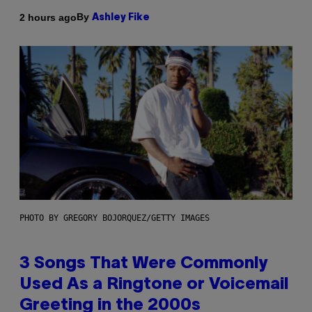
By
2 hours ago
Ashley Fike
PHOTO BY GREGORY BOJORQUEZ/GETTY IMAGES
3 Songs That Were Commonly
Used As a Ringtone or Voicemail
Greeting in the 2000s