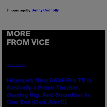
By
9 hours ago
Denny Connolly
MORE
FROM VICE
VIA HISENSE
Hisense’s New U6SF Pro TV Is
Basically a Home Theater,
Gaming Rig, And Soundbar In
One Box (Deal Alert!)