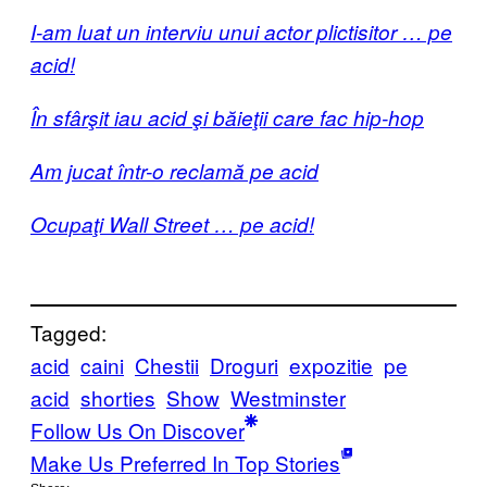
I-am luat un interviu unui actor plictisitor … pe
acid!
În sfârşit iau acid şi băieţii care fac hip-hop
Am jucat într-o reclamă pe acid
Ocupaţi Wall Street … pe acid!
Tagged:
acid
caini
Chestii
Droguri
expozitie
pe
acid
shorties
Show
Westminster
Follow Us On Discover
Make Us Preferred In Top Stories