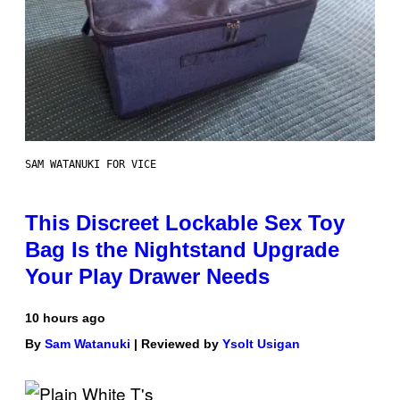
SAM WATANUKI FOR VICE
This Discreet Lockable Sex Toy
Bag Is the Nightstand Upgrade
Your Play Drawer Needs
10 hours ago
By
Sam Watanuki
| Reviewed by
Ysolt Usigan