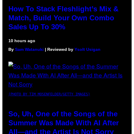
How To Stack Fleshlight’s Mix &
Match, Build Your Own Combo
Sales Up To 30%
10 hours ago
By
Sam Watanuki
| Reviewed by
Ysolt Usigan
(PHOTO BY TIM MOSENFELDER/GETTY IMAGES)
So, Uh, One of the Songs of the
Summer Was Made With AI After
All—and the Artist Is Not Sorry