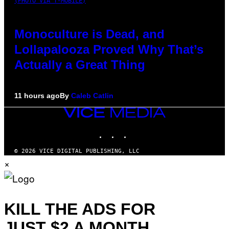
(PHOTO VIA T-MOBILE)
Monoculture is Dead, and
Lollapalooza Proved Why That’s
Actually a Great Thing
11 hours ago
By
Caleb Catlin
VICE
MEDIA
INSTAGRAM
TIKTOK
YOUTUBE
© 2026 VICE DIGITAL PUBLISHING, LLC
×
KILL THE ADS FOR
JUST $2 A MONTH