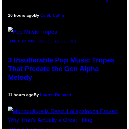
10 hours ago
By
Caleb Catlin
(PHOTO BY MARC BROUSSELY/REDFERNS)
3 Insufferable Pop Music Tropes
That Predate the Gen Alpha
Melody
11 hours ago
By
Lauren Boisvert