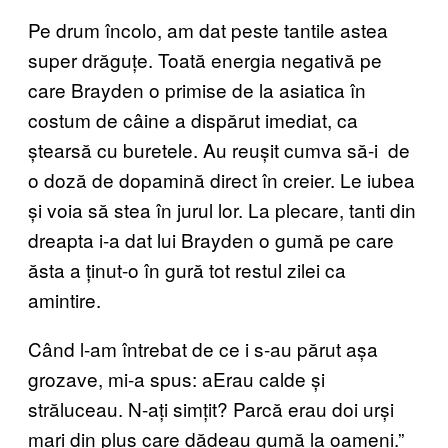
Pe drum încolo, am dat peste tantile astea
super drăguțe. Toată energia negativă pe
care Brayden o primise de la asiatica în
costum de câine a dispărut imediat, ca
ștearsă cu buretele. Au reușit cumva să-i de
o doză de dopamină direct în creier. Le iubea
și voia să stea în jurul lor. La plecare, tanti din
dreapta i-a dat lui Brayden o gumă pe care
ăsta a ținut-o în gură tot restul zilei ca
amintire.
Când l-am întrebat de ce i s-au părut așa
grozave, mi-a spus: aErau calde și
străluceau. N-ați simțit? Parcă erau doi urși
mari din plus care dădeau gumă la oameni.”