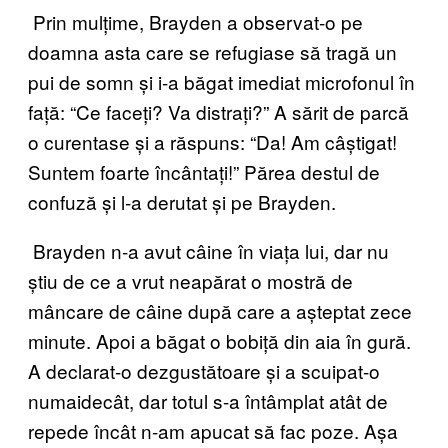
Prin mulțime, Brayden a observat-o pe
doamna asta care se refugiase să tragă un
pui de somn și i-a băgat imediat microfonul în
față: “Ce faceți? Va distrați?” A sărit de parcă
o curentase și a răspuns: “Da! Am câștigat!
Suntem foarte încântați!” Părea destul de
confuză și l-a derutat și pe Brayden.
Brayden n-a avut câine în viața lui, dar nu
știu de ce a vrut neapărat o mostră de
mâncare de câine după care a așteptat zece
minute. Apoi a băgat o bobiță din aia în gură.
A declarat-o dezgustătoare și a scuipat-o
numaidecât, dar totul s-a întâmplat atât de
repede încât n-am apucat să fac poze. Așa