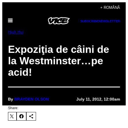
Skip
+ ROMÂNĂ
to
Open
content
SUBSCRIBE
NEWSLETTER
Menu
High Hui
Expoziţia de câini de
la Westminster…pe
acid!
By
BRAYDEN OLSON
July 11, 2012, 12:00am
Share: