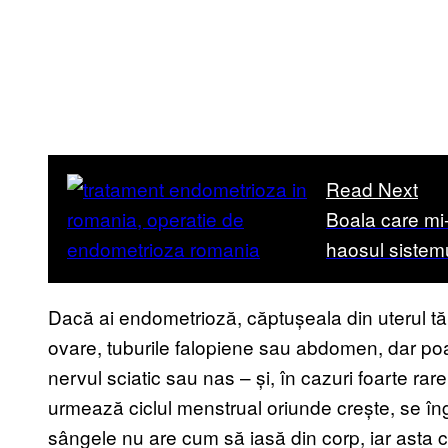
Read Next
Boala care mi-
haosul sistem
Dacă ai endometrioză, căptușeala din uterul tău 
ovare, tuburile falopiene sau abdomen, dar poa
nervul sciatic sau nas – și, în cazuri foarte rare
urmează ciclul menstrual oriunde crește, se 
sângele nu are cum să iasă din corp, iar asta cre