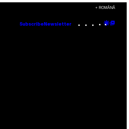
+ ROMÂNĂ
Instagram
TikTok
YouTube
Google
Goog
Subscribe
Newsletter
Discove
Top
Posts