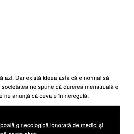
 azi. Dar există ideea asta că e normal să
 că societatea ne spune că durerea menstruală e
re ne anunță că ceva e în neregulă.
 boală ginecologică ignorată de medici și
mă poate ajuta