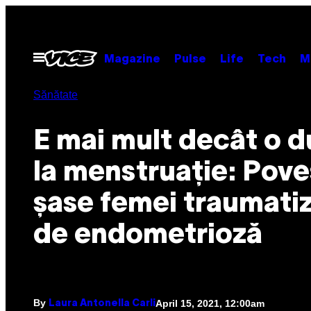
Skip
to
content
Open
Magazine
Pulse
Life
Tech
M
Menu
Sănătate
E mai mult decât o d
la menstruație: Poveș
șase femei traumati
de endometrioză
By
April 15, 2021, 12:00am
Laura Antonella Carli