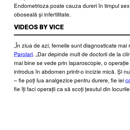
Endometrioza poate cauza dureri în timpul sexu
oboseală și infertilitate.
VIDEOS BY VICE
„În ziua de azi, femeile sunt diagnosticate mai
Parolari
. „Dar depinde mult de doctorii de la cli
mai bine se vede prin laparoscopie, o operație 
introdus în abdomen printr-o incizie mică. Și nu
– fie poți lua analgezice pentru durere, fie iei
c
fie îți faci operații ca să scoți țesutul din locuril