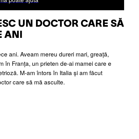
ESC UN DOCTOR CARE SĂ
E ANI
zece ani. Aveam mereu dureri mari, greață,
am în Franța, un prieten de-ai mamei care e
ioză. M-am întors în Italia și am făcut
octor care să mă asculte.