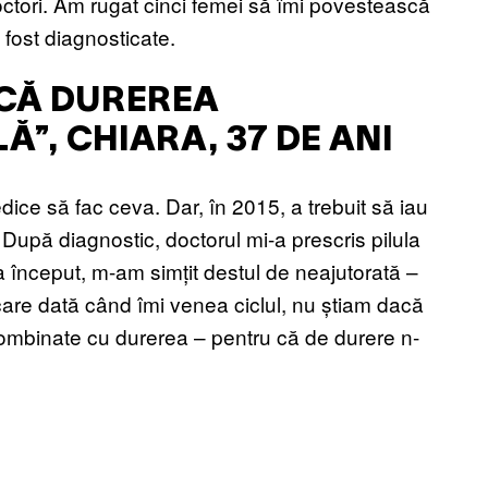
octori. Am rugat cinci femei să îmi povestească
 fost diagnosticate.
 CĂ DUREREA
, CHIARA, 37 DE ANI
ice să fac ceva. Dar, în 2015, a trebuit să iau
 După diagnostic, doctorul mi-a prescris pilula
La început, m-am simțit destul de neajutorată –
care dată când îmi venea ciclul, nu știam dacă
 combinate cu durerea – pentru că de durere n-