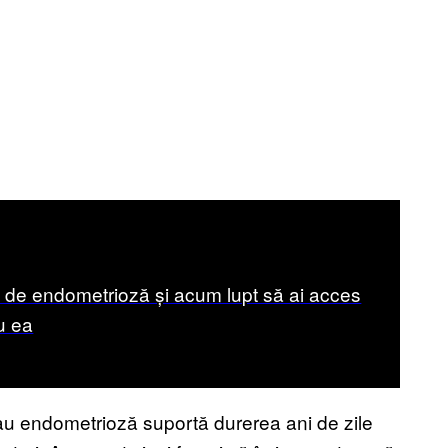
de endometrioză și acum lupt să ai acces
ru ea
 au endometrioză suportă durerea ani de zile