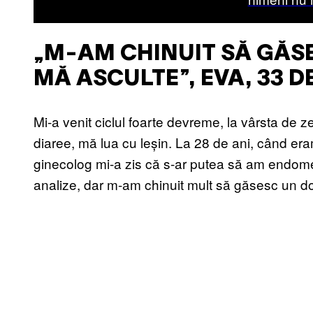
„M-AM CHINUIT SĂ GĂS
MĂ ASCULTE”, EVA, 33 D
Mi-a venit ciclul foarte devreme, la vârsta de 
diaree, mă lua cu leșin. La 28 de ani, când er
ginecolog mi-a zis că s-ar putea să am endometr
analize, dar m-am chinuit mult să găsesc un d