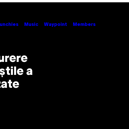
unchies
Music
Waypoint
Members
urere
tile a
zate