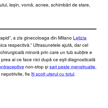
lui, leșin, vomă, acnee, schimbări de stare,
 rapid”, a zis ginecoloaga din Milano
Letizia
nica respectivă.” Ultrasunetele ajută, dar cel
chirurgicală minoră prin care un tub subțire e
 prea ai ce face nici după ce ești diagnosticată
ontraceptive
non-stop și
sari peste menstruație
,
e nepotrivite, fie
îți scoți uterul cu totul
.