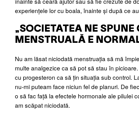
înainte să ceară ajutor sau să fie crezute de d
experiențele lor cu boala, înainte și după ce au
„SOCIETATEA NE SPUNE
MENSTRUALĂ E NORMALĂ”
Nu am lăsat niciodată menstruația să mă împied
multe analgezice ca să pot să stau în picioare.
cu progesteron ca să țin situația sub control. 
nu-mi puteam face niciun fel de planuri. De fie
o să fac față la efectele hormonale ale pilulei
am scăpat niciodată.