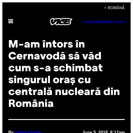
Skip
+ ROMÂNĂ
to
Open
content
SUBSCRIBE
NEWSLETTER
Menu
M-am întors în
Cernavodă să văd
cum s-a schimbat
singurul oraș cu
centrală nucleară din
România
By
June 5, 2018, 8:17am
Ioana Epure