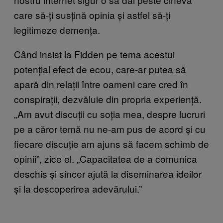
care să-ți susțină opinia și astfel să-ți
legitimeze demența.
Când insist la Fidden pe tema acestui
potențial efect de ecou, care-ar putea să
apară din relații între oameni care cred în
conspirații, dezvăluie din propria experiență.
„Am avut discuții cu soția mea, despre lucruri
pe a căror temă nu ne-am pus de acord și cu
fiecare discuție am ajuns să facem schimb de
opinii”, zice el. „Capacitatea de a comunica
deschis și sincer ajută la diseminarea ideilor
și la descoperirea adevărului.”