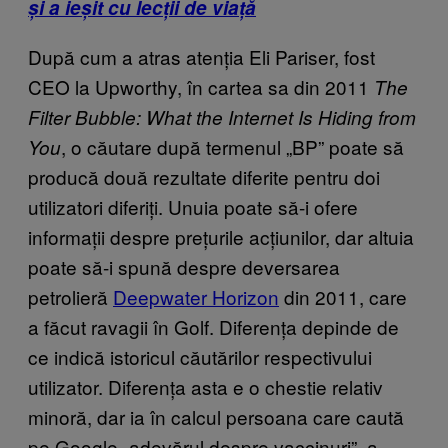
și a ieșit cu lecții de viață
După cum a atras atenția Eli Pariser, fost
CEO la Upworthy, în cartea sa din 2011
The
Filter Bubble: What the Internet Is Hiding from
, o căutare după termenul „BP” poate să
You
producă două rezultate diferite pentru doi
utilizatori diferiți. Unuia poate să-i ofere
informații despre prețurile acțiunilor, dar altuia
poate să-i spună despre deversarea
petrolieră
Deepwater Horizon
din 2011, care
a făcut ravagii în Golf. Diferența depinde de
ce indică istoricul căutărilor respectivului
utilizator. Diferența asta e o chestie relativ
minoră, dar ia în calcul persoana care caută
pe Google „adevărul despre vaccinuri”, a