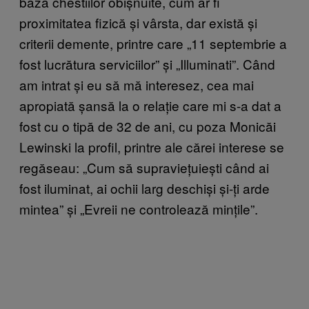
baza chestiilor obișnuite, cum ar fi
proximitatea fizică și vârsta, dar există și
criterii demente, printre care „11 septembrie a
fost lucrătura serviciilor” și „Illuminati”. Când
am intrat și eu să mă interesez, cea mai
apropiată șansă la o relație care mi s-a dat a
fost cu o tipă de 32 de ani, cu poza Monicăi
Lewinski la profil, printre ale cărei interese se
regăseau: „Cum să supraviețuiești când ai
fost iluminat, ai ochii larg deschiși și-ți arde
mintea” și „Evreii ne controlează mințile”.