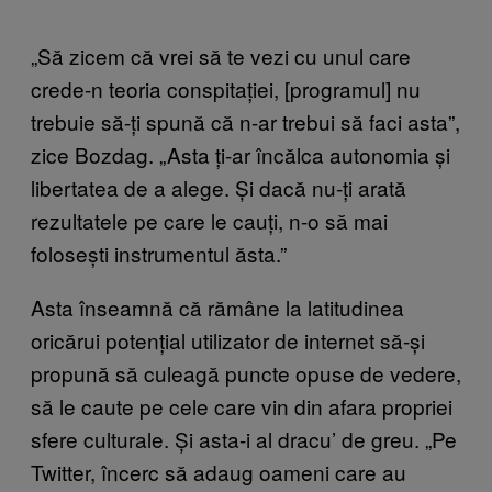
„Să zicem că vrei să te vezi cu unul care
crede-n teoria conspitației, [programul] nu
trebuie să-ți spună că n-ar trebui să faci asta”,
zice Bozdag. „Asta ți-ar încălca autonomia și
libertatea de a alege. Și dacă nu-ți arată
rezultatele pe care le cauți, n-o să mai
folosești instrumentul ăsta.”
Asta înseamnă că rămâne la latitudinea
oricărui potențial utilizator de internet să-și
propună să culeagă puncte opuse de vedere,
să le caute pe cele care vin din afara propriei
sfere culturale. Și asta-i al dracu’ de greu. „Pe
Twitter, încerc să adaug oameni care au