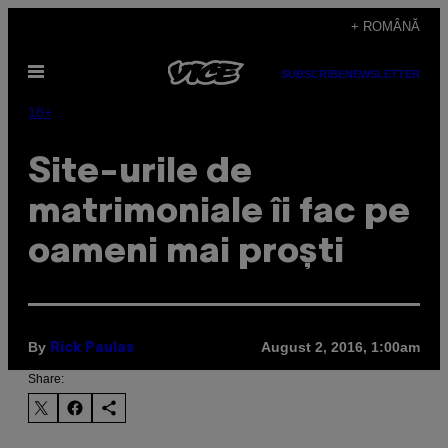
Skip
+ ROMÂNĂ
to
Open
content
SUBSCRIBE
NEWSLETTER
Menu
18+
Site-urile de
matrimoniale îi fac pe
oameni mai proști
By
August 2, 2016, 1:00am
Rick Paulas
Share: