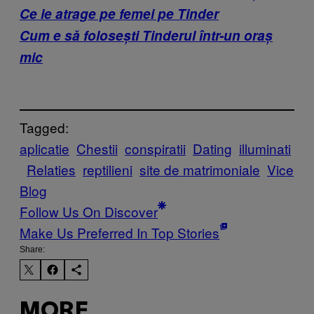
Ce le atrage pe femei pe Tinder
Cum e să folosești Tinderul într-un oraș
mic
Tagged:
aplicatie
Chestii
conspiratii
Dating
illuminati
Relaties
reptilieni
site de matrimoniale
Vice
Blog
Follow Us On Discover
Make Us Preferred In Top Stories
Share:
MORE