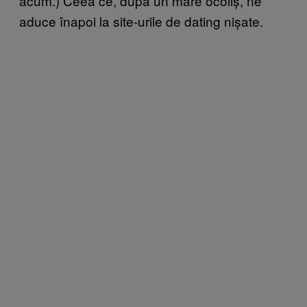
acum.) Ceea ce, după un mare ocoliș, ne
aduce înapoi la site-urile de dating nișate.