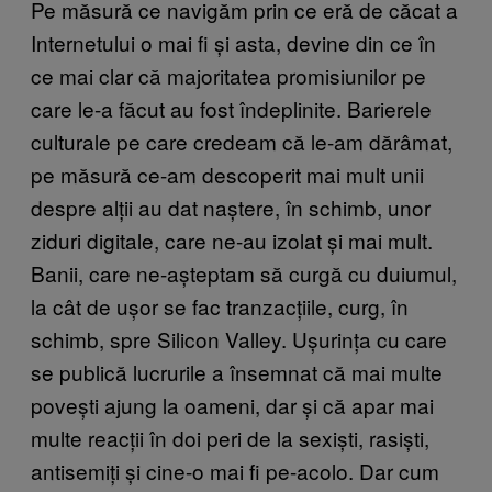
Pe măsură ce navigăm prin ce eră de căcat a
Internetului o mai fi și asta, devine din ce în
ce mai clar că majoritatea promisiunilor pe
care le-a făcut au fost îndeplinite. Barierele
culturale pe care credeam că le-am dărâmat,
pe măsură ce-am descoperit mai mult unii
despre alții au dat naștere, în schimb, unor
ziduri digitale, care ne-au izolat și mai mult.
Banii, care ne-așteptam să curgă cu duiumul,
la cât de ușor se fac tranzacțiile, curg, în
schimb, spre Silicon Valley. Ușurința cu care
se publică lucrurile a însemnat că mai multe
povești ajung la oameni, dar și că apar mai
multe reacții în doi peri de la sexiști, rasiști,
antisemiți și cine-o mai fi pe-acolo. Dar cum