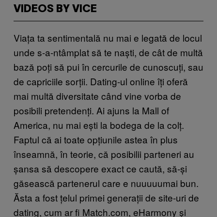
VIDEOS BY VICE
Viața ta sentimentală nu mai e legată de locul
unde s-a-ntâmplat să te naști, de cât de multă
bază poți să pui în cercurile de cunoscuți, sau
de capriciile sorții. Dating-ul online îți oferă
mai multă diversitate când vine vorba de
posibili pretendenți. Ai ajuns la Mall of
America, nu mai ești la bodega de la colț.
Faptul că ai toate opțiunile astea în plus
înseamnă, în teorie, că posibilii parteneri au
șansa să descopere exact ce caută, să-și
găsească partenerul care e nuuuuumai bun.
Ăsta a fost țelul primei generații de site-uri de
dating, cum ar fi Match.com, eHarmony și