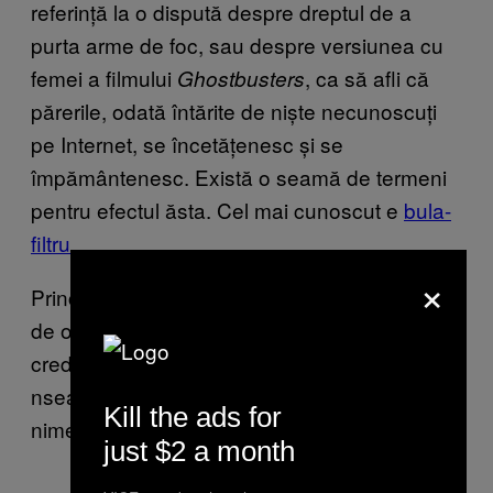
referință la o dispută despre dreptul de a
purta arme de foc, sau despre versiunea cu
femei a filmului
, ca să afli că
Ghostbusters
părerile, odată întărite de niște necunoscuți
pe Internet, se încetățenesc și se
împământenesc. Există o seamă de termeni
pentru efectul ăsta. Cel mai cunoscut e
bula-
filtru
.
×
Principalul concept e ăsta: dacă te înconjori
de oameni care cred același lucru ca și tine,
credințele alea vor deveni adevăruri, ceea ce-
nseamnă că n-o să te mai poată convinge
Kill the ads for
nimeni că nu stau lucrurile chiar așa.
just $2 a month