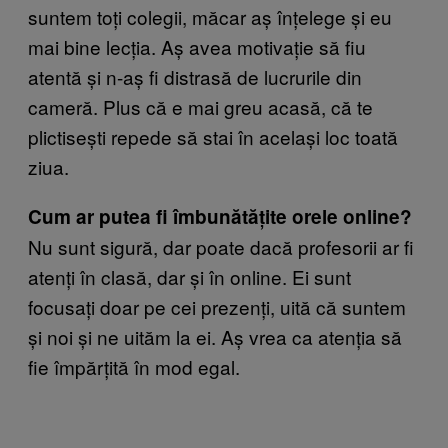
suntem toți colegii, măcar aș înțelege și eu
mai bine lecția. Aș avea motivație să fiu
atentă și n-aș fi distrasă de lucrurile din
cameră. Plus că e mai greu acasă, că te
plictisești repede să stai în același loc toată
ziua.
Cum ar putea fi îmbunătățite orele online?
Nu sunt sigură, dar poate dacă profesorii ar fi
atenți în clasă, dar și în online. Ei sunt
focusați doar pe cei prezenți, uită că suntem
și noi și ne uităm la ei. Aș vrea ca atenția să
fie împărțită în mod egal.