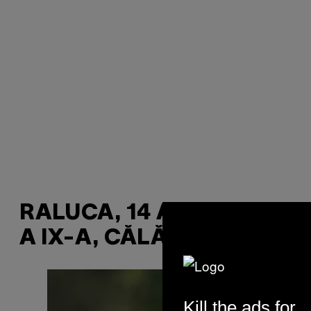
RALUCA, 14 ANI, CLASA
A IX-A, CĂLĂRAȘI
Kill the ads for