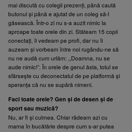
mai discută cu colegii prezenți, până caută
butonul și până e ajutat de un coleg să-l
găsească. Într-o zi nu s-a auzit nimic la
aproape toate orele din zi. Stăteam 15 copii
conectați, îi vedeam pe profi, dar nu îi
auzeam și vorbeam între noi rugându-ne să
nu ne audă cum urlăm: ,,Doamna, nu se
aude nimic!”. În orele de genul ăsta, totul se
sfârsește cu deconectatul de pe platformă și
speranța că nu se supără nimeni.
Faci toate orele? Gen și de desen și de
sport sau muzică?
Nu, ar fi și culmea. Chiar râdeam azi cu
mama în bucătărie despre cum s-ar putea