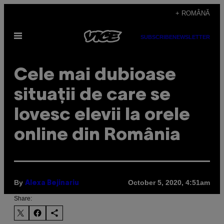
Skip
+ ROMÂNĂ
to
Open
content
SUBSCRIBE
NEWSLETTER
Menu
Cele mai dubioase
situații de care se
lovesc elevii la orele
online din România
By
October 5, 2020, 4:51am
Alexa Bejinariu
Share: