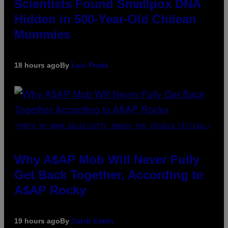
Scientists Found Smallpox DNA
Hidden in 500-Year-Old Chilean
Mummies
18 hours ago
By
Luis Prada
(PHOTO BY NOAM GALAI/GETTY IMAGES FOR TRIBECA FESTIVAL)
Why A$AP Mob Will Never Fully
Get Back Together, According to
A$AP Rocky
19 hours ago
By
Caleb Catlin