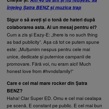
înțeleg Șatra BENZ și muzica trap
Sigur o să aveți și o tonă de hateri după
colaborarea asta. Ai un mesaj pentru ei?
Cum a zis și Eazy-E: „there is no such thing
as bad publicity”. Așa că tot ce putem spune
este: „Mulțumim nespus pentru cele mai
unice, dedicate și puternice campanii de
promovare. Fără voi, nu eram aici! Much
honest love from #hvndsfamily!”
Care e cel mai mare rocker din Șatra
BENZ?
Haha! Clar Super ED. Omu e cel mai cealapa
pe scenă. E constant pe public. E cel mai bun