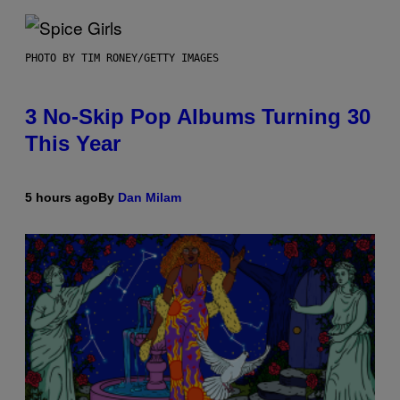
PHOTO BY TIM RONEY/GETTY IMAGES
3 No-Skip Pop Albums Turning 30
This Year
5 hours ago
By
Dan Milam