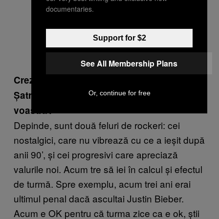
documentaries.
Support for $2
See All Membership Plans
Crezi că rockerii vor fi mai deschiși la
Șatra BENZ după ce vor ascultă piesa
Or, continue for free
voastră?
Depinde, sunt două feluri de rockeri: cei
nostalgici, care nu vibrează cu ce a ieșit după
anii 90’, și cei progresivi care apreciază
valurile noi. Acum tre să iei în calcul și efectul
de turmă. Spre exemplu, acum trei ani erai
ultimul penal dacă ascultai Justin Bieber.
Acum e OK pentru că turma zice ca e ok, știi