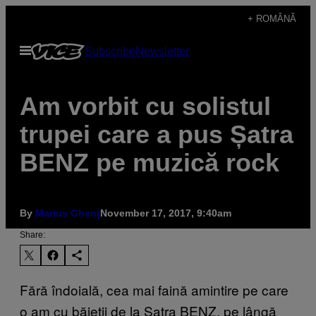
Skip
+ ROMÂNĂ
to
Open
Subscribe
Newsletter
content
Menu
Am vorbit cu solistul
trupei care a pus Șatra
BENZ pe muzică rock
By
Marius Ghenț
November 17, 2017, 9:40am
Share:
Fără îndoială, cea mai faină amintire pe care
o am cu băieții de la Șatra BENZ, pe lângă