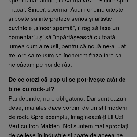
măcar. Sincer, spermă. Acum oricine citește
și poate să interpreteze serios și artistic
cuvintele „sincer spermă”, îl rog să lase un
comentariu și să împărtășească cu toată
lumea cum a reușit, pentru că nouă ne-a luat
trei ore să reușim să încheiem fraza fără să
ne câcăm pe noi de râs.
De ce crezi că trap-ul se potrivește atât de
bine cu rock-ul?
Păi depinde, nu e obligatoriu. Dar sunt cazuri
dese, mai ales dacă vorbim de un stil modern
de rock. Spre exemplu, imaginează-ți Lil Uzi
Vert cu Iron Maiden. Noi suntem mai apropiați
de ce iese în industrie și poate de aceea ne