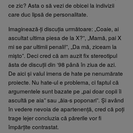
ce zic? Asta o să vezi de obicei la indivizii
care duc lipsă de personalitate.
Imaginează-ți discuția următoare: „Coaie, ai
ascultat ultima piesa de la X?”, „Mamă, pai X
mi se par ultimii penali!”, „Da mă, ziceam la
mișto”. Deci cred că am auzit fix stereotipul
ăsta de discuții din ‘98 până în ziua de azi.
De aici și valul imens de hate pe nenumărate
proiecte. Nu hate-ul e problema, ci faptul că
argumentele sunt bazate pe „pai doar copii îi
ascultă pe aia” sau „ăia-s poponari”. Și având
în vedere nevoia de apartenență, cred că poți
trage lejer concluzia că părerile vor fi
împărțite contrastat.