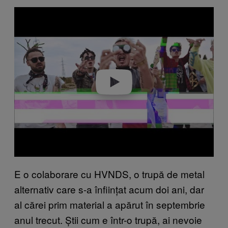
P
l
a
y
v
i
d
e
o
E o colaborare cu HVNDS, o trupă de metal
alternativ care s-a înființat acum doi ani, dar
al cărei prim material a apărut în septembrie
anul trecut. Știi cum e într-o trupă, ai nevoie