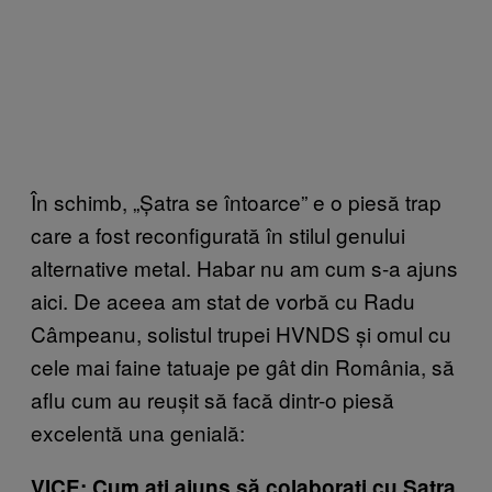
În schimb, „Șatra se întoarce” e o piesă trap
care a fost reconfigurată în stilul genului
alternative metal. Habar nu am cum s-a ajuns
aici. De aceea am stat de vorbă cu Radu
Câmpeanu, solistul trupei HVNDS și omul cu
cele mai faine tatuaje pe gât din România, să
aflu cum au reușit să facă dintr-o piesă
excelentă una genială:
VICE: Cum ați ajuns să colaborați cu Șatra