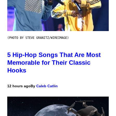
(PHOTO BY STEVE GRANITZ/WIREIMAGE)
5 Hip-Hop Songs That Are Most
Memorable for Their Classic
Hooks
12 hours ago
By
Caleb Catlin