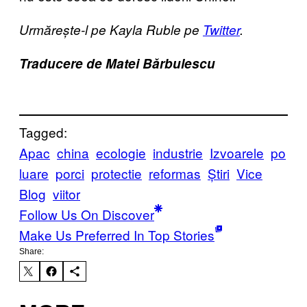
Urmărește-l pe Kayla Ruble pe
Twitter
.
Traducere de Matei Bărbulescu
Tagged:
Apac
china
ecologie
industrie
Izvoarele
po
luare
porci
protectie
reformas
Știri
Vice
Blog
viitor
Follow Us On Discover
Make Us Preferred In Top Stories
Share: