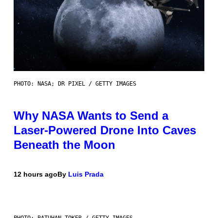
PHOTO: NASA; DR PIXEL / GETTY IMAGES
Why NASA Wants to Send a
Laser-Powered Drone Into Caves
Beneath the Moon
12 hours ago
By
Luis Prada
PHOTO: BATUHAN TOKER / GETTY IMAGES