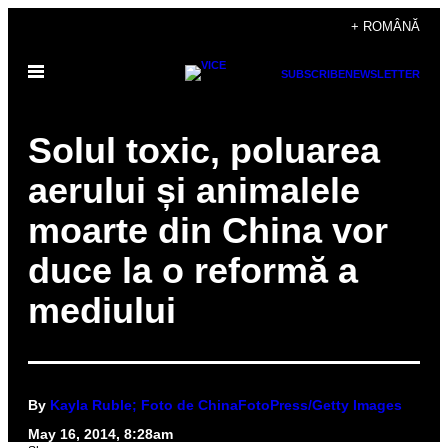
Skip
+ ROMÂNĂ
to
Open
content
SUBSCRIBE
NEWSLETTER
Menu
Solul toxic, poluarea
aerului și animalele
moarte din China vor
duce la o reformă a
mediului
By
Kayla Ruble; Foto de ChinaFotoPress/Getty Images
May 16, 2014, 8:28am