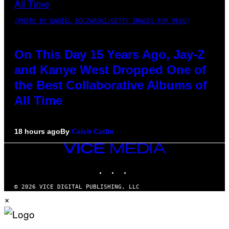
(PHOTO BY DANIEL BOCZARSKI/GETTY IMAGES FOR VEVO)
On This Day 15 Years Ago, Jay-Z
and Kanye West Dropped One of
the Best Collaborative Albums of
All Time
18 hours ago
By
Caleb Catlin
VICE
MEDIA
INSTAGRAM
TIKTOK
YOUTUBE
© 2026 VICE DIGITAL PUBLISHING, LLC
×