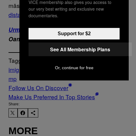
VICE membership also gives you access to
măsuri care se presupune că
îi vor ține la
our very best writing and exclusive new
distanță pe „inamici”
sunt justificate.
documentaries.
Urmărește VICE pe Facebook
.
Traducere:
Support for $2
Oana Maria Zaharia
See All Membership Plans
Tagged:
imigranti
Mexic
refugiati
Starbucks
Știri
Tru
Or, continue for free
mp
Follow Us On Discover
Make Us Preferred In Top Stories
Share:
MORE