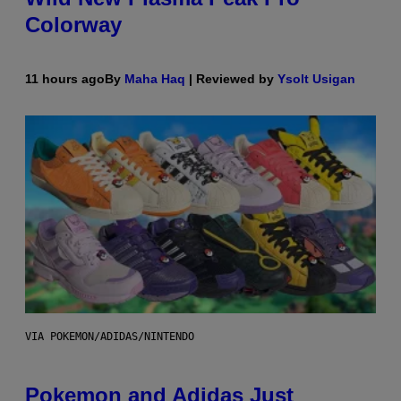
Colorway
11 hours ago
By
Maha Haq
| Reviewed by
Ysolt Usigan
VIA POKEMON/ADIDAS/NINTENDO
Pokemon and Adidas Just