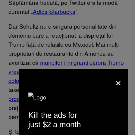
Săptămâna trecută, pe Twitter era la modă
curentul „
Adiós Starbucks
“.
Dar Schultz nu e singura personalitate din
domeniu care a reacționat la disprețul lui
Trump față de relațiile cu Mexicul. Mai mulți
proprietari de restaurante din America au
avertizat că
muncitorii imigranți cărora Trump
vrea să le interzică accesul alcătuiesc
×
coloana vertebrală a industriei
, iar experții în
taxe au zis că
impunerea unui tarif pe
produsele mexicane
ar avea ca rezultat
prețuri mai mari la produsele alimentare
Kill the ads for
pentru americani.
just $2 a month
Și totuși, pentru noua administrație, orice