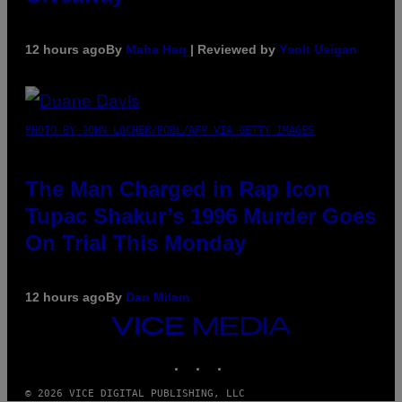
12 hours ago
By
Maha Haq
| Reviewed by
Ysolt Usigan
PHOTO BY JOHN LOCHER/POOL/AFP VIA GETTY IMAGES
The Man Charged in Rap Icon
Tupac Shakur’s 1996 Murder Goes
On Trial This Monday
12 hours ago
By
Dan Milam
VICE
MEDIA
INSTAGRAM
TIKTOK
YOUTUBE
© 2026 VICE DIGITAL PUBLISHING, LLC