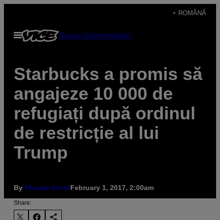
Skip
+ ROMÂNĂ
to
Open
Subscribe
Newsletter
content
Menu
Starbucks a promis să
angajeze 10 000 de
refugiați după ordinul
de restricție al lui
Trump
By
Phoebe Hurst
February 1, 2017, 2:00am
Share: