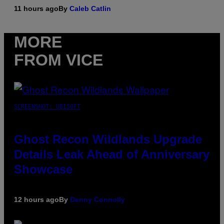
11 hours ago
By
Caleb Catlin
MORE
FROM VICE
SCREENSHOT: UBISOFT
Ghost Recon Wildlands Upgrade
Details Leak Ahead of Anniversary
Showcase
12 hours ago
By
Denny Connolly