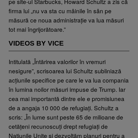
pe site-ul Starbucks, Howard Schultz a zis că
firma lui „nu va sta cu mâinile în sân pe
măsură ce noua administrație va lua măsuri
tot mai îngrijorătoare.”
VIDEOS BY VICE
Intitulată „Întărirea valorilor în vremuri
nesigure”, scrisoarea lui Schultz subliniază
acțiunile specifice pe care le va lua compania
în lumina noilor măsuri impuse de Trump. Iar
cea mai importantă dintre ele e promisiunea
de a angaja 10 000 de refugiați. Schultz a
scris: „În lume sunt peste 65 de milioane de
cetățeni recunoscuți drept refugiați de
Națiunile Unite și dezvoltăm planuri pentru a