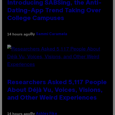
Introducing SABSing, the Anti-
Dating-App Trend Taking Over
College Campuses
By
14 hours ago
Sammi Caramela
Researchers Asked 5,117 People
About Déjà Vu, Voices, Visions,
and Other Weird Experiences
By
14 hours ago
Ashley Fike