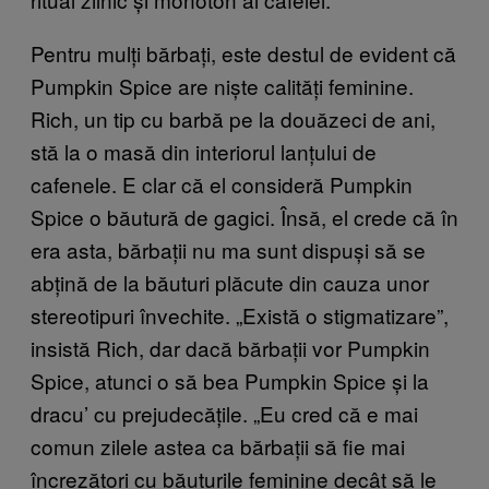
Pentru mulți bărbați, este destul de evident că
Pumpkin Spice are niște calități feminine.
Rich, un tip cu barbă pe la douăzeci de ani,
stă la o masă din interiorul lanțului de
cafenele. E clar că el consideră Pumpkin
Spice o băutură de gagici. Însă, el crede că în
era asta, bărbații nu ma sunt dispuși să se
abțină de la băuturi plăcute din cauza unor
stereotipuri învechite. „Există o stigmatizare”,
insistă Rich, dar dacă bărbații vor Pumpkin
Spice, atunci o să bea Pumpkin Spice și la
dracu’ cu prejudecățile. „Eu cred că e mai
comun zilele astea ca bărbații să fie mai
încrezători cu băuturile feminine decât să le