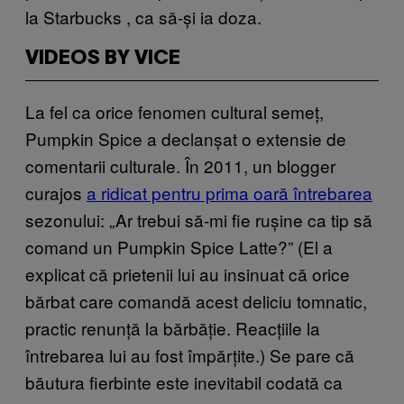
la Starbucks , ca să-și ia doza.
VIDEOS BY VICE
La fel ca orice fenomen cultural semeț,
Pumpkin Spice a declanșat o extensie de
comentarii culturale. În 2011, un blogger
curajos
a ridicat pentru prima oară întrebarea
sezonului: „Ar trebui să-mi fie rușine ca tip să
comand un Pumpkin Spice Latte?” (El a
explicat că prietenii lui au insinuat că orice
bărbat care comandă acest deliciu tomnatic,
practic renunță la bărbăție. Reacțiile la
întrebarea lui au fost împărțite.) Se pare că
băutura fierbinte este inevitabil codată ca