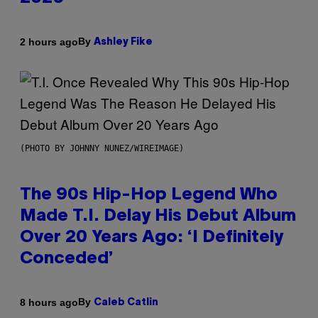
By
2 hours ago
Ashley Fike
(PHOTO BY JOHNNY NUNEZ/WIREIMAGE)
The 90s Hip-Hop Legend Who
Made T.I. Delay His Debut Album
Over 20 Years Ago: ‘I Definitely
Conceded’
By
8 hours ago
Caleb Catlin