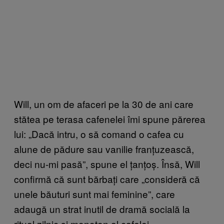
Will, un om de afaceri pe la 30 de ani care
stătea pe terasa cafenelei îmi spune părerea
lui: „Dacă intru, o să comand o cafea cu
alune de pădure sau vanilie franțuzească,
deci nu-mi pasă”, spune el țanțoș. Însă, Will
confirmă că sunt bărbați care „consideră că
unele băuturi sunt mai feminine”, care
adaugă un strat inutil de dramă socială la
ritual zilnic și monoton al cafelei.