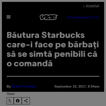
Skip
+ ROMÂNĂ
to
Open
content
SUBSCRIBE
NEWSLETTER
Menu
Băutura Starbucks
care-i face pe bărbați
să se simtă penibili că
o comandă
By
September 10, 2017, 8:54am
Diana Tourjée
Share: