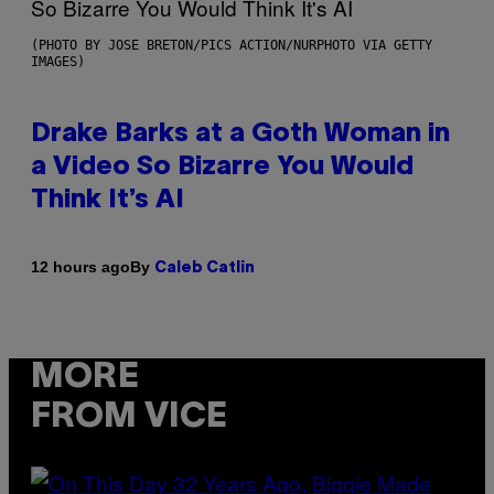
(PHOTO BY JOSE BRETON/PICS ACTION/NURPHOTO VIA GETTY
IMAGES)
Drake Barks at a Goth Woman in
a Video So Bizarre You Would
Think It’s AI
By
12 hours ago
Caleb Catlin
MORE
FROM VICE