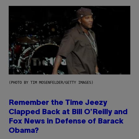
(PHOTO BY TIM MOSENFELDER/GETTY IMAGES)
Remember the Time Jeezy
Clapped Back at Bill O’Reilly and
Fox News in Defense of Barack
Obama?