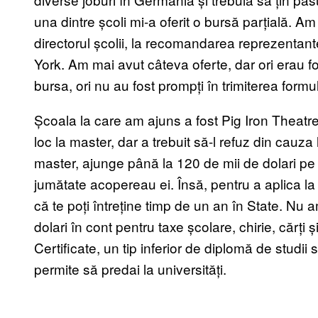
una dintre școli mi-a oferit o bursă parțială. A
directorul școlii, la recomandarea reprezentant
York. Am mai avut câteva oferte, dar ori erau 
bursa, ori nu au fost prompți în trimiterea form
Școala la care am ajuns a fost Pig Iron Theatre 
loc la master, dar a trebuit să-l refuz din cauz
master, ajunge până la 120 de mii de dolari pe 
jumătate acopereau ei. Însă, pentru a aplica la
că te poți întreține timp de un an în State. N
dolari în cont pentru taxe școlare, chirie, cărți 
Certificate, un tip inferior de diplomă de studii s
permite să predai la universități.