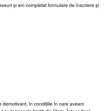
eseuri și am completat formulare de înscriere și
 demotivant, în condițiile în care aveam
l cu termenele limită din State. Într-un final,