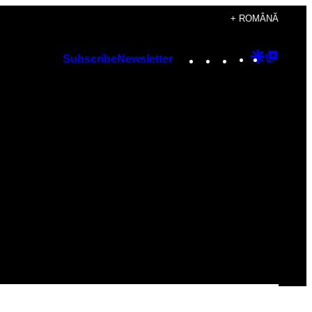
+ ROMÂNĂ
Instagram
TikTok
YouTube
Google
Googl
Subscribe
Newsletter
Discover
Top
Posts