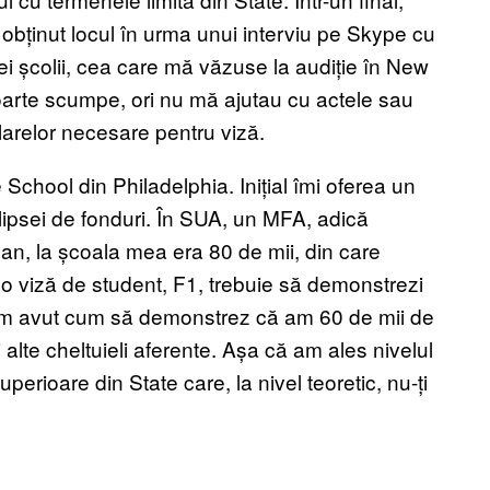
m obținut locul în urma unui interviu pe Skype cu
ei școlii, cea care mă văzuse la audiție în New
foarte scumpe, ori nu mă ajutau cu actele sau
ularelor necesare pentru viză.
School din Philadelphia. Inițial îmi oferea un
a lipsei de fonduri. În SUA, un MFA, adică
an, la școala mea era 80 de mii, din care
 o viză de student, F1, trebuie să demonstrezi
u am avut cum să demonstrez că am 60 de mii de
și alte cheltuieli aferente. Așa că am ales nivelul
uperioare din State care, la nivel teoretic, nu-ți