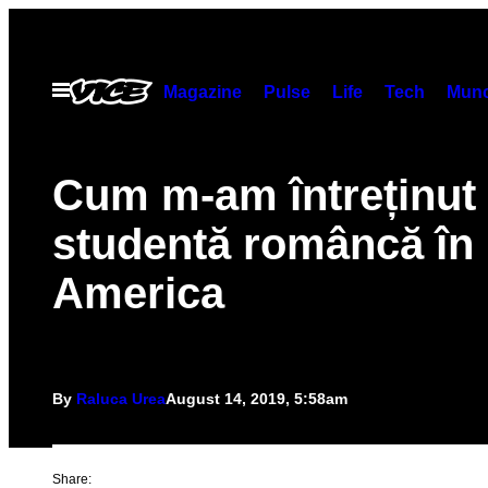
Skip
to
content
Open
Magazine
Pulse
Life
Tech
Munc
Menu
Cum m-am întreținut
studentă româncă în
America
By
Raluca Urea
August 14, 2019, 5:58am
Share: