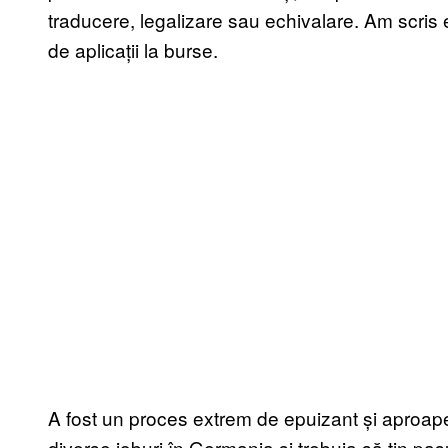
traducere, legalizare sau echivalare. Am scris 
de aplicații la burse.
A fost un proces extrem de epuizant și aproape
diverse joburi în Germania și trebuia să țin pasu