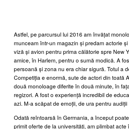
Astfel, pe parcursul lui 2016 am învățat monolo
munceam într-un magazin și predam actorie și 
viză și avion pentru prima călătorie spre New Y
amice, în Harlem, pentru o sumă modică. A fos
persoană și zona nu era chiar sigură. Totul a de
Competiția e enormă, sute de actori din toată A
două monoloage diferite în două minute, în fața 
regizori. A fost o experiență incredibil de educ
azi. M-a scăpat de emoții, de ura pentru audiții
Odată reîntoarsă în Germania, a început poate
primit oferte de la universități, am plimbat ac