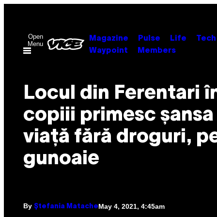
Skip
to
content
Open
Magazine
Pulse
Life
Tech
Menu
Waypoint
Members
Locul din Ferentari î
copiii primesc șansa 
viață fără droguri, pe
gunoaie
By
May 4, 2021, 4:45am
Ștefania Matache