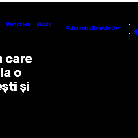
Munchies
Music
Subscribe
Newsletter
n care
la o
ști și