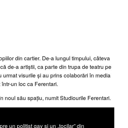
iilor din cartier. De-a lungul timpului, câteva
că de-a artiștii, ca parte din trupa de teatru pe
au urmat visurile și au prins colaborări în media
t într-un loc ca Ferentari.
 noul său spațiu, numit Studiourile Ferentari.
e un polițist gay și un „tocilar” din