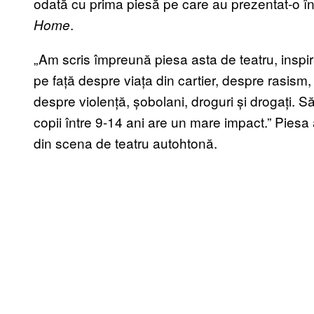
odată cu prima piesă pe care au prezentat-o în 
.
Home
„Am scris împreună piesa asta de teatru, inspira
pe față despre viața din cartier, despre rasism
despre violență, șobolani, droguri și drogați. S
copii între 9-14 ani are un mare impact.” Pies
din scena de teatru autohtonă.