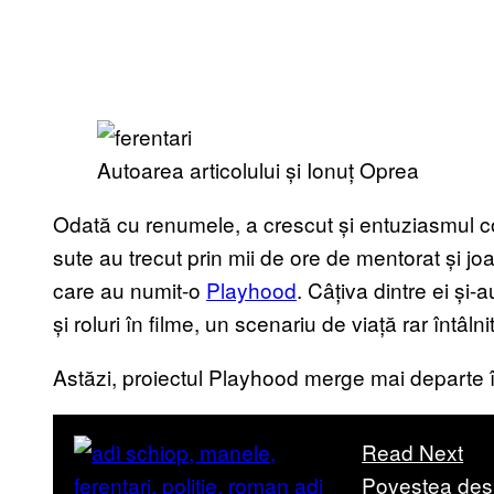
Autoarea articolului și Ionuț Oprea
Odată cu renumele, a crescut și entuziasmul cop
sute au trecut prin mii de ore de mentorat și joa
care au numit-o
Playhood
. Câțiva dintre ei și-
și roluri în filme, un scenariu de viață rar întâlni
Astăzi, proiectul Playhood merge mai departe în
Read Next
Povestea despr