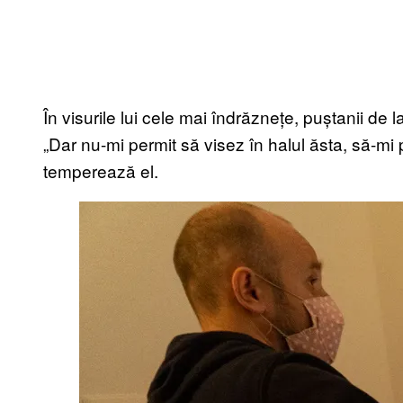
În visurile lui cele mai îndrăznețe, puștanii de
„Dar nu-mi permit să visez în halul ăsta, să-mi p
temperează el.