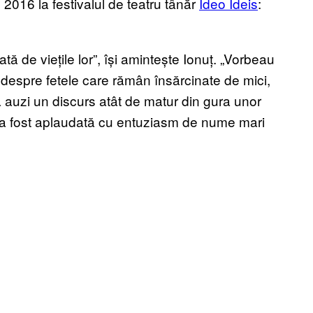
2016 la festivalul de teatru tânăr
Ideo Ideis
:
tă de viețile lor”, își amintește Ionuț. „Vorbeau
, despre fetele care rămân însărcinate de mici,
ă auzi un discurs atât de matur din gura unor
a a fost aplaudată cu entuziasm de nume mari