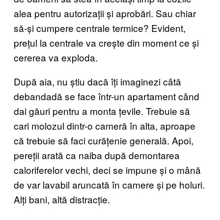
alea pentru autorizații și aprobări. Sau chiar
să-și cumpere centrale termice? Evident,
prețul la centrale va crește din moment ce și
cererea va exploda.
După aia, nu știu dacă îți imaginezi câtă
debandadă se face într-un apartament când
dai găuri pentru a monta țevile. Trebuie să
cari molozul dintr-o cameră în alta, aproape
că trebuie să faci curățenie generală. Apoi,
pereții arată ca naiba după demontarea
caloriferelor vechi, deci se impune și o mână
de var lavabil aruncată în camere și pe holuri.
Alți bani, altă distracție.