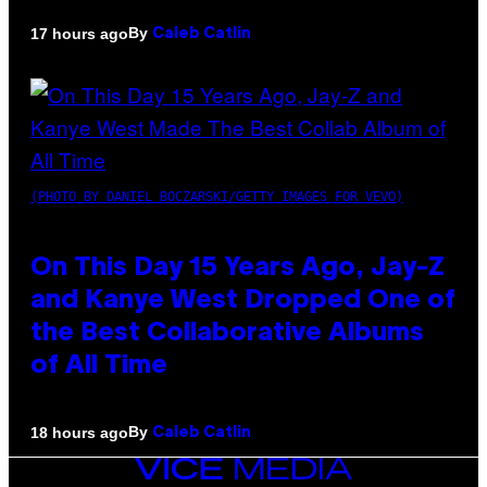
By
17 hours ago
Caleb Catlin
(PHOTO BY DANIEL BOCZARSKI/GETTY IMAGES FOR VEVO)
On This Day 15 Years Ago, Jay-Z
and Kanye West Dropped One of
the Best Collaborative Albums
of All Time
By
18 hours ago
Caleb Catlin
VICE
MEDIA