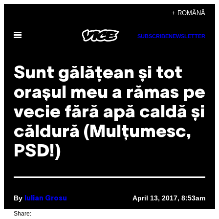
Skip
+ ROMÂNĂ
to
Open
content
SUBSCRIBE
NEWSLETTER
Menu
Sunt gălățean și tot
orașul meu a rămas pe
vecie fără apă caldă și
căldură (Mulțumesc,
PSD!)
By
April 13, 2017, 8:53am
Iulian Grosu
Share: