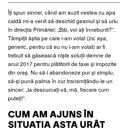
Îți spun sincer, când am auzit vestea cu apa
caldă mi-a venit să deschid geamul și să urlu
în direcția Primăriei: „Băi, voi ați înnebunit?”.
Tâmpiții ăștia pe care i-am votat (zic așa,
generic, pentru că eu nu i-am votat) ar fi
trebuit să găsească niște soluții demne de
anul 2017 pentru plătitorii de taxe și impozite
din oraș. Nu să-i abandoneze pur și simplu,
să-și pună palma în cur transmițându-le un
sincer: „Ia descurcați-vă, mă, fiecare cum
puteți!”.
CUM AM AJUNS ÎN
SITUAȚIA ASTA URÂT