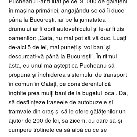
Pucheanu i-ar fi luat pe cei 3 .000 de gălățeni
în mașina primăriei, angajându-se că îi duce
până la București, iar pe la jumătatea
drumului ar fi oprit autovehiculul și le-ar fi zis
oamenilor: „Gata, nu mai pot să vă duc. Luați
de-aici 5 de lei, mai puneți și voi bani și
descurcați-vă până la București”. În ritmul
ăsta, eu unul mă aștept ca Pucheanu să
propună și închiderea sistemului de transport
în comun în Galați, pe considerentul că
înghite prea mulți bani de la bugetul local. Da,
să desființeze traseele de autobuzele și
tramvaie din oraș și să le ofere gălățenilor un
ajutor de 200 de lei, să zicem, cu care să-și
cumpere trotinete ca să aibă cu ce se