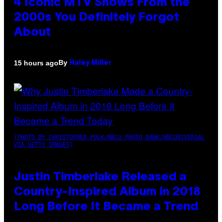
4 Iconic MTV Shows From the
2000s You Definitely Forgot
About
By
15 hours ago
Haley Miller
(PHOTO BY CHRISTOPHER POLK/NBCU PHOTO BANK/NBCUNIVERSAL
VIA GETTY IMAGES)
Justin Timberlake Released a
Country-Inspired Album in 2018
Long Before It Became a Trend