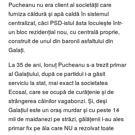
Pucheanu nu era client al societății care
furniza căldură și apă caldă în sistemul
centralizat, căci PSD-istul ăsta locuiește într-
un bloc rezidențial nou, cu centrală proprie,
construit de unul din baronii asfaltului din
Galați.
La 35 de ani, Ionuț Pucheanu s-a trezit primar
al Galațiului, după ce partidul i-a găsit
serviciu la stat, mai exact la societatea
Ecosal, care se ocupă de curățenie și de
strângerea câinilor vagabonzi. Și, deși
Galațiul este un oraș murdar și cu peste 14
mii de maidanezi pe străzi, gălățenii l-au ales
primar fix pe ăla care NU a rezolvat toate