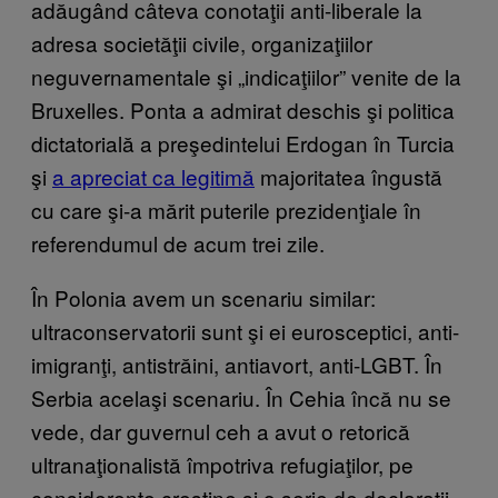
adăugând câteva conotaţii anti-liberale la
adresa societăţii civile, organizaţiilor
neguvernamentale şi „indicaţiilor” venite de la
Bruxelles. Ponta a admirat deschis şi politica
dictatorială a preşedintelui Erdogan în Turcia
şi
a apreciat ca legitimă
majoritatea îngustă
cu care şi-a mărit puterile prezidenţiale în
referendumul de acum trei zile.
În Polonia avem un scenariu similar:
ultraconservatorii sunt şi ei eurosceptici, anti-
imigranţi, antistrăini, antiavort, anti-LGBT. În
Serbia acelaşi scenariu. În Cehia încă nu se
vede, dar guvernul ceh a avut o retorică
ultranaţionalistă împotriva refugiaţilor, pe
considerente creştine şi o serie de declaraţii