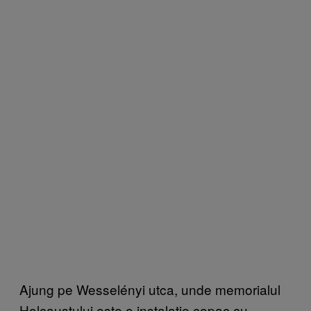
Ajung pe Wesselényi utca, unde memorialul
Holcaustului este o instalaţie copac cu