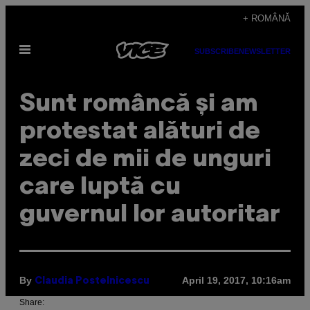
Skip
+ ROMÂNĂ
to
Open
content
SUBSCRIBE
NEWSLETTER
Menu
Sunt româncă și am
protestat alături de
zeci de mii de unguri
care luptă cu
guvernul lor autoritar
By
April 19, 2017, 10:16am
Claudia Postelnicescu
Share: