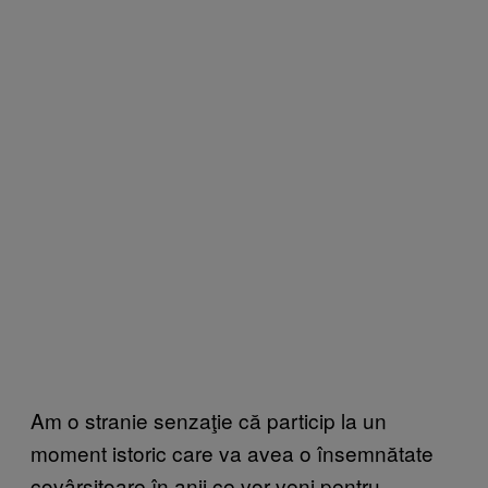
Am o stranie senzaţie că particip la un
moment istoric care va avea o însemnătate
covârşitoare în anii ce vor veni pentru