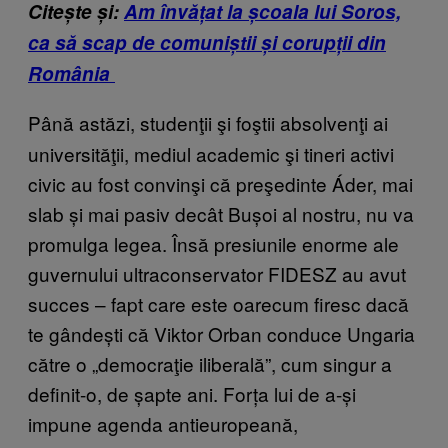
Citește și:
Am învățat la școala lui Soros,
ca să scap de comuniștii și corupții din
România
Până astăzi, studenţii şi foştii absolvenţi ai
universităţii, mediul academic şi tineri activi
civic au fost convinşi că preşedinte Áder, mai
slab și mai pasiv decât Bușoi al nostru, nu va
promulga legea. Însă presiunile enorme ale
guvernului ultraconservator FIDESZ au avut
succes – fapt care este oarecum firesc dacă
te gândești că Viktor Orban conduce Ungaria
către o „democraţie iliberală”, cum singur a
definit-o, de șapte ani. Forța lui de a-și
impune agenda antieuropeană,