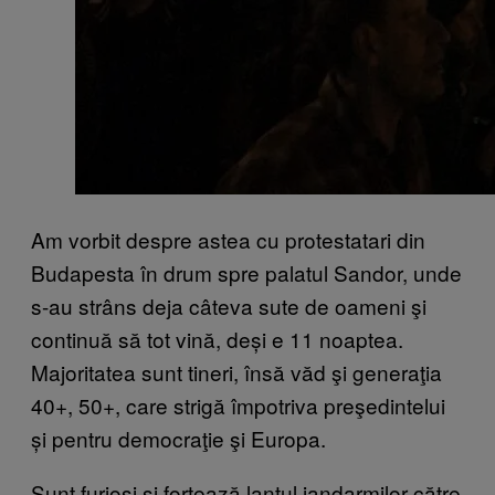
Am vorbit despre astea cu protestatari din
Budapesta în drum spre palatul Sandor, unde
s-au strâns deja câteva sute de oameni şi
continuă să tot vină, deși e 11 noaptea.
Majoritatea sunt tineri, însă văd şi generaţia
40+, 50+, care strigă împotriva preşedintelui
și pentru democraţie şi Europa.
Sunt furioşi şi forţează lanţul jandarmilor către