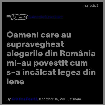
Skip
+ ROMÂNĂ
to
Open
Subscribe
Newsletter
content
Menu
Oameni care au
supravegheat
alegerile din România
mi-au povestit cum
s-a încălcat legea din
lene
By
December 16, 2016, 7:18am
Cristina Foarfă