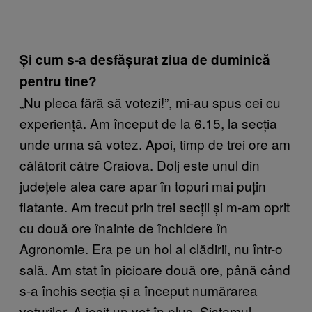
Și cum s-a desfășurat ziua de duminică
pentru tine?
„Nu pleca fără să votezi!”, mi-au spus cei cu
experiență. Am început de la 6.15, la secția
unde urma să votez. Apoi, timp de trei ore am
călătorit către Craiova. Dolj este unul din
județele alea care apar în topuri mai puțin
flatante. Am trecut prin trei secții și m-am oprit
cu două ore înainte de închidere în
Agronomie. Era pe un hol al clădirii, nu într-o
sală. Am stat în picioare două ore, până când
s-a închis secția și a început numărarea
voturilor. A ieșit un vot în plus. Sistemul