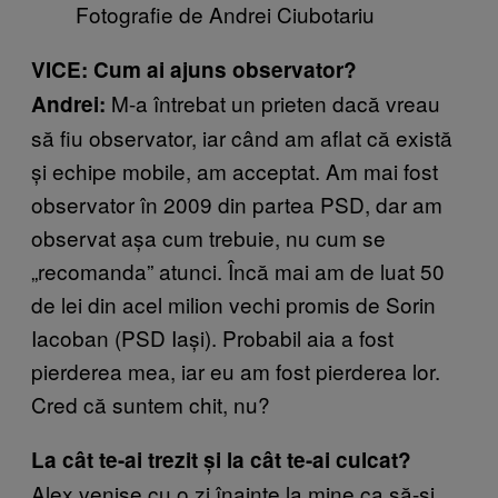
Fotografie de Andrei Ciubotariu
VICE: Cum ai ajuns observator?
M-a întrebat un prieten dacă vreau
Andrei:
să fiu observator, iar când am aflat că există
și echipe mobile, am acceptat. Am mai fost
observator în 2009 din partea PSD, dar am
observat așa cum trebuie, nu cum se
„recomanda” atunci. Încă mai am de luat 50
de lei din acel milion vechi promis de Sorin
Iacoban (PSD Iași). Probabil aia a fost
pierderea mea, iar eu am fost pierderea lor.
Cred că suntem chit, nu?
La cât te-ai trezit și la cât te-ai culcat?
Alex venise cu o zi înainte la mine ca să-și