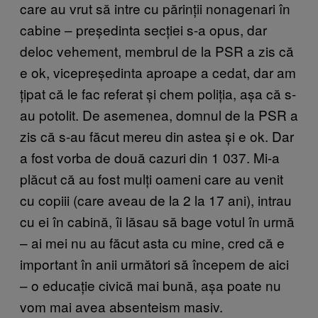
care au vrut să intre cu părinții nonagenari în
cabine – președinta secției s-a opus, dar
deloc vehement, membrul de la PSR a zis că
e ok, vicepreședinta aproape a cedat, dar am
țipat că le fac referat și chem poliția, așa că s-
au potolit. De asemenea, domnul de la PSR a
zis că s-au făcut mereu din astea și e ok. Dar
a fost vorba de două cazuri din 1 037. Mi-a
plăcut că au fost mulți oameni care au venit
cu copiii (care aveau de la 2 la 17 ani), intrau
cu ei în cabină, îi lăsau să bage votul în urmă
– ai mei nu au făcut asta cu mine, cred că e
important în anii următori să începem de aici
– o educație civică mai bună, așa poate nu
vom mai avea absenteism masiv.