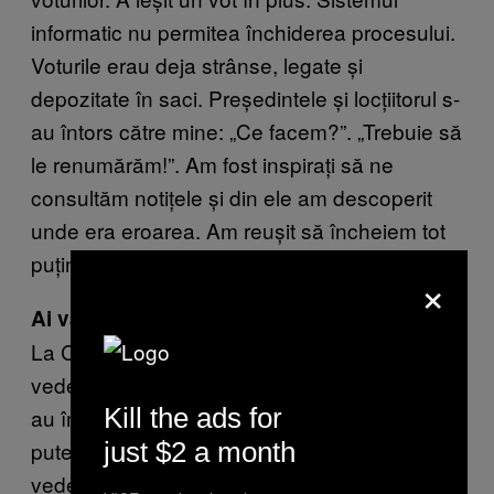
informatic nu permitea închiderea procesului.
Voturile erau deja strânse, legate și
depozitate în saci. Președintele și locțiitorul s-
au întors către mine: „Ce facem?”. „Trebuie să
le renumărăm!”. Am fost inspirați să ne
consultăm notițele și din ele am descoperit
unde era eroarea. Am reușit să încheiem tot
puțin după ora trei dimineața.
×
Ai văzut vreo neregulă?
La Craiova, la secția de vizavi, pe care o
vedeam de pe geam, oamenii păreau că și-
Kill the ads for
au împărțit buletinele și numărau în grup. Nu
just $2 a month
puteam ieși din secție, așa că am filmat ce se
vedea de la distanță. E o practică cunoscută,