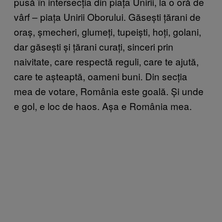
pusă în intersecția din piața Unirii, la o oră de
vârf – piața Unirii Oborului. Găsești țărani de
oraș, șmecheri, glumeți, tupeiști, hoți, golani,
dar găsești și țărani curați, sinceri prin
naivitate, care respectă reguli, care te ajută,
care te așteaptă, oameni buni. Din secția
mea de votare, România este goală. Și unde
e gol, e loc de haos. Așa e România mea.