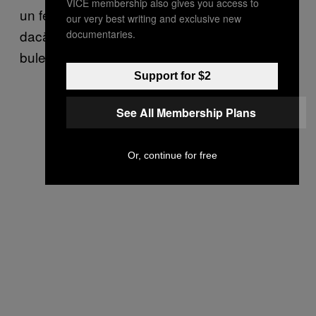
VICE membership also gives you access to
un fel românesc de a rezolva problema, chiar
our very best writing and exclusive new
dacă regulamentul cere numărarea buletin cu
documentaries.
buletin de către președinte.
Support for $2
See All Membership Plans
Or, continue for free