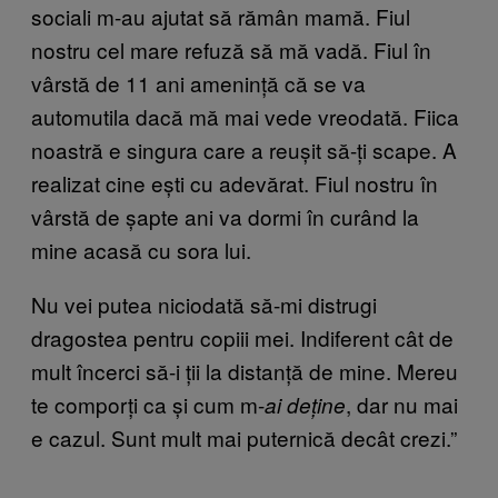
sociali m-au ajutat să rămân mamă. Fiul
nostru cel mare refuză să mă vadă. Fiul în
vârstă de 11 ani amenință că se va
automutila dacă mă mai vede vreodată. Fiica
noastră e singura care a reușit să-ți scape. A
realizat cine ești cu adevărat. Fiul nostru în
vârstă de șapte ani va dormi în curând la
mine acasă cu sora lui.
Nu vei putea niciodată să-mi distrugi
dragostea pentru copiii mei. Indiferent cât de
mult încerci să-i ții la distanță de mine. Mereu
te comporți ca și cum m-
, dar nu mai
ai
deține
e cazul. Sunt mult mai puternică decât crezi.”