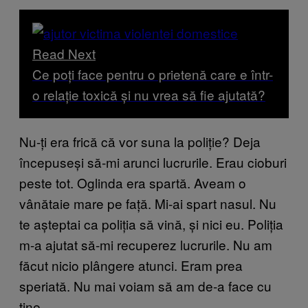
Read Next
Ce poți face pentru o prietenă care e într-
o relație toxică și nu vrea să fie ajutată?
Nu-ți era frică că vor suna la poliție? Deja
începuseși să-mi arunci lucrurile. Erau cioburi
peste tot. Oglinda era spartă. Aveam o
vânătaie mare pe față. Mi-ai spart nasul. Nu
te așteptai ca poliția să vină, și nici eu. Poliția
m-a ajutat să-mi recuperez lucrurile. Nu am
făcut nicio plângere atunci. Eram prea
speriată. Nu mai voiam să am de-a face cu
tine.