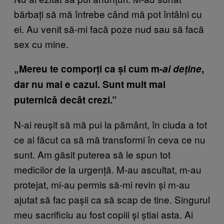
bărbați să mă întrebe când mă pot întâlni cu
ei. Au venit să-mi facă poze nud sau să facă
sex cu mine.
„Mereu te comporți ca și cum m-
ai
deține
,
dar nu mai e cazul. Sunt mult mai
puternică decât crezi.”
N-ai reușit să mă pui la pământ, în ciuda a tot
ce ai făcut ca să mă transformi în ceva ce nu
sunt. Am găsit puterea să le spun tot
medicilor de la urgență. M-au ascultat, m-au
protejat, mi-au permis să-mi revin și m-au
ajutat să fac pașii ca să scap de tine. Singurul
meu sacrificiu au fost copiii și știai asta. Ai