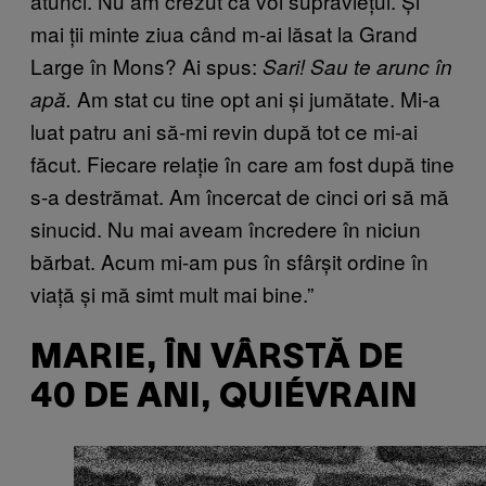
atunci. Nu am crezut că voi supraviețui. Și
mai ții minte ziua când m-ai lăsat la Grand
Large în Mons? Ai spus:
Sari! Sau te arunc în
Am stat cu tine opt ani și jumătate. Mi-a
apă.
luat patru ani să-mi revin după tot ce mi-ai
făcut. Fiecare relație în care am fost după tine
s-a destrămat. Am încercat de cinci ori să mă
sinucid. Nu mai aveam încredere în niciun
bărbat. Acum mi-am pus în sfârșit ordine în
viață și mă simt mult mai bine.”
MARIE, ÎN VÂRSTĂ DE
40 DE ANI, QUIÉVRAIN