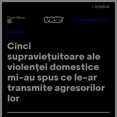
Skip
+ ROMÂNĂ
to
Open Menu
content
SUBSCRIBE
NEWSLETTER
Identitate
Cinci
supraviețuitoare ale
violenței domestice
mi-au spus ce le-ar
transmite agresorilor
lor