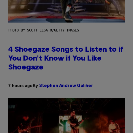
PHOTO BY SCOTT LEGATO/GETTY IMAGES
4 Shoegaze Songs to Listen to if
You Don’t Know if You Like
Shoegaze
By
7 hours ago
Stephen Andrew Galiher