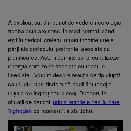
A explicat că, din punct de vedere neurologic,
treaba asta are sens. În mod normal, când
ești în pericol, creierul uman închide unele
părți ale cortexului prefrontal asociate cu
planificarea. Asta îi permite să își canalizeze
energia spre zone asociate cu reacțiile
imediate. „Vorbim despre reacția de tip
luptă
«
sau fugi
, deși tindem să neglijăm reacția
»
inițială de îngheț sau blocaj. Deseori, în
situații de pericol,
prima reacție e cea în care
înghețăm
pe moment
”, a zis John.