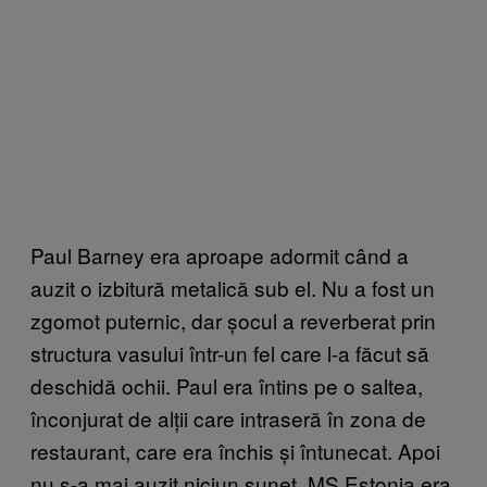
Paul Barney era aproape adormit când a
auzit o izbitură metalică sub el. Nu a fost un
zgomot puternic, dar șocul a reverberat prin
structura vasului într-un fel care l-a făcut să
deschidă ochii. Paul era întins pe o saltea,
înconjurat de alții care intraseră în zona de
restaurant, care era închis și întunecat. Apoi
nu s-a mai auzit niciun sunet. MS Estonia era