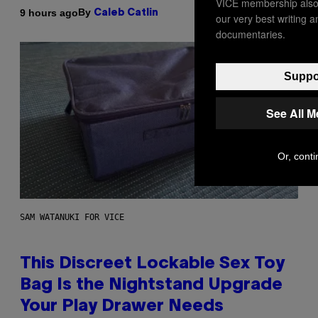
VICE membership also 
By
9 hours ago
Caleb Catlin
our very best writing 
documentaries.
Suppor
See All 
Or, conti
SAM WATANUKI FOR VICE
This Discreet Lockable Sex Toy
Bag Is the Nightstand Upgrade
Your Play Drawer Needs