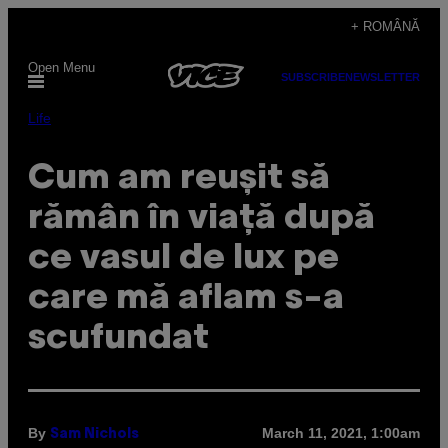
Skip
+ ROMÂNĂ
to
Open Menu
content
SUBSCRIBE
NEWSLETTER
Life
Cum am reușit să
rămân în viață după
ce vasul de lux pe
care mă aflam s-a
scufundat
By
March 11, 2021, 1:00am
Sam Nichols