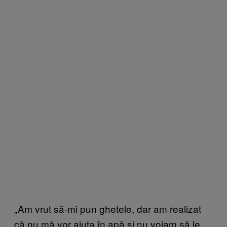
„Am vrut să-mi pun ghetele, dar am realizat
că nu mă vor ajuta în apă și nu voiam să le