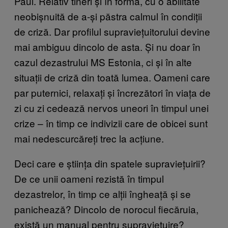
Paul. Relativ tineri și în formă, cu o abilitate
neobișnuită de a-și păstra calmul în condiții
de criză. Dar profilul supraviețuitorului devine
mai ambiguu dincolo de asta. Și nu doar în
cazul dezastrului MS Estonia, ci și în alte
situații de criză din toată lumea. Oameni care
par puternici, relaxați și încrezători în viața de
zi cu zi cedează nervos uneori în timpul unei
crize – în timp ce indivizii care de obicei sunt
mai nedescurcăreți trec la acțiune.
Deci care e știința din spatele supraviețuirii?
De ce unii oameni rezistă în timpul
dezastrelor, în timp ce alții îngheață și se
panichează? Dincolo de norocul fiecăruia,
există un manual pentru supraviețuire?