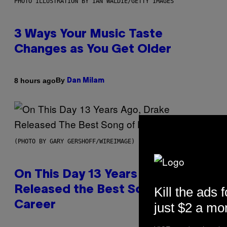
PHOTO ILLUSTRATION BY IAN WALDIE/GETTY IMAGES
3 Ways Your Music Taste
Changes as You Get Older
By
8 hours ago
Dan Milam
(PHOTO BY GARY GERSHOFF/WIREIMAGE)
On This Day 13 Years Ago, Drake
Kill the ads f
Released the Best Song of His
Career
just $2 a mo