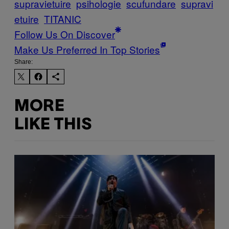
supravietuire
psihologie
scufundare
supravi
etuire
TITANIC
Follow Us On Discover
Make Us Preferred In Top Stories
Share:
MORE
LIKE THIS