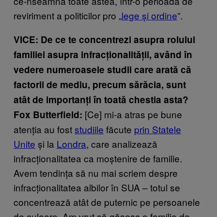
ce-nseamnă toate astea, într-o perioadă de
reviriment a politicilor pro „
lege și ordine
”.
VICE: De ce te concentrezi asupra rolului
familiei asupra infracționalității, având în
vedere numeroasele studii care arată că
factorii de mediu, precum sărăcia, sunt
atât de importanți în toată chestia asta?
[Ce] mi-a atras pe bune
Fox Butterfield:
atenția au fost
studiile
făcute
prin Statele
Unite
și la
Londra
, care analizează
infracționalitatea ca moștenire de familie.
Avem tendința să nu mai scriem despre
infracționalitatea albilor în SUA – totul se
concentrează atât de puternic pe persoanele
de culoare. Am vrut să găsesc o familie de