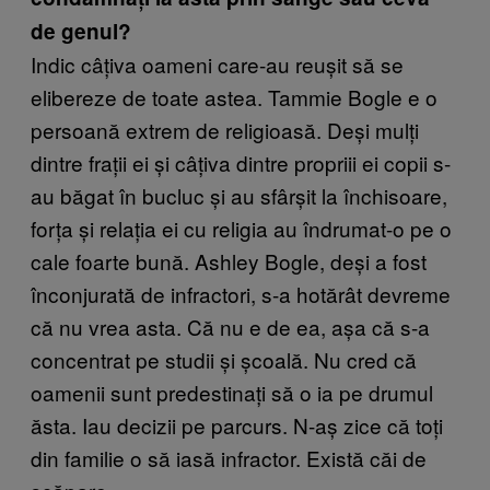
de genul?
Indic câțiva oameni care-au reușit să se
elibereze de toate astea. Tammie Bogle e o
persoană extrem de religioasă. Deși mulți
dintre frații ei și câțiva dintre propriii ei copii s-
au băgat în bucluc și au sfârșit la închisoare,
forța și relația ei cu religia au îndrumat-o pe o
cale foarte bună. Ashley Bogle, deși a fost
înconjurată de infractori, s-a hotărât devreme
că nu vrea asta. Că nu e de ea, așa că s-a
concentrat pe studii și școală. Nu cred că
oamenii sunt predestinați să o ia pe drumul
ăsta. Iau decizii pe parcurs. N-aș zice că toți
din familie o să iasă infractor. Există căi de