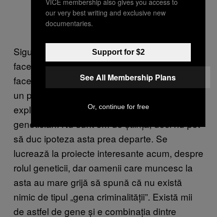
VICE membership also gives you access to
our very best writing and exclusive new
documentaries.
Sigur, gena interesantă e aia care-i poate
Support for $2
face mai impulsivi pe oameni, ceea ce nu-i
See All Membership Plans
face, neapărat, și criminali, dar e, de obicei,
un precursor al activității infracționale. Am
explorat aspectul ăsta, dar nu sunt
Or, continue for free
genetician. Nu sunt om de știință, deci nu pot
să duc ipoteza asta prea departe. Se
lucrează la proiecte interesante acum, despre
rolul geneticii, dar oamenii care muncesc la
asta au mare grijă să spună că nu există
nimic de tipul „gena criminalității”. Există mii
de astfel de gene și e combinația dintre