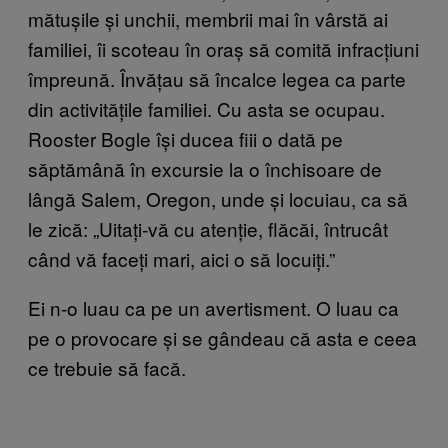
mătușile și unchii, membrii mai în vârstă ai
familiei, îi scoteau în oraș să comită infracțiuni
împreună. Învățau să încalce legea ca parte
din activitățile familiei. Cu asta se ocupau.
Rooster Bogle își ducea fiii o dată pe
săptămână în excursie la o închisoare de
lângă Salem, Oregon, unde și locuiau, ca să
le zică: „Uitați-vă cu atenție, flăcăi, întrucât
când vă faceți mari, aici o să locuiți.”
Ei n-o luau ca pe un avertisment. O luau ca
pe o provocare și se gândeau că asta e ceea
ce trebuie să facă.