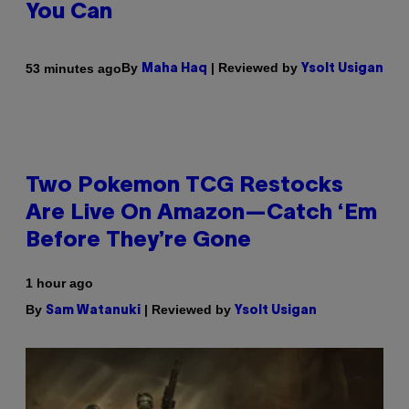
You Can
By
| Reviewed by
53 minutes ago
Maha Haq
Ysolt Usigan
Two Pokemon TCG Restocks
Are Live On Amazon—Catch ‘Em
Before They’re Gone
1 hour ago
By
| Reviewed by
Sam Watanuki
Ysolt Usigan