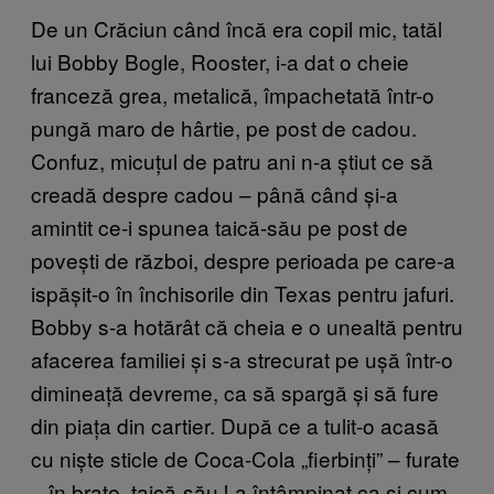
De un Crăciun când încă era copil mic, tatăl
lui Bobby Bogle, Rooster, i-a dat o cheie
franceză grea, metalică, împachetată într-o
pungă maro de hârtie, pe post de cadou.
Confuz, micuțul de patru ani n-a știut ce să
creadă despre cadou – până când și-a
amintit ce-i spunea taică-său pe post de
povești de război, despre perioada pe care-a
ispășit-o în închisorile din Texas pentru jafuri.
Bobby s-a hotărât că cheia e o unealtă pentru
afacerea familiei și s-a strecurat pe ușă într-o
dimineață devreme, ca să spargă și să fure
din piața din cartier. După ce a tulit-o acasă
cu niște sticle de Coca-Cola „fierbinți” – furate
– în brațe, taică-său l-a întâmpinat ca și cum