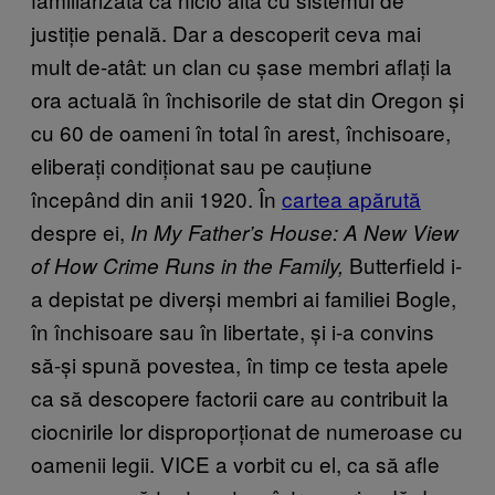
justiție penală. Dar a descoperit ceva mai
mult de-atât: un clan cu șase membri aflați la
ora actuală în închisorile de stat din Oregon și
cu 60 de oameni în total în arest, închisoare,
eliberați condiționat sau pe cauțiune
începând din anii 1920. În
cartea apărută
despre ei,
In My Father’s House: A New View
Butterfield i-
of How Crime Runs in the Family,
a depistat pe diverși membri ai familiei Bogle,
în închisoare sau în libertate, și i-a convins
să-și spună povestea, în timp ce testa apele
ca să descopere factorii care au contribuit la
ciocnirile lor disproporționat de numeroase cu
oamenii legii. VICE a vorbit cu el, ca să afle