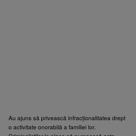
Au ajuns să privească infracționalitatea drept
o activitate onorabilă a familiei lor.
Criminaliștilor le place să numească asta