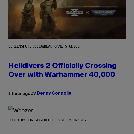
SCREENSHOT: ARROWHEAD GAME STUDIOS
Helldivers 2 Officially Crossing
Over with Warhammer 40,000
By
1 hour ago
Denny Connolly
PHOTO BY TIM MOSENFELDER/GETTY IMAGES