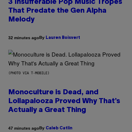
3 Insufferable Pop Music Tropes
That Predate the Gen Alpha
Melody
By
32 minutes ago
Lauren Boisvert
(PHOTO VIA T-MOBILE)
Monoculture is Dead, and
Lollapalooza Proved Why That’s
Actually a Great Thing
By
47 minutes ago
Caleb Catlin