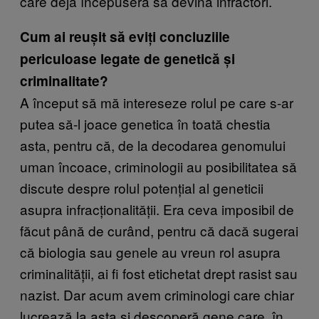
care deja începuseră să devină infractori.
Cum ai reușit să eviți concluziile
periculoase legate de genetică și
criminalitate?
A început să mă intereseze rolul pe care s-ar
putea să-l joace genetica în toată chestia
asta, pentru că, de la decodarea genomului
uman încoace, criminologii au posibilitatea să
discute despre rolul potențial al geneticii
asupra infracționalității. Era ceva imposibil de
făcut până de curând, pentru că dacă sugerai
că biologia sau genele au vreun rol asupra
criminalității, ai fi fost etichetat drept rasist sau
nazist. Dar acum avem criminologi care chiar
lucrează la asta și descoperă gene care, în