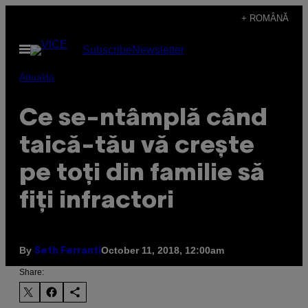
Skip
+ ROMÂNĂ
to
Open
Subscribe
Newsletter
content
Menu
Attualità
Ce se-ntâmplă când
taică-tău vă crește
pe toți din familie să
fiți infractori
By
October 11, 2018, 12:00am
Seth Ferranti
Share: