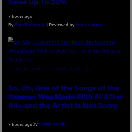
Sales Up To 30%
7 hours ago
By
| Reviewed by
Sam Watanuki
Ysolt Usigan
(PHOTO BY TIM MOSENFELDER/GETTY IMAGES)
So, Uh, One of the Songs of the
Summer Was Made With AI After
All—and the Artist Is Not Sorry
By
7 hours ago
Caleb Catlin