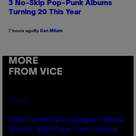
3 No-Skip Pop-Punk Albums
Turning 20 This Year
By
7 hours ago
Dan Milam
MORE
FROM VICE
FLESHLIGHT
How To Stack Fleshlight’s Mix &
Match, Build Your Own Combo