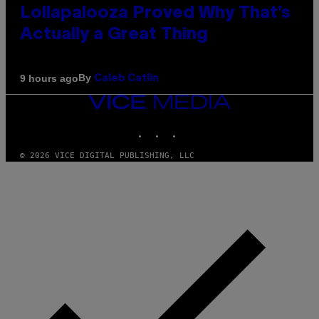
Lollapalooza Proved Why That’s
Actually a Great Thing
By
9 hours ago
Caleb Catlin
VICE
MEDIA
INSTAGRAM
TIKTOK
YOUTUBE
© 2026 VICE DIGITAL PUBLISHING, LLC