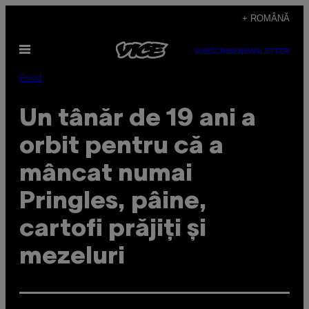
Skip
+ ROMÂNĂ
to
Open
content
SUBSCRIBE
NEWSLETTER
Menu
Food
Un tânăr de 19 ani a
orbit pentru că a
mâncat numai
Pringles, pâine,
cartofi prăjiți și
mezeluri