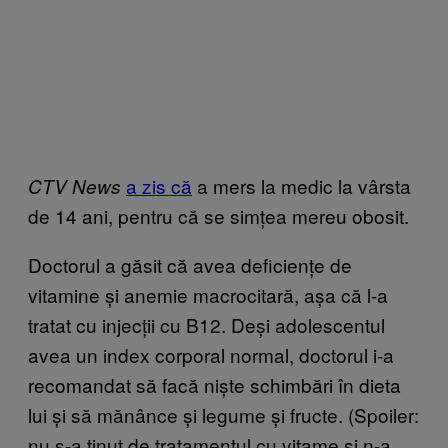
a zis că
a mers la medic la vârsta
CTV News
de 14 ani, pentru că se simțea mereu obosit.
Doctorul a găsit că avea deficiențe de
vitamine și anemie macrocitară, așa că l-a
tratat cu injecții cu B12. Deși adolescentul
avea un index corporal normal, doctorul i-a
recomandat să facă niște schimbări în dieta
lui și să mănânce și legume și fructe. (Spoiler:
nu s-a ținut de tratamentul cu vitame și n-a