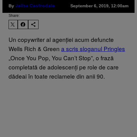
By
September 6, 2019, 12:00am
Jelisa Castrodale
Share:
Un copywriter al agenției acum defuncte
Wells Rich & Green
a scris sloganul Pringles
„Once You Pop, You Can’t Stop”, o frază
completată de adolescenți pe role de care
dădeai în toate reclamele din anii 90.