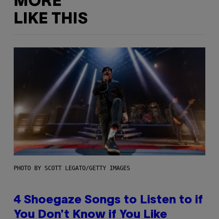
MORE
LIKE THIS
PHOTO BY SCOTT LEGATO/GETTY IMAGES
4 Shoegaze Songs to Listen to if
You Don’t Know if You Like