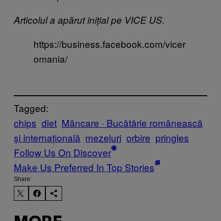
Articolul a apărut inițial pe VICE US.
https://business.facebook.com/vicer
omania/
Tagged:
chips
diet
Mâncare · Bucătărie românească
și internațională
mezeluri
orbire
pringles
Follow Us On Discover
Make Us Preferred In Top Stories
Share: