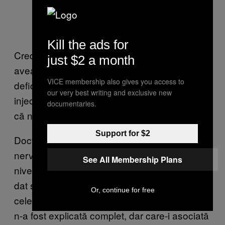
Kill the ads for
Credeau că problemele sale de vedere
just $2 a month
aveau legătură cu dieta, pentru că avea
VICE membership also gives you access to
deficiență de vitaminele B; d-aia l-au tratat cu
our very best writing and exclusive new
injecții și suplimente. (După două luni, a spus
documentaries.
că nimic nu s-a schimbat.)
Support for $2
Doctorii au sugerat că problemele sale cu
nervii optici erau cauzate de dieta vegană și
See All Membership Plans
nivelurile scăzute de vitamina B, dar nu și-au
dat seama că simptomele s-au suprapus cu
Or, continue for free
cele ale sindromului Strachan, o condiție care
n-a fost explicată complet, dar care-i asociată