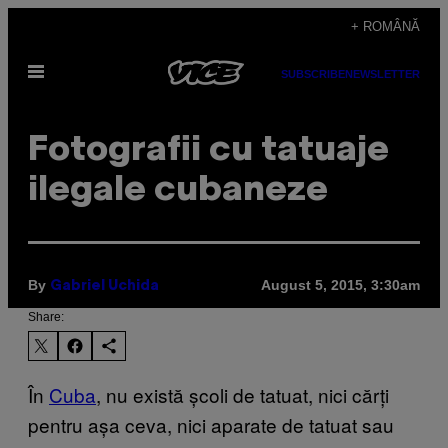
Skip
+ ROMÂNĂ
to
Open
content
SUBSCRIBE
NEWSLETTER
Menu
Fotografii cu tatuaje
ilegale cubaneze
By
August 5, 2015, 3:30am
Gabriel Uchida
Share:
În
Cuba
, nu există școli de tatuat, nici cărți
pentru așa ceva, nici aparate de tatuat sau