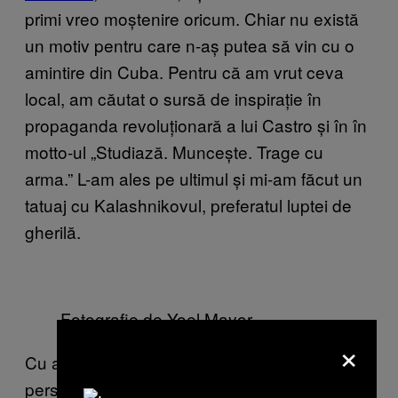
primi vreo moștenire oricum. Chiar nu există
un motiv pentru care n-aș putea să vin cu o
amintire din Cuba. Pentru că am vrut ceva
local, am căutat o sursă de inspirație în
propaganda revoluționară a lui Castro și în în
motto-ul „Studiază. Muncește. Trage cu
arma.” L-am ales pe ultimul și mi-am făcut un
tatuaj cu Kalashnikovul, preferatul luptei de
gherilă.
Fotografie de Yoel Mayor
×
Cu acul în mână, Rioger mi-a zis că
personajele comuniste sau de la revoluție nu