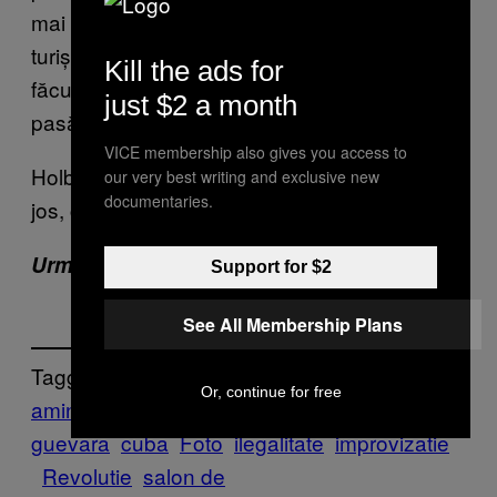
mai sunt populare în ziua de azi, în afară de
turiști. „Toate tatuajele cu Che Guevara le-am
Kill the ads for
făcut pentru străini. Cubanezilor nu le mai
just $2 a month
pasă de poveștile astea, ei vor alte lucruri.”
VICE membership also gives you access to
Holbează-te la tatuajele astea locale, de mai
our very best writing and exclusive new
documentaries.
jos, ca să ai inspirație dacă ajungi în Cuba.
Urmărește
VICE pe Facebook.
Support for $2
See All Membership Plans
Tagged:
Or, continue for free
amintire
artisti
che
guevara
cuba
Foto
ilegalitate
improvizatie
Revolutie
salon de