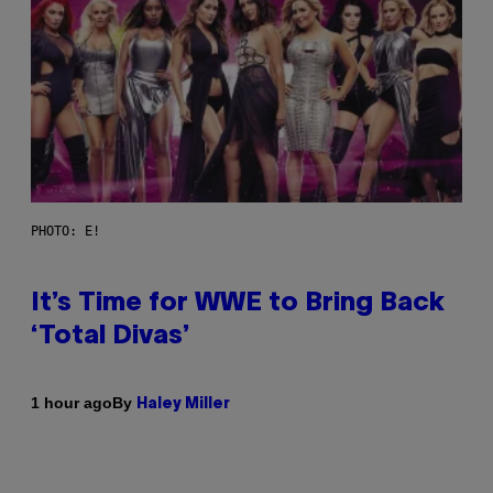
PHOTO: E!
It’s Time for WWE to Bring Back
‘Total Divas’
By
1 hour ago
Haley Miller