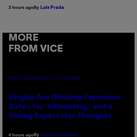
By
3 hours ago
Luis Prada
MORE
FROM VICE
PHOTO: PIXELSEFFECT / GETTY IMAGES
Singles Are Ditching Expensive
Dates for ‘Infladating,’ and a
Dating Expert Has Thoughts
By
4 hours ago
Sammi Caramela