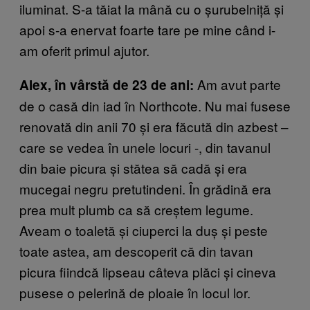
iluminat. S-a tăiat la mână cu o șurubelniță și
apoi s-a enervat foarte tare pe mine când i-
am oferit primul ajutor.
Am avut parte
Alex, în vârstă de 23 de ani:
de o casă din iad în Northcote. Nu mai fusese
renovată din anii 70 și era făcută din azbest –
care se vedea în unele locuri -, din tavanul
din baie picura și stătea să cadă și era
mucegai negru pretutindeni. În grădină era
prea mult plumb ca să creștem legume.
Aveam o toaletă și ciuperci la duș și peste
toate astea, am descoperit că din tavan
picura fiindcă lipseau câteva plăci și cineva
pusese o pelerină de ploaie în locul lor.