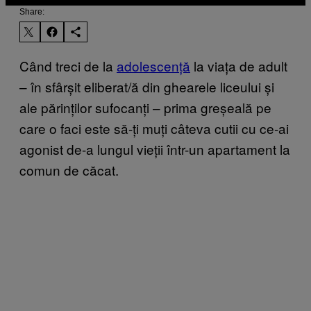
Share:
Când treci de la
adolescență
la viața de adult
– în sfârșit eliberat/ă din ghearele liceului și
ale părinților sufocanți – prima greșeală pe
care o faci este să-ți muți câteva cutii cu ce-ai
agonist de-a lungul vieții într-un apartament la
comun de căcat.