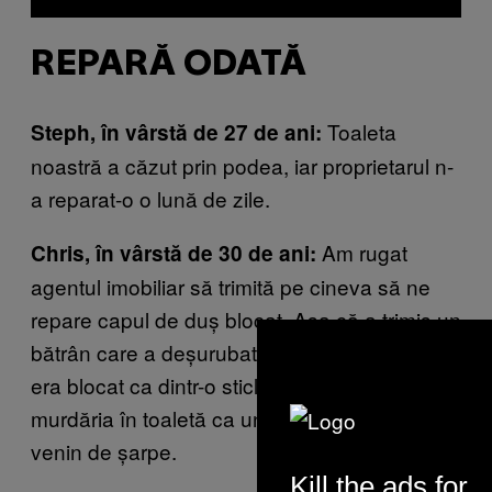
REPARĂ ODATĂ
Toaleta
Steph, în vârstă de 27 de ani:
noastră a căzut prin podea, iar proprietarul n-
a reparat-o o lună de zile.
Am rugat
Chris, în vârstă de 30 de ani:
agentul imobiliar să trimită pe cineva să ne
repare capul de duș blocat. Așa că a trimis un
bătrân care a deșurubat capul și a supt ce
era blocat ca dintr-o sticlă de iaurt. A scuipat
murdăria în toaletă ca un cowboy care a tras
venin de șarpe.
Kill the ads for