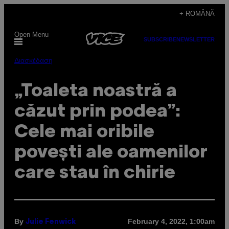
Skip
+ ROMÂNĂ
to
Open Menu
content
SUBSCRIBE
NEWSLETTER
Διασκέδαση
„Toaleta noastră a
căzut prin podea”:
Cele mai oribile
povești ale oamenilor
care stau în chirie
By
February 4, 2022, 1:00am
Julie Fenwick