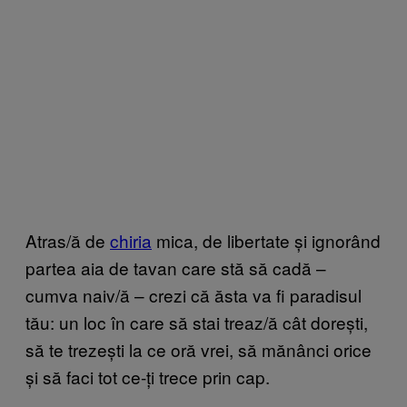
Atras/ă de
chiria
mica, de libertate și ignorând
partea aia de tavan care stă să cadă –
cumva naiv/ă – crezi că ăsta va fi paradisul
tău: un loc în care să stai treaz/ă cât dorești,
să te trezești la ce oră vrei, să mănânci orice
și să faci tot ce-ți trece prin cap.