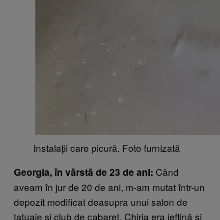
Instalații care picură. Foto furnizată
Când
Georgia, în vârstă de 23 de ani:
aveam în jur de 20 de ani, m-am mutat într-un
depozit modificat deasupra unui salon de
tatuaje și club de cabaret. Chiria era ieftină și