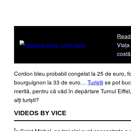
Read
Viața
costă
Cordon bleu probabil congelat la 25 de euro, fo
bourguignon la 33 de euro…
Turiștii
se pot bucu
merită, pentru că văd în depărtare Turnul Eiffe
alți turiști?
VIDEOS BY VICE
În Saint-Michel, pe trei alei sunt concentrate o s