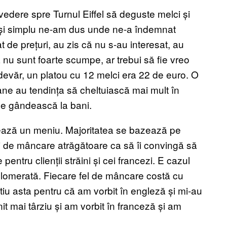
edere spre Turnul Eiffel să deguste melci și
ur și simplu ne-am dus unde ne-a îndemnat
 de prețuri, au zis că nu s-au interesat, au
nu sunt foarte scumpe, ar trebui să fie vreo
adevăr, un platou cu 12 melci era 22 de euro. O
ane au tendința să cheltuiască mai mult în
se gândească la bani.
șează un meniu. Majoritatea se bazează pe
uri de mâncare atrăgătoare ca să îi convingă să
pentru clienții străini și cei francezi. E cazul
aglomerată. Fiecare fel de mâncare costă cu
tiu asta pentru că am vorbit în engleză și mi-au
 mai târziu și am vorbit în franceză și am