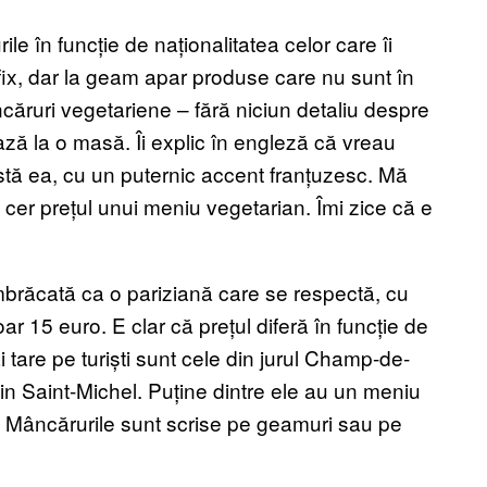
ile în funcție de naționalitatea celor care îi
fix, dar la geam apar produse care nu sunt în
âncăruri vegetariene – fără niciun detaliu despre
ază la o masă. Îi explic în engleză că vreau
istă ea, cu un puternic accent franțuzesc. Mă
Îi cer prețul unui meniu vegetarian. Îmi zice că e
îmbrăcată ca o pariziană care se respectă, cu
oar 15 euro. E clar că prețul diferă în funcție de
i tare pe turiști sunt cele din jurul Champ-de-
in Saint-Michel. Puține dintre ele au un meniu
a. Mâncărurile sunt scrise pe geamuri sau pe