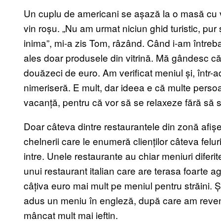
Un cuplu de americani se așază la o masă cu v
vin roșu. „Nu am urmat niciun ghid turistic, p
inima”, mi-a zis Tom, râzând. Când i-am întrebat
ales doar produsele din vitrină. Mă gândesc că 
douăzeci de euro. Am verificat meniul și, într-
nimeriseră. E mult, dar ideea e că multe perso
vacanță, pentru că vor să se relaxeze fără să 
Doar câteva dintre restaurantele din zonă afi
chelnerii care le enumeră clienților câteva fel
intre. Unele restaurante au chiar meniuri diferite 
unui restaurant italian care are terasa foarte 
câțiva euro mai mult pe meniul pentru străini. Ș
adus un meniu în engleză, după care am revenit
mâncat mult mai ieftin.