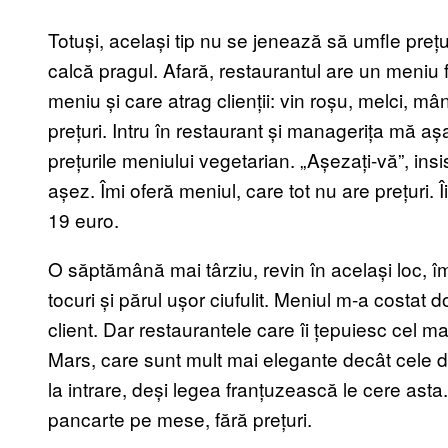
Totuși, același tip nu se jenează să umfle prețur
calcă pragul. Afară, restaurantul are un meniu 
meniu și care atrag clienții: vin roșu, melci, m
prețuri. Intru în restaurant și managerița mă aș
prețurile meniului vegetarian. „Așezați-vă”, ins
așez. Îmi oferă meniul, care tot nu are prețuri. 
19 euro.
O săptămână mai târziu, revin în același loc, 
tocuri și părul ușor ciufulit. Meniul m-a costat d
client. Dar restaurantele care îi țepuiesc cel ma
Mars, care sunt mult mai elegante decât cele d
la intrare, deși legea franțuzească le cere ast
pancarte pe mese, fără prețuri.