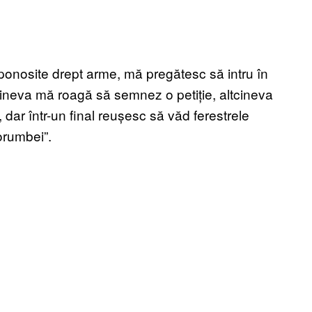
ponosite drept arme, mă pregătesc să intru în
Cineva mă roagă să semnez o petiție, altcineva
dar într-un final reușesc să văd ferestrele
orumbei”.