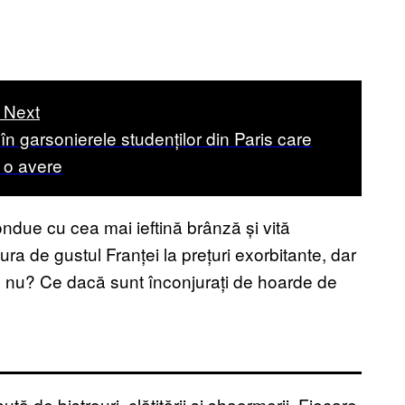
 Next
 în garsonierele studenților din Paris care
 o avere
ndue cu cea mai ieftină brânză și vită
ra de gustul Franței la prețuri exorbitante, dar
l, nu? Ce dacă sunt înconjurați de hoarde de
ută de bistrouri, clătitării și shaormerii. Fiecare