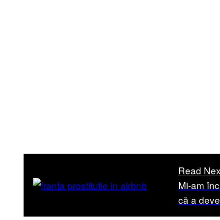
Read Nex
Mi-am înch
că a deve