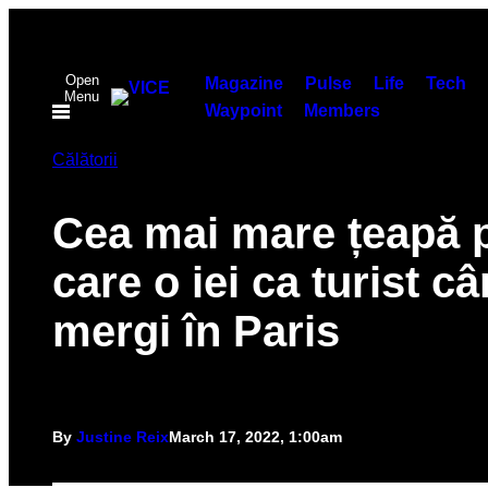
Skip
to
Open
content
Magazine
Pulse
Life
Tech
Menu
Waypoint
Members
Călătorii
Cea mai mare țeapă 
care o iei ca turist c
mergi în Paris
By
Justine Reix
March 17, 2022, 1:00am