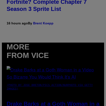
Fortnite? Complete Chapter 7
Season 3 Sprite List
16 hours ago
By
Brent Koepp
MORE
FROM VICE
(PHOTO BY JOSE BRETON/PICS ACTION/NURPHOTO VIA GETTY
IMAGES)
Drake Barks at a Goth Woman in a