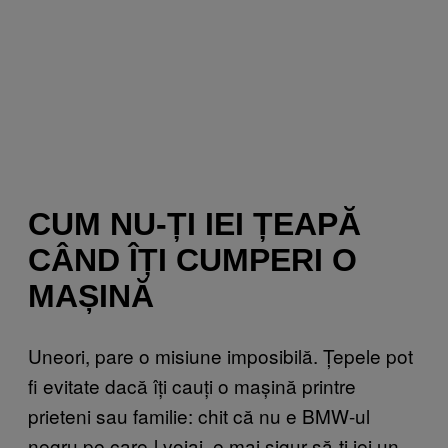
CUM NU-ȚI IEI ȚEAPĂ
CÂND ÎȚI CUMPERI O
MAȘINĂ
Uneori, pare o misiune imposibilă. Țepele pot
fi evitate dacă îți cauți o mașină printre
prieteni sau familie: chit că nu e BMW-ul
negru pe care-l voiai, e mai sigur să-ți iei un