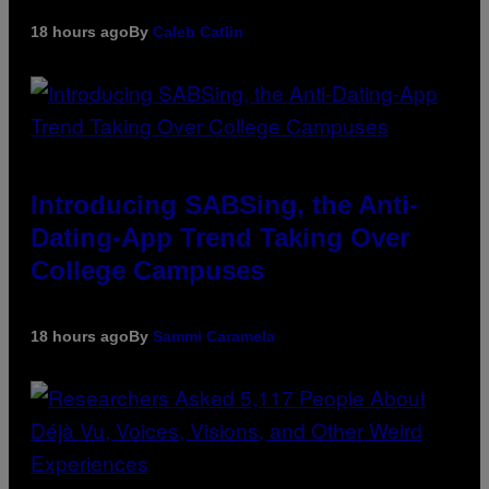
18 hours ago
By
Caleb Catlin
Introducing SABSing, the Anti-
Dating-App Trend Taking Over
College Campuses
18 hours ago
By
Sammi Caramela