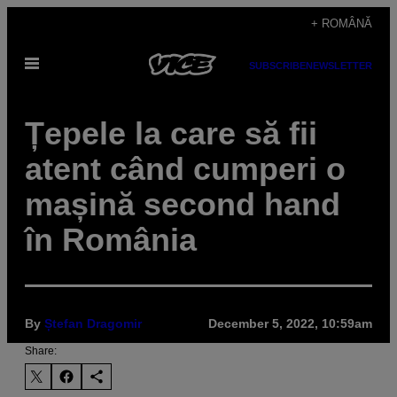
Skip
+ ROMÂNĂ
to
Open
content
SUBSCRIBE
NEWSLETTER
Menu
Țepele la care să fii
atent când cumperi o
mașină second hand
în România
By
Ștefan Dragomir
December 5, 2022, 10:59am
Share: