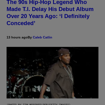
The 90s Hip-Hop Legend Who
Made T.I. Delay His Debut Album
Over 20 Years Ago: ‘I Definitely
Conceded’
13 hours ago
By
Caleb Catlin
(PHOTO BY TIM MOSENFELDER/GETTY IMAGES)