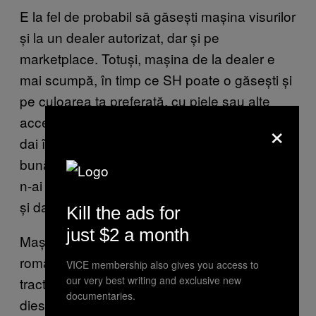
E la fel de probabil să găsești mașina visurilor
și la un dealer autorizat, dar și pe
marketplace. Totuși, mașina de la dealer e
mai scumpă, în timp ce SH poate o găsești și
pe culoarea ta preferată, cu piele sau alte
accesorii. Cu cele două mii de euro pe care-i
×
dai în plus la un dealer găsești o mașină mai
bună pe marketplace, dar despre care habar
n-ai dacă a fost lovită, dacă are kilometri reali
și dacă nu a fost folosită în regim de taxi.
Kill the ads for
just $2 a month
Mașinile diesel sunt destul de apreciate de
români din varii motive – poate sunetul de
VICE membership also gives you access to
our very best writing and exclusive new
tractor e plăcut, cine știe. Multe dintre
documentaries.
dieselurile pe le găsești SH au probleme cu