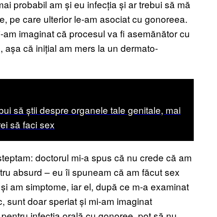
i probabil am și eu infecția și ar trebui să mă
, pe care ulterior le-am asociat cu gonoreea.
-am imaginat că procesul va fi asemănător cu
 așa că inițial am mers la un dermato-
ebui să știi despre organele tale genitale, mai
ei să faci sex
așteptam: doctorul mi-a spus că nu crede că am
atru absurd – eu îi spuneam că am făcut sex
 și am simptome, iar el, după ce m-a examinat
c, sunt doar speriat și mi-am imaginat
 pentru infecția orală cu gonoree, pot să nu