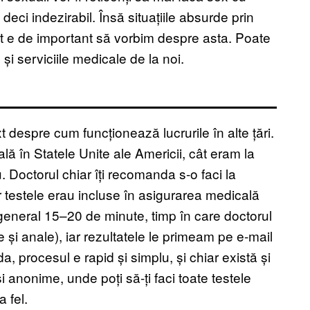
 deci indezirabil. Însă situațiile absurde prin
 e de important să vorbim despre asta. Poate
i serviciile medicale de la noi.
 despre cum funcționează lucrurile în alte țări.
lă în Statele Unite ale Americii, cât eram la
u. Doctorul chiar îți recomanda s-o faci la
r testele erau incluse în asigurarea medicală
 general 15–20 de minute, timp în care doctorul
e și anale), iar rezultatele le primeam pe e-mail
da, procesul e rapid și simplu, și chiar există și
și anonime, unde poți să-ți faci toate testele
 fel.