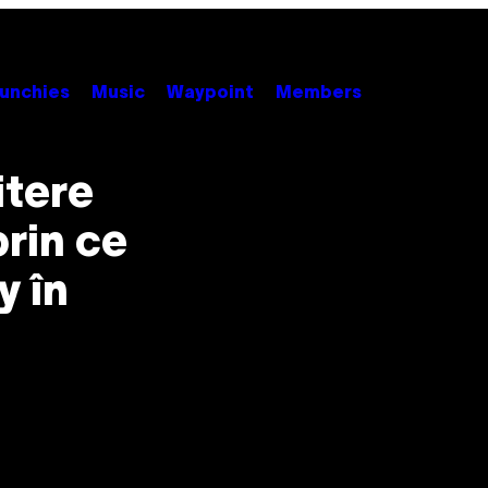
unchies
Music
Waypoint
Members
itere
prin ce
y în