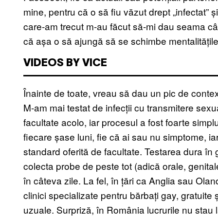
mine, pentru că o să fiu văzut drept „infectat” și
care-am trecut m-au făcut să-mi dau seama cât
că așa o să ajungă să se schimbe mentalitățile ș
VIDEOS BY VICE
Înainte de toate, vreau să dau un pic de context
M-am mai testat de infecții cu transmitere sexua
facultate acolo, iar procesul a fost foarte simpl
fiecare șase luni, fie că ai sau nu simptome, ia
standard oferită de facultate. Testarea dura în
colecta probe de peste tot (adică orale, genital
în câteva zile. La fel, în țări ca Anglia sau Olan
clinici specializate pentru bărbați gay, gratuite 
uzuale. Surpriză, în România lucrurile nu stau la