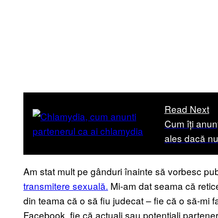
Read Next
Cum îți anunț
ales dacă nu 
Am stat mult pe gânduri înainte să vorbesc pu
transmitere sexuală.
Mi-am dat seama că reticen
din teama că o să fiu judecat – fie că o să-mi 
Facebook, fie că actuali sau potențiali parteneri