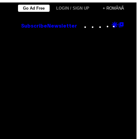
Go Ad Free
LOGIN / SIGN UP
+ ROMÂNĂ
Instagram
TikTok
YouTube
Google
Goog
Subscribe
Newsletter
Discove
Top
Posts