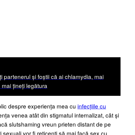
i partenerul și foștii că ai chlamydia, mai
mai țineți legătura
blic despre experiența mea cu
infecțiile cu
ța venea atât din stigmatul internalizat, cât și
facă slutshaming vreun prieten distant de pe
 sexuali vor fi reticenți să mai facă sex cu