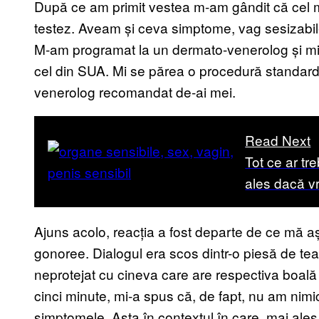
După ce am primit vestea m-am gândit că cel ma
testez. Aveam și ceva simptome, vag sesizabile
M-am programat la un dermato-venerolog și mi
cel din SUA. Mi se părea o procedură standard,
venerolog recomandat de-ai mei.
Read Next
Tot ce ar tr
ales dacă vr
Ajuns acolo, reacția a fost departe de ce mă 
gonoree. Dialogul era scos dintr-o piesă de te
neprotejat cu cineva care are respectiva boală
cinci minute, mi-a spus că, de fapt, nu am nimi
simptomele. Asta în contextul în care, mai ales