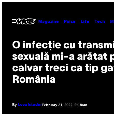
Skip
to
content
Open
Magazine
Pulse
Life
Tech
M
Menu
O infecție cu transm
sexuală mi-a arătat 
calvar treci ca tip ga
România
By
February 21, 2022, 9:18am
Luca Istodor