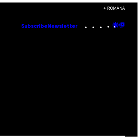
+ ROMÂNĂ
Instagram
TikTok
YouTube
Google
Goog
Subscribe
Newsletter
Discove
Top
Posts