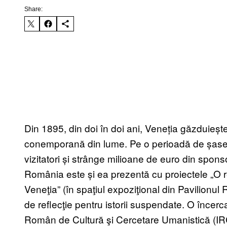
Share:
Din 1895, din doi în doi ani, Veneția găzduieșt
conemporană din lume. Pe o perioadă de șase 
vizitatori și strânge milioane de euro din sponso
România este și ea prezentă cu proiectele „O re
Veneţia” (în spaţiul expoziţional din Pavilionul
de reflecţie pentru istorii suspendate. O încerc
Român de Cultură şi Cercetare Umanistică (IR