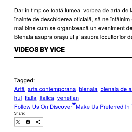
Dar în timp ce toată lumea vorbea de arta de la
înainte de deschiderea oficială, să ne întâlnim cu
mai bine cum se organizează un eveniment de a
Bienala asupra orașului și asupra locuitorilor de
VIDEOS BY VICE
Tagged:
Artă
arta contemporana
bienala
bienala de a
hui
Italia
Italica
venetian
Follow Us On Discover
Make Us Preferred In 
Share: