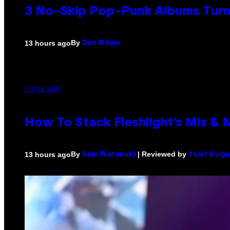
3 No-Skip Pop-Punk Albums Turni
By
13 hours ago
Dan Milam
FLESHLIGHT
How To Stack Fleshlight’s Mix &
By
| Reviewed by
13 hours ago
Sam Watanuki
Ysolt Usig