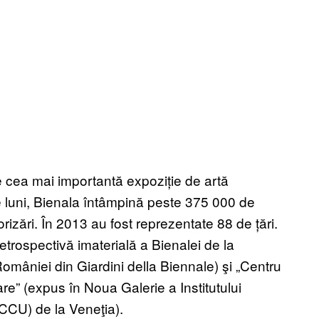
e cea mai importantă expoziție de artă
luni, Bienala întâmpină peste 375 000 de
rizări. În 2013 au fost reprezentate 88 de țări.
trospectivă imaterială a Bienalei de la
 României din Giardini della Biennale) şi „Centru
are” (expus în Noua Galerie a Institutului
CCU) de la Veneţia).