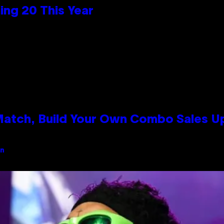
ng 20 This Year
 Match, Build Your Own Combo Sales 
an