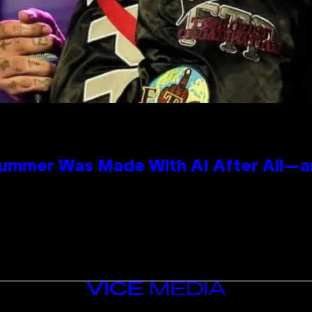
Summer Was Made With AI After All—an
VICE
MEDIA