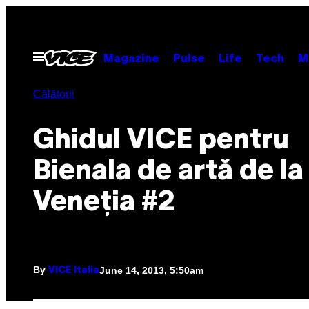
Skip
to
content
Open
Magazine
Pulse
Life
Tech
M
Menu
Călătorii
Ghidul VICE pentru
Bienala de artă de la
Veneția #2
By
June 14, 2013, 5:50am
VICE Italia