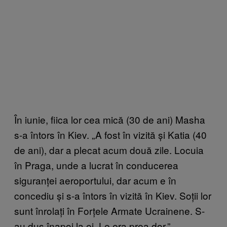
În iunie, fiica lor cea mică (30 de ani) Masha
s-a întors în Kiev. „A fost în vizită și Katia (40
de ani), dar a plecat acum două zile. Locuia
în Praga, unde a lucrat în conducerea
siguranței aeroportului, dar acum e în
concediu și s-a întors în vizită în Kiev. Soții lor
sunt înrolați în Forțele Armate Ucrainene. S-
au dus înapoi la ei. Le era prea dor.”