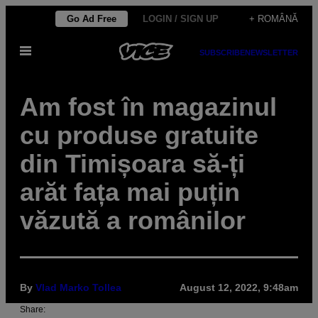
Skip
Go Ad Free
LOGIN / SIGN UP
+ ROMÂNĂ
to
Open
content
SUBSCRIBE
NEWSLETTER
Menu
Am fost în magazinul
cu produse gratuite
din Timișoara să-ți
arăt fața mai puțin
văzută a românilor
By
Vlad Marko Tollea
August 12, 2022, 9:48am
Share: