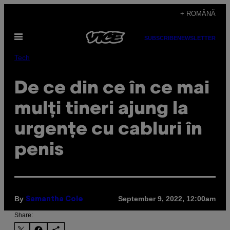
Skip
+ ROMÂNĂ
to
Open
content
SUBSCRIBE
NEWSLETTER
Menu
Tech
De ce din ce în ce mai
mulți tineri ajung la
urgențe cu cabluri în
penis
By
September 9, 2022, 12:00am
Samantha Cole
Share: