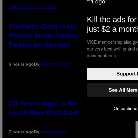
SCREENSHOT: EPIC GAMES
Kill the ads for
Fortnite Gem Hours Start Time:
just $2 a mont
Power Hour Today Schedule and
VICE membership also giv
Featured Sprites
our very best writing and 
documentaries.
By
6 hours ago
Brent Koepp
Support f
See All Mem
23 Years Ago, a Reality TV Show
Or, continue 
Host Was Stabbed on Air
By
7 hours ago
Haley Miller