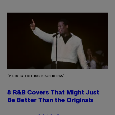
(PHOTO BY EBET ROBERTS/REDFERNS)
8 R&B Covers That Might Just
Be Better Than the Originals