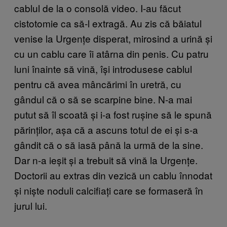
cablul de la o consolă video. I-au făcut
cistotomie ca să-l extragă. Au zis că băiatul
venise la Urgențe disperat, mirosind a urină și
cu un cablu care îi atârna din penis. Cu patru
luni înainte să vină, își introdusese cablul
pentru că avea mâncărimi în uretră, cu
gândul că o să se scarpine bine. N-a mai
putut să îl scoată și i-a fost rușine să le spună
părinților, așa că a ascuns totul de ei și s-a
gândit că o să iasă până la urmă de la sine.
Dar n-a ieșit și a trebuit să vină la Urgențe.
Doctorii au extras din vezică un cablu înnodat
și niște noduli calcifiați care se formaseră în
jurul lui.