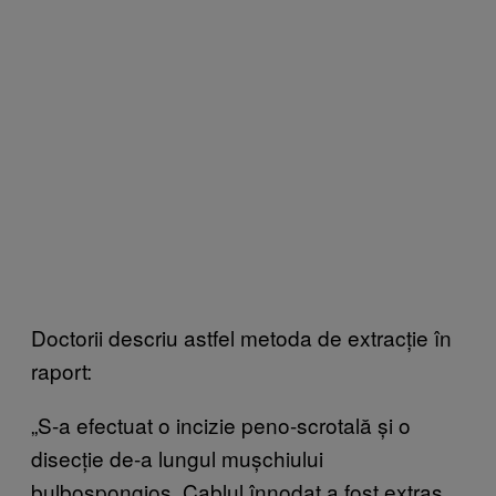
Doctorii descriu astfel metoda de extracție în
raport:
„S-a efectuat o incizie peno-scrotală și o
disecție de-a lungul mușchiului
bulbospongios. Cablul înnodat a fost extras