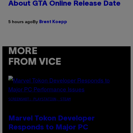
About GTA Online Release Date
By
5 hours ago
Brent Koepp
MORE
FROM VICE
SCREENSHOT: PLAYSTATION, STEAM
Marvel Tokon Developer
Responds to Major PC