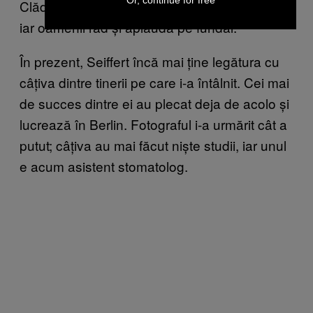
Or, continue for free
Clădirea e învăluită de fum și pică la pământ,
iar oamenii râd și aplaudă pe fundal.
În prezent, Seiffert încă mai ține legătura cu
câțiva dintre tinerii pe care i-a întâlnit. Cei mai
de succes dintre ei au plecat deja de acolo și
lucrează în Berlin. Fotograful i-a urmărit cât a
putut; câțiva au mai făcut niște studii, iar unul
e acum asistent stomatolog.