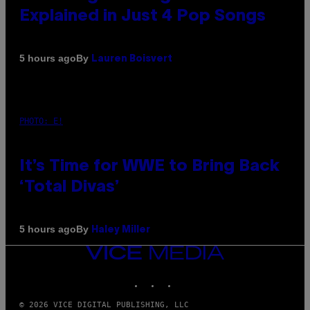
Explained in Just 4 Pop Songs
By
5 hours ago
Lauren Boisvert
PHOTO: E!
It’s Time for WWE to Bring Back
‘Total Divas’
By
5 hours ago
Haley Miller
VICE
MEDIA
INSTAGRAM
TIKTOK
YOUTUBE
© 2026 VICE DIGITAL PUBLISHING, LLC