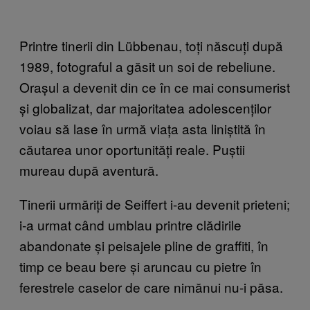
Printre tinerii din Lübbenau, toți născuți după
1989, fotograful a găsit un soi de rebeliune.
Orașul a devenit din ce în ce mai consumerist
și globalizat, dar majoritatea adolescenților
voiau să lase în urmă viața asta liniștită în
căutarea unor oportunități reale. Puștii
mureau după aventură.
Tinerii urmăriți de Seiffert i-au devenit prieteni;
i-a urmat când umblau printre clădirile
abandonate și peisajele pline de graffiti, în
timp ce beau bere și aruncau cu pietre în
ferestrele caselor de care nimănui nu-i păsa.