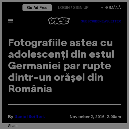
Skip
Go Ad Free
LOGIN / SIGN UP
+ ROMÂNĂ
to
Open
content
SUBSCRIBE
NEWSLETTER
Menu
Fotografiile astea cu
adolescenți din estul
Germaniei par rupte
dintr-un orășel din
România
By
November 2, 2016, 2:00am
Daniel Seiffert
Share: