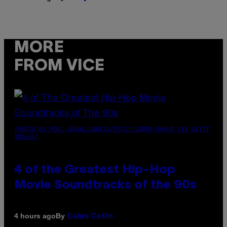
MORE
FROM VICE
(PHOTO BY POOL ARNAL/GARCIA/PICOT/GAMMA-RAPHO VIA GETTY
IMAGES)
4 of the Greatest Hip-Hop
Movie Soundtracks of the 90s
By
4 hours ago
Caleb Catlin