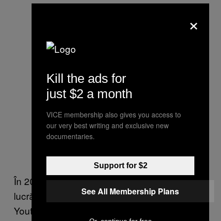
×
Kill the ads for
just $2 a month
VICE membership also gives you access to
our very best writing and exclusive new
documentaries.
Support for $2
În 2011, a terminat albumul, iar când a expus
See All Membership Plans
lucrările, a rulat un video amator de pe
Youtube cu demolarea centralei electrice.