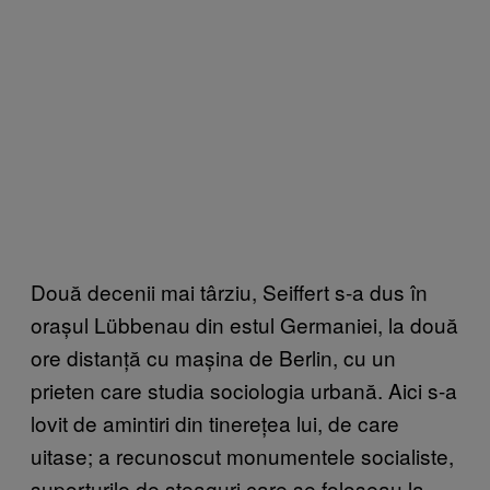
Două decenii mai târziu, Seiffert s-a dus în
orașul Lübbenau din estul Germaniei, la două
ore distanță cu mașina de Berlin, cu un
prieten care studia sociologia urbană. Aici s-a
lovit de amintiri din tinerețea lui, de care
uitase; a recunoscut monumentele socialiste,
suporturile de steaguri care se foloseau la