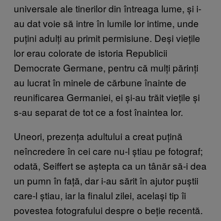
universale ale tinerilor din întreaga lume, și i-
au dat voie să intre în lumile lor intime, unde
puțini adulți au primit permisiune. Deși viețile
lor erau colorate de istoria Republicii
Democrate Germane, pentru că mulți părinți
au lucrat în minele de cărbune înainte de
reunificarea Germaniei, ei și-au trăit viețile și
s-au separat de tot ce a fost înaintea lor.
Uneori, prezența adultului a creat puțină
neîncredere în cei care nu-l știau pe fotograf;
odată, Seiffert se aștepta ca un tânăr să-i dea
un pumn în față, dar i-au sărit în ajutor puștii
care-l știau, iar la finalul zilei, același tip îi
povestea fotografului despre o beție recentă.