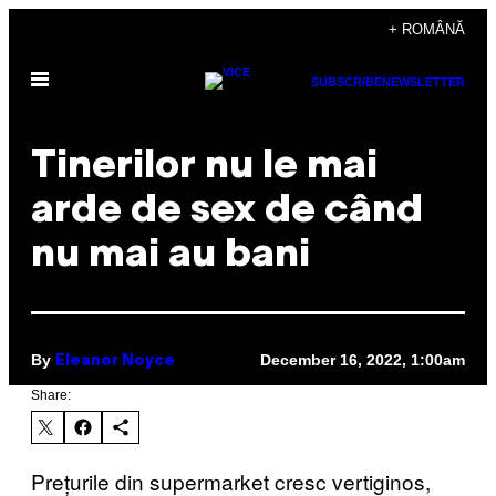
Skip
+ ROMÂNĂ
to
Open
content
SUBSCRIBE
NEWSLETTER
Menu
Tinerilor nu le mai
arde de sex de când
nu mai au bani
By
December 16, 2022, 1:00am
Eleanor Noyce
Share:
Prețurile din supermarket cresc vertiginos,