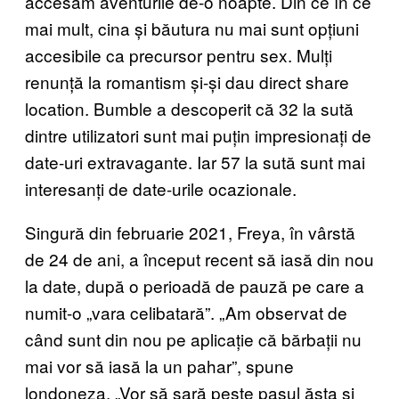
accesăm aventurile de-o noapte. Din ce în ce
mai mult, cina și băutura nu mai sunt opțiuni
accesibile ca precursor pentru sex. Mulți
renunță la romantism și-și dau direct share
location. Bumble a descoperit că 32 la sută
dintre utilizatori sunt mai puțin impresionați de
date-uri extravagante. Iar 57 la sută sunt mai
interesanți de date-urile ocazionale.
Singură din februarie 2021, Freya, în vârstă
de 24 de ani, a început recent să iasă din nou
la date, după o perioadă de pauză pe care a
numit-o „vara celibatară”. „Am observat de
când sunt din nou pe aplicație că bărbații nu
mai vor să iasă la un pahar”, spune
londoneza. „Vor să sară peste pasul ăsta și