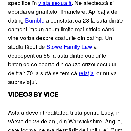
specifice în
viața sexuală
. Ne afectează și
abordarea granițelor financiare. Aplicația de
dating
Bumble
a constatat că 28 la sută dintre
oameni impun acum limite mai stricte când
vine vorba despre costurile din dating. Un
studiu făcut de
Stowe Family Law
a
descoperit că 55 la sută dintre cuplurile
britanice se ceartă din cauza crizei costului
de trai: 70 la sută se tem că
relația
lor nu va
supraviețui.
VIDEOS BY VICE
Asta a devenit realitatea tristă pentru Lucy, în
vârstă de 23 de ani, din Warwickshire, Anglia,
care tocmai ce s-a despărțit de iubitul ei. Cum