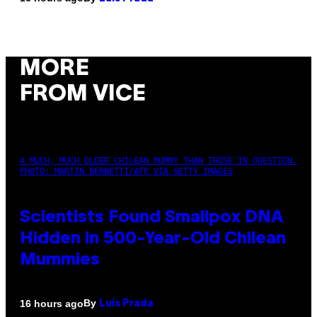
MORE
FROM VICE
A MUCH, MUCH OLDER CHILEAN MUMMY THAN THOSE IN QUESTION.
PHOTO: MARTIN BERNETTI/AFP VIA GETTY IMAGES
Scientists Found Smallpox DNA
Hidden in 500-Year-Old Chilean
Mummies
By
16 hours ago
Luis Prada