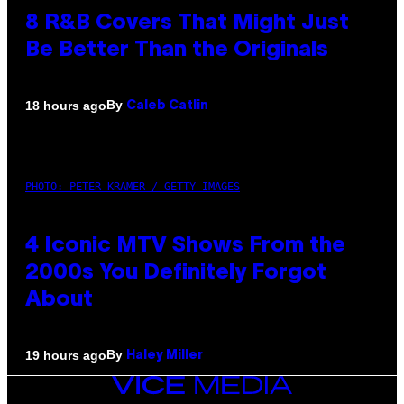
8 R&B Covers That Might Just
Be Better Than the Originals
By
18 hours ago
Caleb Catlin
PHOTO: PETER KRAMER / GETTY IMAGES
4 Iconic MTV Shows From the
2000s You Definitely Forgot
About
By
19 hours ago
Haley Miller
VICE
MEDIA