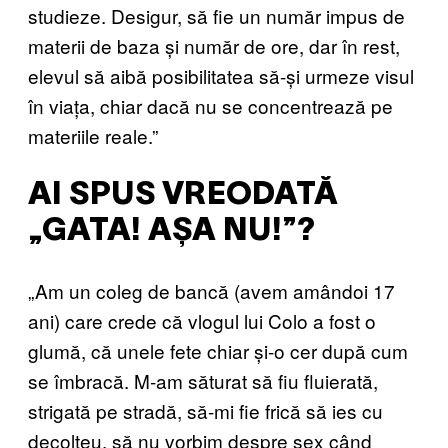
studieze. Desigur, să fie un număr impus de
materii de baza și număr de ore, dar în rest,
elevul să aibă posibilitatea să-și urmeze visul
în viața, chiar dacă nu se concentrează pe
materiile reale.”
AI SPUS VREODATĂ
„GATA! AȘA NU!”?
„Am un coleg de bancă (avem amândoi 17
ani) care crede că vlogul lui Colo a fost o
glumă, că unele fete chiar și-o cer după cum
se îmbracă. M-am săturat să fiu fluierată,
strigată pe stradă, să-mi fie frică să ies cu
decolteu, să nu vorbim despre sex când