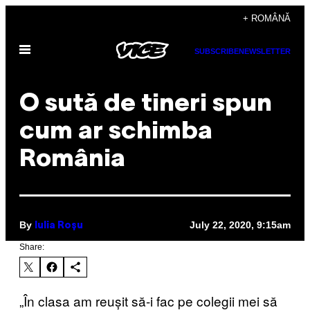
Skip
+ ROMÂNĂ
to
Open
content
SUBSCRIBE
NEWSLETTER
Menu
O sută de tineri spun
cum ar schimba
România
By
July 22, 2020, 9:15am
Iulia Roșu
Share:
„În clasa am reușit să-i fac pe colegii mei să