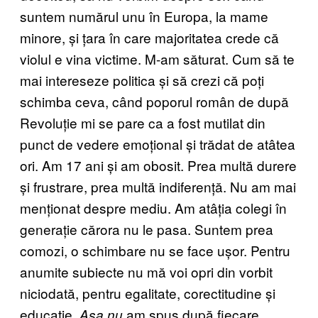
suntem numărul unu în Europa, la mame
minore, și țara în care majoritatea crede că
violul e vina victime. M-am săturat. Cum să te
mai intereseze politica și să crezi că poți
schimba ceva, când poporul român de după
Revoluție mi se pare ca a fost mutilat din
punct de vedere emoțional și trădat de atâtea
ori. Am 17 ani și am obosit. Prea multă durere
și frustrare, prea multă indiferență. Nu am mai
menționat despre mediu. Am atâția colegi în
generație cărora nu le pasa. Suntem prea
comozi, o schimbare nu se face ușor. Pentru
anumite subiecte nu mă voi opri din vorbit
niciodată, pentru egalitate, corectitudine și
educație.
am spus după fiecare
Așa nu